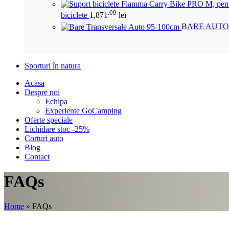
.09
biciclete
1,871
lei
BARE AUTO
Sporturi în natura
Acasa
Despre noi
Echipa
Experiente GoCamping
Oferte speciale
Lichidare stoc -25%
Corturi auto
Blog
Contact
FAQs
Home
»
FAQs