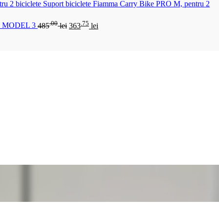
Suport biciclete Fiamma Carry Bike PRO M, pentru 2
.00
.75
 MODEL 3
485
lei
363
lei