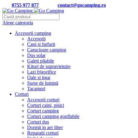
Tel:
0755 977 877
| Email:
contact@gocamping.ro
Alege categoria
Accesorii camping
Accesorii
Cani si farfurii
Carucioare camping
Dus solar
Galeti pliabile
Kituri de supravietuire
Lazi frigorifice
Oale si tigai
Surse de lumină
Tacamuri
Corturi
Accesorii corturi
Corturi caini, pisici
Corturi camping
Corturi camping gonflabile
Corturi dus
Dormit in aer liber
Reparatii corturi