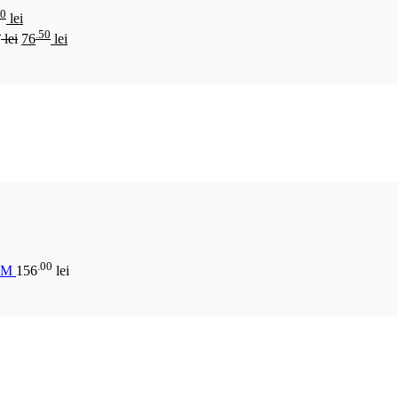
00
lei
0
.50
lei
76
lei
.00
CM
156
lei