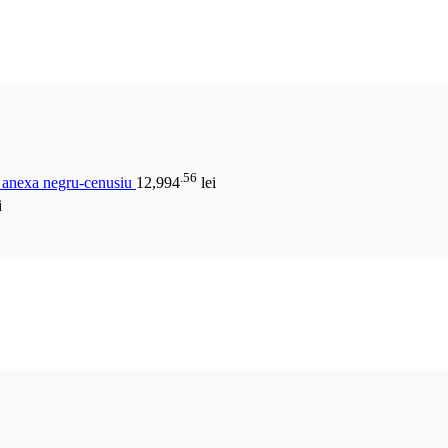
.56
u anexa negru-cenusiu
12,994
lei
i