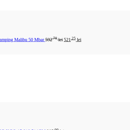
.70
.25
Camping Malibu 50 Mbar
592
lei
521
lei
.00