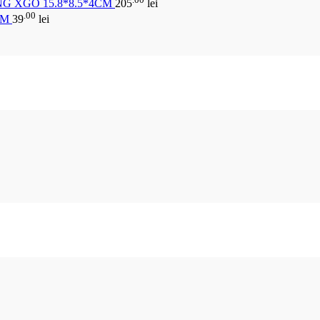
G XGO 15.8*8.5*4CM
205
lei
.00
CM
39
lei