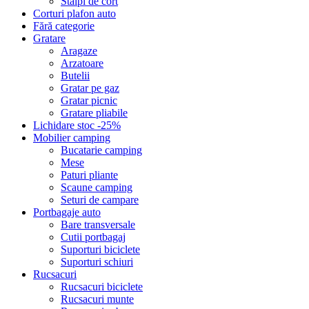
Stalpi de cort
Corturi plafon auto
Fără categorie
Gratare
Aragaze
Arzatoare
Butelii
Gratar pe gaz
Gratar picnic
Gratare pliabile
Lichidare stoc -25%
Mobilier camping
Bucatarie camping
Mese
Paturi pliante
Scaune camping
Seturi de campare
Portbagaje auto
Bare transversale
Cutii portbagaj
Suporturi biciclete
Suporturi schiuri
Rucsacuri
Rucsacuri biciclete
Rucsacuri munte