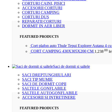
CORTURI CAINI, PISICI
ACCESORII CORTURI
CORTURI CAMPING
CORTURI DUS
REPARATII CORTURI
DORMIT IN AER LIBER
FEATURED PRODUCTS
Cort plafon auto Thule Tepui Explorer Autana 4 c
.00
CORT CAMPING 430X305X200 CM
1,238
le
Saci de dormit si saltele
SACI DREPTUNGHIULARI
SACI TIP MUMIE
SACI DE DORMIT COPII
SALTELE GONFLABILE
SALTELE AUTOGONFLABILE
ACCESORII SI INTRETINERE
FEATURED PRODUCTS