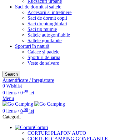
Rucsacuri urbane
Saci de dormit si saltele
Accesorii si intretinere
Saci de dormit copii
Saci dreptunghiulari
Saci tip mumie
Saltele autogonflabile
Saltele gonflabile
Sporturi în natură
Caiace și padele
Sporturi de iarna
Veste de salvare
Search
Autentificare / Inregistrare
0
Wishlist
.00
0
items
/
0
lei
Menu
.00
0
items
/
0
lei
Categorii
Corturi
CORTURI PLAFON AUTO
CORTURI CAMPING GONFLABILE