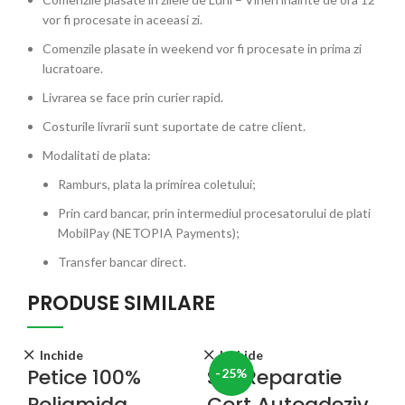
vor fi procesate in aceeasi zi.
Comenzile plasate in weekend vor fi procesate in prima zi
lucratoare.
Livrarea se face prin curier rapid.
Costurile livrarii sunt suportate de catre client.
Modalitati de plata:
Ramburs, plata la primirea coletului;
Prin card bancar, prin intermediul procesatorului de plati
MobilPay (NETOPIA Payments);
Transfer bancar direct.
PRODUSE SIMILARE
Inchide
Inchide
Petice 100%
Set Reparatie
-25%
Poliamida
Cort Autoadeziv,