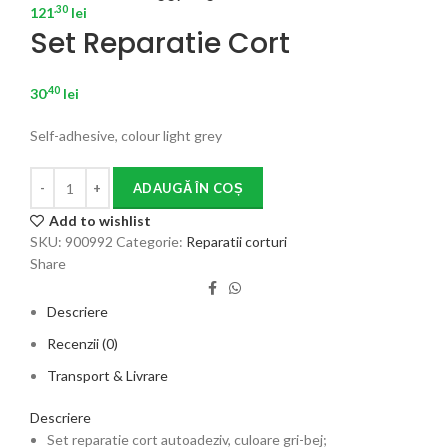
.30
121
lei
Set Reparatie Cort
.40
30
lei
Self-adhesive, colour light grey
ADAUGĂ ÎN COȘ
Add to wishlist
SKU:
900992
Categorie:
Reparatii corturi
Share
Descriere
Recenzii (0)
Transport & Livrare
Descriere
Set reparatie cort autoadeziv, culoare gri-bej;