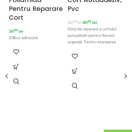
Pentru Reparare
Pvc
Cort
.62
80
lei
.09
107
lei
Kitul de reparare a cortului
.40
30
lei
autoadeziv pentru fiecare
20lbst adhesive
S
urgență. Pentru etanșarea
C
găurilor și crăpăturilor în
materialul cortului și folie. Tip
Ac
94
Kit
aut
urg
gău
mat