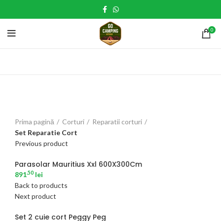
0
Click to enlarge
Prima pagină
Corturi
Reparatii corturi
Set Reparatie Cort
Previous product
Parasolar Mauritius Xxl 600X300Cm
.50
891
lei
Back to products
Next product
Set 2 cuie cort Peggy Peg