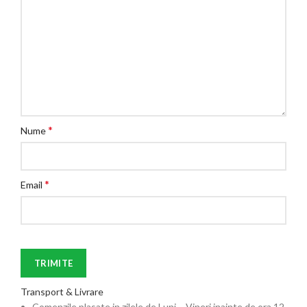
*
Nume
*
Email
Transport & Livrare
Comenzile plasate in zilele de Luni – Vineri inainte de ora 12