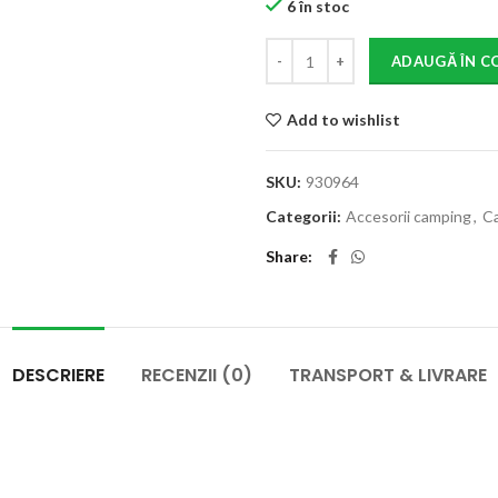
6 în stoc
ADAUGĂ ÎN C
Add to wishlist
SKU:
930964
Categorii:
Accesorii camping
,
Ca
Share
DESCRIERE
RECENZII (0)
TRANSPORT & LIVRARE