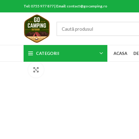
Tel:
0755 977 877
| Email:
contact@gocamping.ro
CATEGORII
ACASA
DE
Click to enlarge