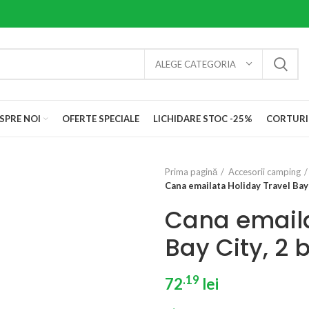
ALEGE CATEGORIA
SPRE NOI
OFERTE SPECIALE
LICHIDARE STOC -25%
CORTURI
Prima pagină
Accesorii camping
Cana emailata Holiday Travel Bay 
Cana emaila
Bay City, 2 
.19
72
lei