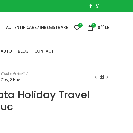
0
0
.00
AUTENTIFICARE / INREGISTRARE
0
LEI
 AUTO
BLOG
CONTACT
Cani si farfurii
City, 2 buc
ta Holiday Travel
buc