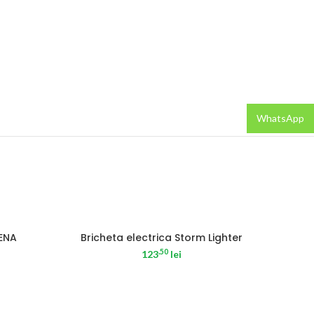
WhatsApp
SOLD OUT
SOLD
ENA
Bricheta electrica Storm Lighter
.50
123
lei