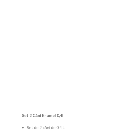
Set 2 Căni Enamel 0,4l
Set de 2 căni de 0,4 L