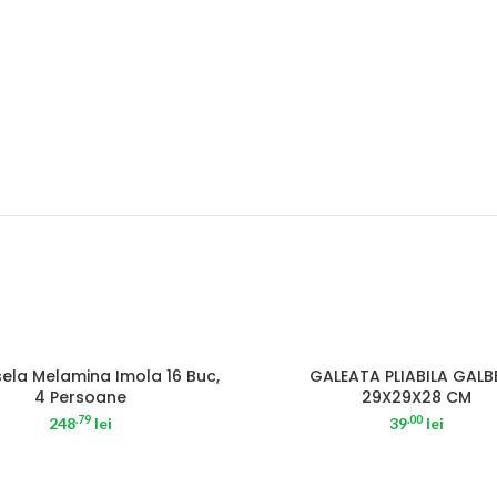
SOLD OUT
sela Melamina Imola 16 Buc,
GALEATA PLIABILA GALB
4 Persoane
29X29X28 CM
.79
.00
248
lei
39
lei
HOT