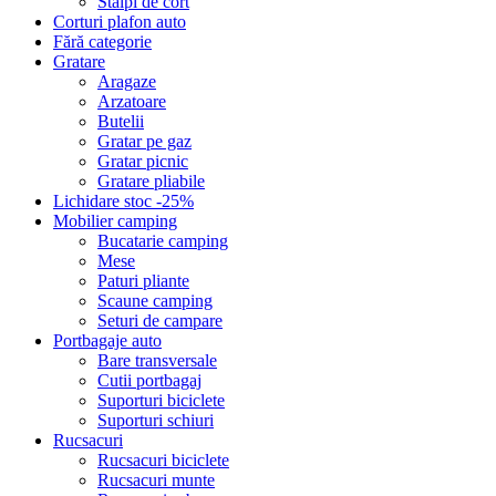
Stalpi de cort
Corturi plafon auto
Fără categorie
Gratare
Aragaze
Arzatoare
Butelii
Gratar pe gaz
Gratar picnic
Gratare pliabile
Lichidare stoc -25%
Mobilier camping
Bucatarie camping
Mese
Paturi pliante
Scaune camping
Seturi de campare
Portbagaje auto
Bare transversale
Cutii portbagaj
Suporturi biciclete
Suporturi schiuri
Rucsacuri
Rucsacuri biciclete
Rucsacuri munte