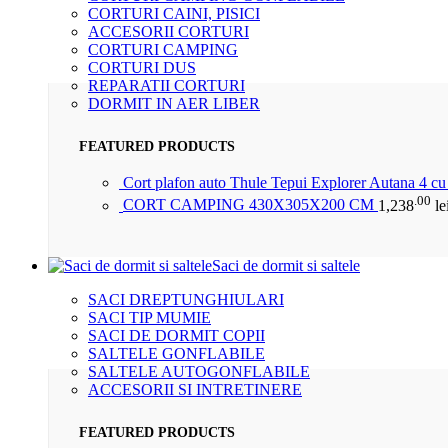
CORTURI CAINI, PISICI
ACCESORII CORTURI
CORTURI CAMPING
CORTURI DUS
REPARATII CORTURI
DORMIT IN AER LIBER
FEATURED PRODUCTS
Cort plafon auto Thule Tepui Explorer Autana 4 c
.00
CORT CAMPING 430X305X200 CM
1,238
le
Saci de dormit si saltele
SACI DREPTUNGHIULARI
SACI TIP MUMIE
SACI DE DORMIT COPII
SALTELE GONFLABILE
SALTELE AUTOGONFLABILE
ACCESORII SI INTRETINERE
FEATURED PRODUCTS