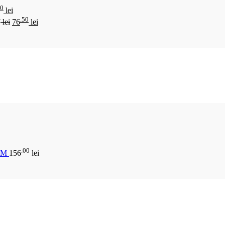
00
lei
0
.50
lei
76
lei
.00
CM
156
lei