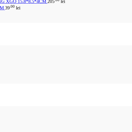
G XGO 15.8*8.5*4CM
205
lei
.00
CM
39
lei