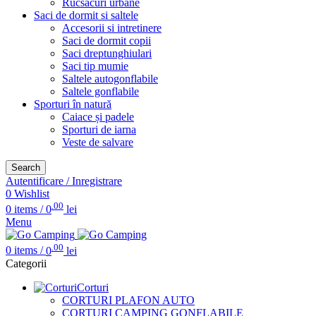
Rucsacuri urbane
Saci de dormit si saltele
Accesorii si intretinere
Saci de dormit copii
Saci dreptunghiulari
Saci tip mumie
Saltele autogonflabile
Saltele gonflabile
Sporturi în natură
Caiace și padele
Sporturi de iarna
Veste de salvare
Search
Autentificare / Inregistrare
0
Wishlist
.00
0
items
/
0
lei
Menu
.00
0
items
/
0
lei
Categorii
Corturi
CORTURI PLAFON AUTO
CORTURI CAMPING GONFLABILE