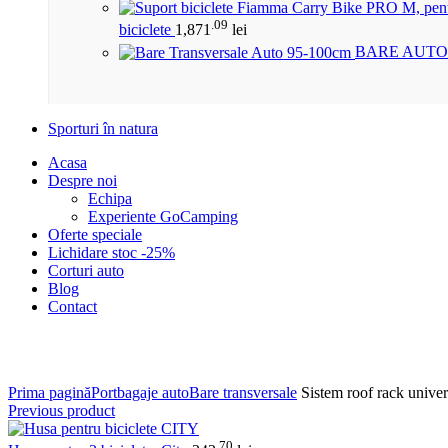
.09
biciclete
1,871
lei
BARE AUTO
Sporturi în natura
Acasa
Despre noi
Echipa
Experiente GoCamping
Oferte speciale
Lichidare stoc -25%
Corturi auto
Blog
Contact
Click to enlarge
Prima pagină
Portbagaje auto
Bare transversale
Sistem roof rack univers
Previous product
.70