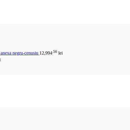
.56
u anexa negru-cenusiu
12,994
lei
i