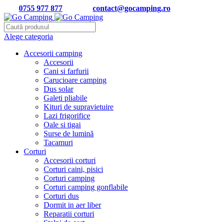
Tel:
0755 977 877
| Email:
contact@gocamping.ro
Alege categoria
Accesorii camping
Accesorii
Cani si farfurii
Carucioare camping
Dus solar
Galeti pliabile
Kituri de supravietuire
Lazi frigorifice
Oale si tigai
Surse de lumină
Tacamuri
Corturi
Accesorii corturi
Corturi caini, pisici
Corturi camping
Corturi camping gonflabile
Corturi dus
Dormit in aer liber
Reparatii corturi