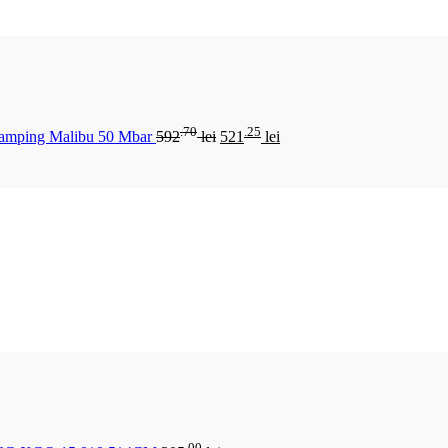
.70
.25
Camping Malibu 50 Mbar
592
lei
521
lei
.00