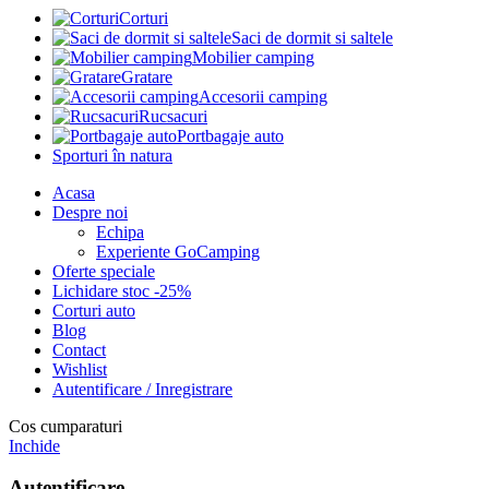
Corturi
Saci de dormit si saltele
Mobilier camping
Gratare
Accesorii camping
Rucsacuri
Portbagaje auto
Sporturi în natura
Acasa
Despre noi
Echipa
Experiente GoCamping
Oferte speciale
Lichidare stoc -25%
Corturi auto
Blog
Contact
Wishlist
Autentificare / Inregistrare
Cos cumparaturi
Inchide
Autentificare