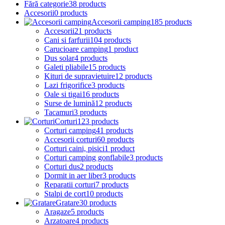
Fără categorie
38 products
Accesorii
0 products
Accesorii camping
185 products
Accesorii
21 products
Cani si farfurii
104 products
Carucioare camping
1 product
Dus solar
4 products
Galeti pliabile
15 products
Kituri de supravietuire
12 products
Lazi frigorifice
3 products
Oale si tigai
16 products
Surse de lumină
12 products
Tacamuri
3 products
Corturi
123 products
Corturi camping
41 products
Accesorii corturi
60 products
Corturi caini, pisici
1 product
Corturi camping gonflabile
3 products
Corturi dus
2 products
Dormit in aer liber
3 products
Reparatii corturi
7 products
Stalpi de cort
10 products
Gratare
30 products
Aragaze
5 products
Arzatoare
4 products