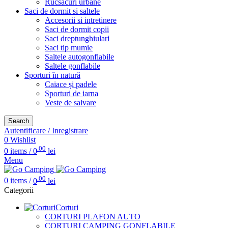
Rucsacuri urbane
Saci de dormit si saltele
Accesorii si intretinere
Saci de dormit copii
Saci dreptunghiulari
Saci tip mumie
Saltele autogonflabile
Saltele gonflabile
Sporturi în natură
Caiace și padele
Sporturi de iarna
Veste de salvare
Search
Autentificare / Inregistrare
0
Wishlist
.00
0
items
/
0
lei
Menu
.00
0
items
/
0
lei
Categorii
Corturi
CORTURI PLAFON AUTO
CORTURI CAMPING GONFLABILE