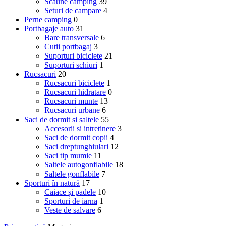
Scaune camping
39
Seturi de campare
4
Perne camping
0
Portbagaje auto
31
Bare transversale
6
Cutii portbagaj
3
Suporturi biciclete
21
Suporturi schiuri
1
Rucsacuri
20
Rucsacuri biciclete
1
Rucsacuri hidratare
0
Rucsacuri munte
13
Rucsacuri urbane
6
Saci de dormit si saltele
55
Accesorii si intretinere
3
Saci de dormit copii
4
Saci dreptunghiulari
12
Saci tip mumie
11
Saltele autogonflabile
18
Saltele gonflabile
7
Sporturi în natură
17
Caiace și padele
10
Sporturi de iarna
1
Veste de salvare
6