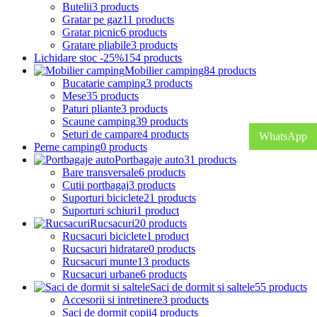
Butelii
3 products
Gratar pe gaz
11 products
Gratar picnic
6 products
Gratare pliabile
3 products
Lichidare stoc -25%
154 products
Mobilier camping
84 products
Bucatarie camping
3 products
Mese
35 products
Paturi pliante
3 products
Scaune camping
39 products
Seturi de campare
4 products
WhatsApp
Perne camping
0 products
Portbagaje auto
31 products
Bare transversale
6 products
Cutii portbagaj
3 products
Suporturi biciclete
21 products
Suporturi schiuri
1 product
Rucsacuri
20 products
Rucsacuri biciclete
1 product
Rucsacuri hidratare
0 products
Rucsacuri munte
13 products
Rucsacuri urbane
6 products
Saci de dormit si saltele
55 products
Accesorii si intretinere
3 products
Saci de dormit copii
4 products