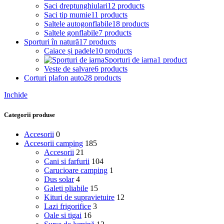
Saci dreptunghiulari
12 products
Saci tip mumie
11 products
Saltele autogonflabile
18 products
Saltele gonflabile
7 products
Sporturi în natură
17 products
Caiace și padele
10 products
Sporturi de iarna
1 product
Veste de salvare
6 products
Corturi plafon auto
28 products
Inchide
Categorii produse
Accesorii
0
Accesorii camping
185
Accesorii
21
Cani si farfurii
104
Carucioare camping
1
Dus solar
4
Galeti pliabile
15
Kituri de supravietuire
12
Lazi frigorifice
3
Oale si tigai
16