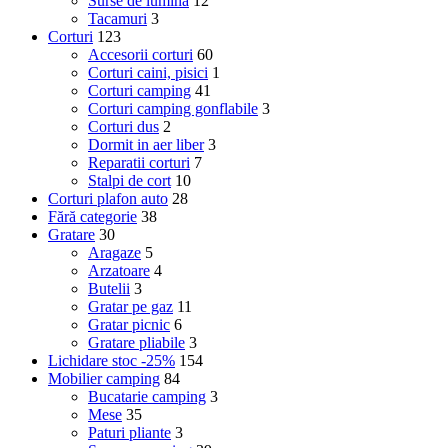
Surse de lumină
12
Tacamuri
3
Corturi
123
Accesorii corturi
60
Corturi caini, pisici
1
Corturi camping
41
Corturi camping gonflabile
3
Corturi dus
2
Dormit in aer liber
3
Reparatii corturi
7
Stalpi de cort
10
Corturi plafon auto
28
Fără categorie
38
Gratare
30
Aragaze
5
Arzatoare
4
Butelii
3
Gratar pe gaz
11
Gratar picnic
6
Gratare pliabile
3
Lichidare stoc -25%
154
Mobilier camping
84
Bucatarie camping
3
Mese
35
Paturi pliante
3