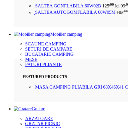
.00
.
SALTEA GONFLABILA 60W02B
125
lei
99
.0
SALTEA AUTOGOMFLABILA 60W05M
102
Mobilier camping
SCAUNE CAMPING
SETURI DE CAMPARE
BUCATARIE CAMPING
MESE
PATURI PLIANTE
FEATURED PRODUCTS
MASA CAMPING PLIABILA GRI 68X46X41 
Gratare
ARZATOARE
GRATAR PICNIC