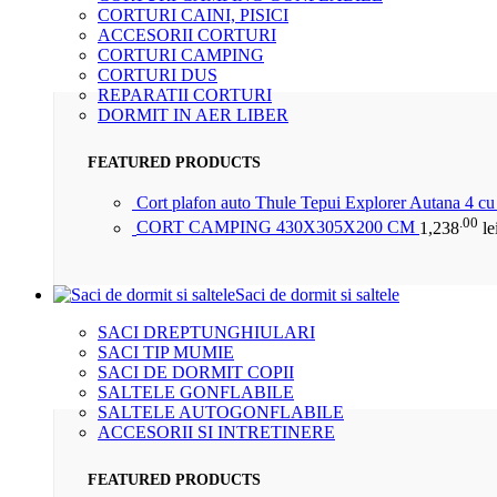
CORTURI CAINI, PISICI
ACCESORII CORTURI
CORTURI CAMPING
CORTURI DUS
REPARATII CORTURI
DORMIT IN AER LIBER
FEATURED PRODUCTS
Cort plafon auto Thule Tepui Explorer Autana 4 c
.00
CORT CAMPING 430X305X200 CM
1,238
le
Saci de dormit si saltele
SACI DREPTUNGHIULARI
SACI TIP MUMIE
SACI DE DORMIT COPII
SALTELE GONFLABILE
SALTELE AUTOGONFLABILE
ACCESORII SI INTRETINERE
FEATURED PRODUCTS