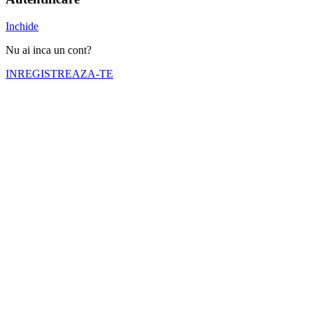
Inchide
Nu ai inca un cont?
INREGISTREAZA-TE
Numele tău (obligatoriu)
Emailul tău (obligatoriu)
Telefon (obligatoriu)
Selectati cortul pe care doriti sa il inchiriati
Nr. zile inchiriere (obligatoriu)