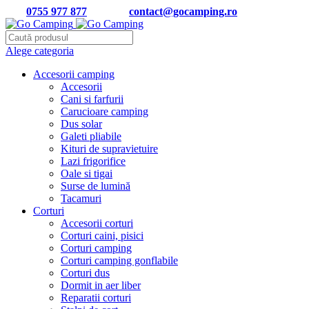
Tel:
0755 977 877
| Email:
contact@gocamping.ro
Alege categoria
Accesorii camping
Accesorii
Cani si farfurii
Carucioare camping
Dus solar
Galeti pliabile
Kituri de supravietuire
Lazi frigorifice
Oale si tigai
Surse de lumină
Tacamuri
Corturi
Accesorii corturi
Corturi caini, pisici
Corturi camping
Corturi camping gonflabile
Corturi dus
Dormit in aer liber
Reparatii corturi