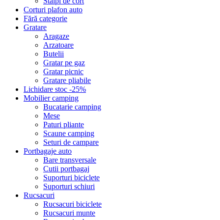
Stalpi de cort
Corturi plafon auto
Fără categorie
Gratare
Aragaze
Arzatoare
Butelii
Gratar pe gaz
Gratar picnic
Gratare pliabile
Lichidare stoc -25%
Mobilier camping
Bucatarie camping
Mese
Paturi pliante
Scaune camping
Seturi de campare
Portbagaje auto
Bare transversale
Cutii portbagaj
Suporturi biciclete
Suporturi schiuri
Rucsacuri
Rucsacuri biciclete
Rucsacuri munte