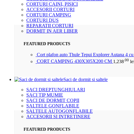
CORTURI CAINI, PISICI
ACCESORII CORTURI
CORTURI CAMPING
CORTURI DUS
REPARATII CORTURI
DORMIT IN AER LIBER
FEATURED PRODUCTS
Cort plafon auto Thule Tepui Explorer Autana 4 c
.00
CORT CAMPING 430X305X200 CM
1,238
le
Saci de dormit si saltele
SACI DREPTUNGHIULARI
SACI TIP MUMIE
SACI DE DORMIT COPII
SALTELE GONFLABILE
SALTELE AUTOGONFLABILE
ACCESORII SI INTRETINERE
FEATURED PRODUCTS