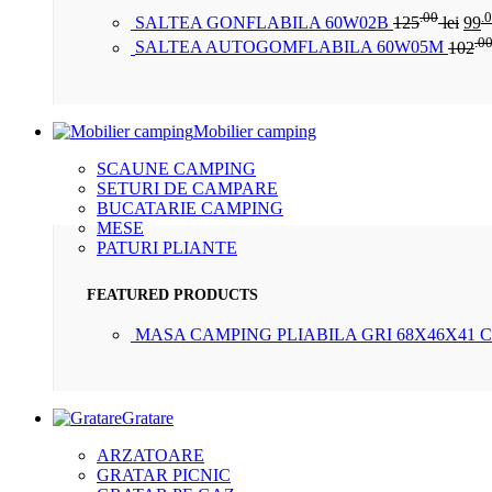
.00
.
SALTEA GONFLABILA 60W02B
125
lei
99
.0
SALTEA AUTOGOMFLABILA 60W05M
102
Mobilier camping
SCAUNE CAMPING
SETURI DE CAMPARE
BUCATARIE CAMPING
MESE
PATURI PLIANTE
FEATURED PRODUCTS
MASA CAMPING PLIABILA GRI 68X46X41 
Gratare
ARZATOARE
GRATAR PICNIC