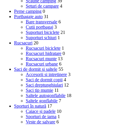
Scaune camping
39
Seturi de campare
4
Perne camping
0
Portbagaje auto
31
Bare transversale
6
Cutii portbagaj
3
Suporturi biciclete
21
Suporturi schiuri
1
Rucsacuri
20
Rucsacuri biciclete
1
Rucsacuri hidratare
0
Rucsacuri munte
13
Rucsacuri urbane
6
Saci de dormit si saltele
55
Accesorii si intretinere
3
Saci de dormit copii
4
Saci dreptunghiulari
12
Saci tip mumie
11
Saltele autogonflabile
18
Saltele gonflabile
7
Sporturi în natură
17
Caiace și padele
10
Sporturi de iarna
1
Veste de salvare
6