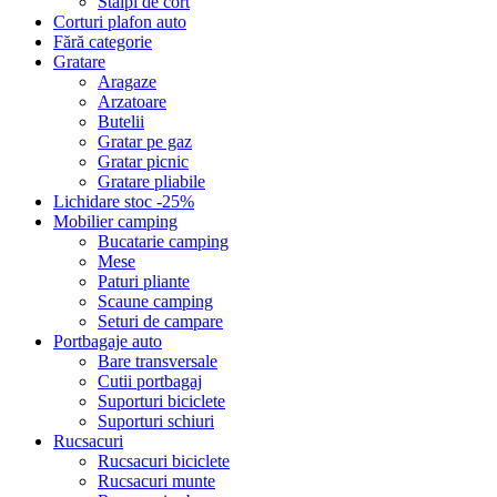
Stalpi de cort
Corturi plafon auto
Fără categorie
Gratare
Aragaze
Arzatoare
Butelii
Gratar pe gaz
Gratar picnic
Gratare pliabile
Lichidare stoc -25%
Mobilier camping
Bucatarie camping
Mese
Paturi pliante
Scaune camping
Seturi de campare
Portbagaje auto
Bare transversale
Cutii portbagaj
Suporturi biciclete
Suporturi schiuri
Rucsacuri
Rucsacuri biciclete
Rucsacuri munte