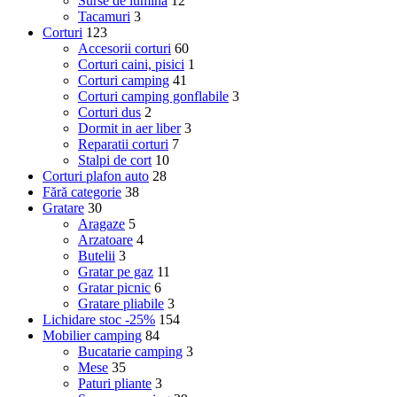
Surse de lumină
12
Tacamuri
3
Corturi
123
Accesorii corturi
60
Corturi caini, pisici
1
Corturi camping
41
Corturi camping gonflabile
3
Corturi dus
2
Dormit in aer liber
3
Reparatii corturi
7
Stalpi de cort
10
Corturi plafon auto
28
Fără categorie
38
Gratare
30
Aragaze
5
Arzatoare
4
Butelii
3
Gratar pe gaz
11
Gratar picnic
6
Gratare pliabile
3
Lichidare stoc -25%
154
Mobilier camping
84
Bucatarie camping
3
Mese
35
Paturi pliante
3