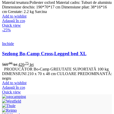
Material tesatura:Poliester oxford Material cadru: Tuburi de aluminiu
Dimensiune deschis: 190*70*17 cm Dimensiune pliat: 38*16*16
cm Greutate: 2.2 kg Sarcina
Add to wishlist
Adaugă în coș
Quick view
-25%
Inchide
Sezlong Bo-Camp Cross-Legged bed XL
.00
.75
569
lei
426
lei
PRODUCĂTOR Bo-Camp GREUTATE SUPORTATĂ 100 kg
DIMENSIUNI 210 x 70 x 48 cm CULOARE PREDOMINANTĂ:
negru
Add to wishlist
Adaugă în coș
Quick view