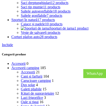
Saci dreptunghiulari
12 products
Saci tip mumie
11 products
Saltele autogonflabile
18 products
Saltele gonflabile
7 products
Sporturi în natură
17 products
Caiace și padele
10 products
Sporturi de iarna
1 product
Veste de salvare
6 products
Corturi plafon auto
28 products
Inchide
Categorii produse
Accesorii
0
Accesorii camping
185
Accesorii
21
WhatsApp
Cani si farfurii
104
Carucioare camping
1
Dus solar
4
Galeti pliabile
15
Kituri de supravietuire
12
Lazi frigorifice
3
Oale si tigai
16