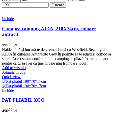
Filtrează
Inchide
Canapea camping AIDA, 210X74cm, culoare
antracit
.80
995
lei
Haide afară și bucură-te de vremea bună cu Westfield. Șezlongul
AIDA în culoarea Anthracite Grey îți permite să te relaxezi comod la
soare. Acest scaun confortabil de camping se pliază foarte compact
pentru ca tu să-l iei cu tine în cele mai frumoase locuri.
Add to wishlist
Adaugă în coș
Quick view
Inchide
PAT PLIABIL XGO
.00
490
lei