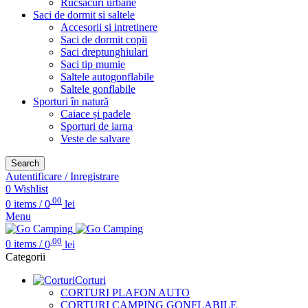
Rucsacuri urbane
Saci de dormit si saltele
Accesorii si intretinere
Saci de dormit copii
Saci dreptunghiulari
Saci tip mumie
Saltele autogonflabile
Saltele gonflabile
Sporturi în natură
Caiace și padele
Sporturi de iarna
Veste de salvare
Search
Autentificare / Inregistrare
0
Wishlist
.00
0
items
/
0
lei
Menu
.00
0
items
/
0
lei
Categorii
Corturi
CORTURI PLAFON AUTO
CORTURI CAMPING GONFLABILE