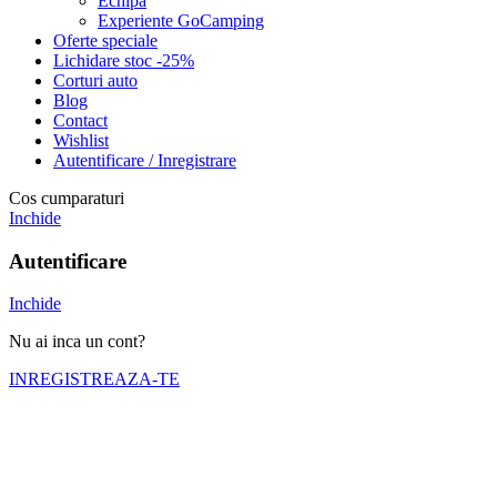
Echipa
Experiente GoCamping
Oferte speciale
Lichidare stoc -25%
Corturi auto
Blog
Contact
Wishlist
Autentificare / Inregistrare
Cos cumparaturi
Inchide
Autentificare
Inchide
Nu ai inca un cont?
INREGISTREAZA-TE
Numele tău (obligatoriu)