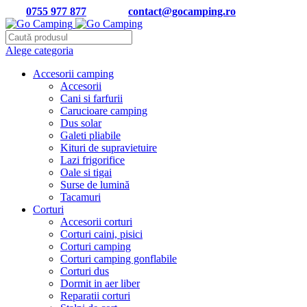
Tel:
0755 977 877
| Email:
contact@gocamping.ro
Alege categoria
Accesorii camping
Accesorii
Cani si farfurii
Carucioare camping
Dus solar
Galeti pliabile
Kituri de supravietuire
Lazi frigorifice
Oale si tigai
Surse de lumină
Tacamuri
Corturi
Accesorii corturi
Corturi caini, pisici
Corturi camping
Corturi camping gonflabile
Corturi dus
Dormit in aer liber
Reparatii corturi