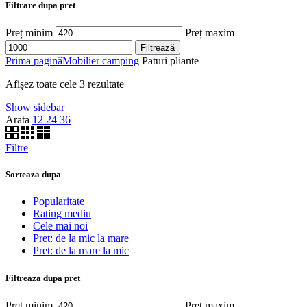
Filtrare dupa pret
Preț minim
Preț maxim
Filtrează
Prima pagină
Mobilier camping
Paturi pliante
Afișez toate cele 3 rezultate
Show sidebar
Arata
12
24
36
Filtre
Sorteaza dupa
Popularitate
Rating mediu
Cele mai noi
Pret: de la mic la mare
Pret: de la mare la mic
Filtreaza dupa pret
Preț minim
Preț maxim