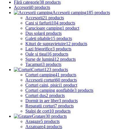
Fără categorie
38 products
Accesorii
0 products
Accesorii camping
185 products
Accesorii
21 products
Cani si farfurii
104 products
Carucioare camping
1 product
Dus solar
4 products
Galeti pliabile
15 products
Kituri de supravietuire
12 products
Lazi frigorifice
3 products
Oale si tigai
16 products
Surse de lumină
12 products
Tacamuri
3 products
Corturi
123 products
Corturi camping
41 products
Accesorii corturi
60 products
Corturi caini, pisici
1 product
Corturi camping gonflabile
3 products
Corturi dus
2 products
Dormit in aer liber
3 products
Reparatii corturi
7 products
Stalpi de cort
10 products
Gratare
30 products
Aragaze
5 products
Arzatoare
4 products