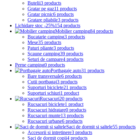
Butelii
3 products
Gratar pe gaz
11 products
Gratar picnic
6 products
Gratare pliabile
3 products
Lichidare stoc -25%
154 products
Mobilier camping
84 products
Bucatarie camping
3 products
Mese
35 products
Paturi pliante
3 products
Scaune camping
39 products
Seturi de campare
4 products
Perne camping
0 products
Portbagaje auto
31 products
Bare transversale
6 products
Cutii portbagaj
3 products
Suporturi biciclete
21 products
Suporturi schiuri
1 product
Rucsacuri
20 products
Rucsacuri biciclete
1 product
Rucsacuri hidratare
0 products
Rucsacuri munte
13 products
Rucsacuri urbane
6 products
Saci de dormit si saltele
55 products
Accesorii si intretinere
3 products
Saci de dormit copii
4 products