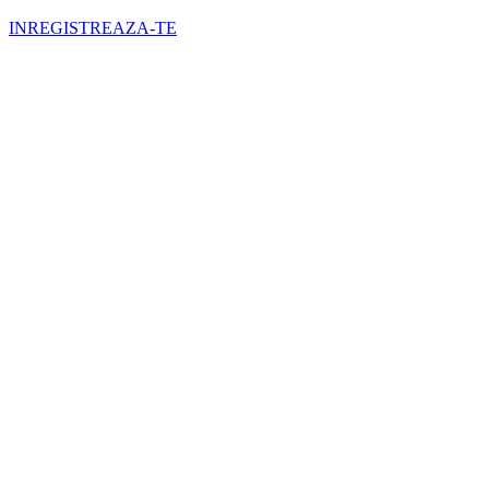
INREGISTREAZA-TE
Numele tău (obligatoriu)
Emailul tău (obligatoriu)
Telefon (obligatoriu)
Selectati cortul pe care doriti sa il inchiriati
Nr. zile inchiriere (obligatoriu)