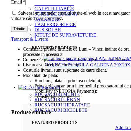
Email
*
CANI SI FARFURII
0
GALETI PLIABILE
Salvează-mi numele, emailul și site-ul web în acest navigator
SURSE DE LUMINA
viitoare când o să comentez.
TACAMURI
LAZI FRIGORIFICE
DUS SOLAR
KITURI DE SUPRAVIETUIRE
Transport & Livrare
FEATURED PRODUCTS
Comenzile plasate in zilele de Luni – Vineri inainte de ora 
procesate in aceeasi zi.
LANTERNA CAM
Comenzile plasate in weekend vor fi procesate in prima zi 
Livrarea se face prin curier rapid.
GALEATA PLIABILA GALBENA 29X29X
Costurile livrarii sunt suportate de catre client.
Modalitati de plata:
Ramburs, plata la primirea coletului;
Prin card bancar, prin intermediul procesatorului de p
Rucsacuri
MobilPay (NETOPIA Payments);
RUCSACURI MUNTE
Transfer bancar direct.
RUCSACURI URBAN
RUCSACURI HIDRATARE
RUCSACURI BICICLETE
Produse similare
FEATURED PRODUCTS
Add to w