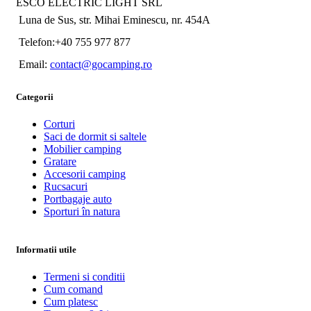
ESCO ELECTRIC LIGHT SRL
Luna de Sus, str. Mihai Eminescu, nr. 454A
Telefon:+40 755 977 877
Email:
contact@gocamping.ro
Categorii
Corturi
Saci de dormit si saltele
Mobilier camping
Gratare
Accesorii camping
Rucsacuri
Portbagaje auto
Sporturi în natura
Informatii utile
Termeni si conditii
Cum comand
Cum platesc