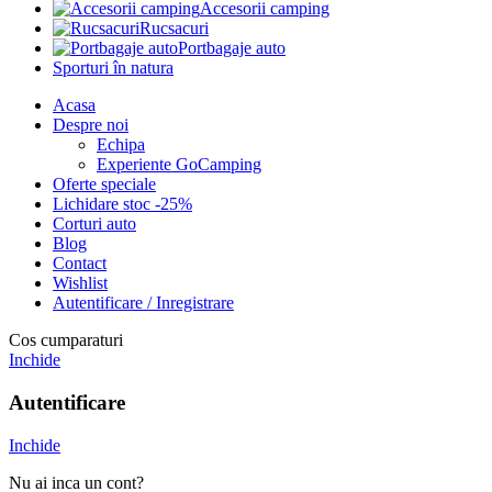
Accesorii camping
Rucsacuri
Portbagaje auto
Sporturi în natura
Acasa
Despre noi
Echipa
Experiente GoCamping
Oferte speciale
Lichidare stoc -25%
Corturi auto
Blog
Contact
Wishlist
Autentificare / Inregistrare
Cos cumparaturi
Inchide
Autentificare
Inchide
Nu ai inca un cont?