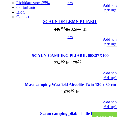
Lichidare stoc -25%
-25%
Add to w
Corturi auto
Adaugă 
Blog
Contact
SCAUN DE LEMN PLIABIL
.00
.00
440
lei
329
lei
-25%
Add to w
Adaugă 
SCAUN CAMPING PLIABIL 60X87X100
.00
.50
234
lei
175
lei
Add to w
Adaugă 
Masa camping Westfield Aircolite Twin 120 x 80 cm
.00
1,039
lei
Add to w
Adaugă 
Scaun camping pliabil Little Rock