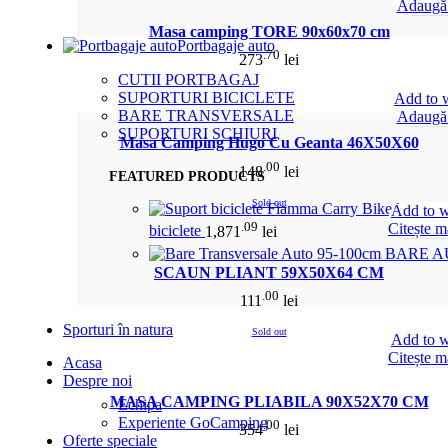
Adaugă 
Masa camping TORE 90x60x70 cm
Portbagaje auto
.70
273
lei
CUTII PORTBAGAJ
SUPORTURI BICICLETE
Add to w
BARE TRANSVERSALE
Adaugă 
SUPORTURI SCHIURI
Masa Camping Hugo Cu Geanta 46X50X60
.00
148
lei
FEATURED PRODUCTS
Sold out
Add to w
.09
Citește m
biciclete
1,871
lei
BARE A
SCAUN PLIANT 59X50X64 CM
.00
111
lei
Sporturi în natura
Sold out
Add to w
Citește m
Acasa
Despre noi
MASA CAMPING PLIABILA 90X52X70 CM
Echipa
Experiente GoCamping
.00
354
lei
Oferte speciale