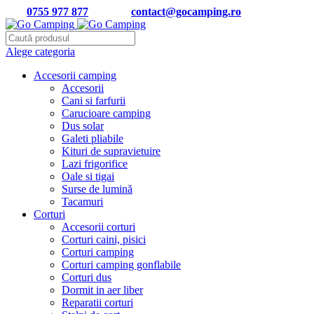
Tel:
0755 977 877
| Email:
contact@gocamping.ro
Alege categoria
Accesorii camping
Accesorii
Cani si farfurii
Carucioare camping
Dus solar
Galeti pliabile
Kituri de supravietuire
Lazi frigorifice
Oale si tigai
Surse de lumină
Tacamuri
Corturi
Accesorii corturi
Corturi caini, pisici
Corturi camping
Corturi camping gonflabile
Corturi dus
Dormit in aer liber
Reparatii corturi