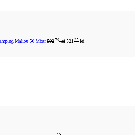
.70
.25
Camping Malibu 50 Mbar
592
lei
521
lei
.00