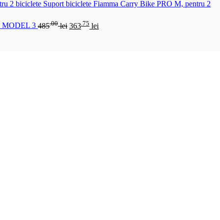
Suport biciclete Fiamma Carry Bike PRO M, pentru 2
.00
.75
 MODEL 3
485
lei
363
lei