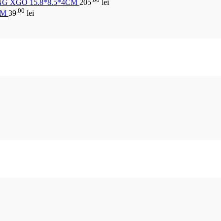
G XGO 15.8*8.5*4CM
205
lei
.00
CM
39
lei