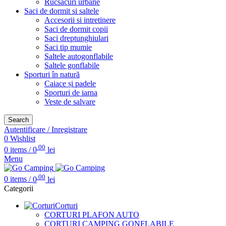
Rucsacuri urbane
Saci de dormit si saltele
Accesorii si intretinere
Saci de dormit copii
Saci dreptunghiulari
Saci tip mumie
Saltele autogonflabile
Saltele gonflabile
Sporturi în natură
Caiace și padele
Sporturi de iarna
Veste de salvare
Search
Autentificare / Inregistrare
0
Wishlist
.00
0
items
/
0
lei
Menu
.00
0
items
/
0
lei
Categorii
Corturi
CORTURI PLAFON AUTO
CORTURI CAMPING GONFLABILE