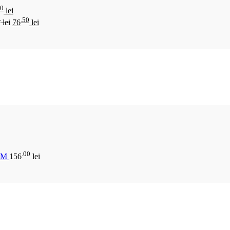
00
lei
0
.50
lei
76
lei
.00
CM
156
lei