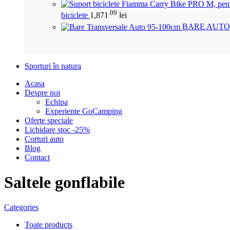
.09
biciclete
1,871
lei
BARE AUTO
Sporturi în natura
Acasa
Despre noi
Echipa
Experiente GoCamping
Oferte speciale
Lichidare stoc -25%
Corturi auto
Blog
Contact
Saltele gonflabile
Categories
Toate
products