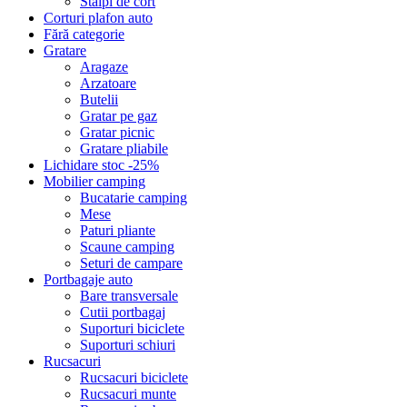
Stalpi de cort
Corturi plafon auto
Fără categorie
Gratare
Aragaze
Arzatoare
Butelii
Gratar pe gaz
Gratar picnic
Gratare pliabile
Lichidare stoc -25%
Mobilier camping
Bucatarie camping
Mese
Paturi pliante
Scaune camping
Seturi de campare
Portbagaje auto
Bare transversale
Cutii portbagaj
Suporturi biciclete
Suporturi schiuri
Rucsacuri
Rucsacuri biciclete
Rucsacuri munte