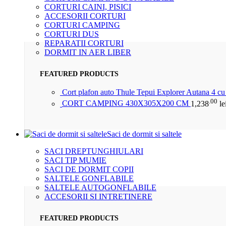
CORTURI CAINI, PISICI
ACCESORII CORTURI
CORTURI CAMPING
CORTURI DUS
REPARATII CORTURI
DORMIT IN AER LIBER
FEATURED PRODUCTS
Cort plafon auto Thule Tepui Explorer Autana 4 c
.00
CORT CAMPING 430X305X200 CM
1,238
le
Saci de dormit si saltele
SACI DREPTUNGHIULARI
SACI TIP MUMIE
SACI DE DORMIT COPII
SALTELE GONFLABILE
SALTELE AUTOGONFLABILE
ACCESORII SI INTRETINERE
FEATURED PRODUCTS