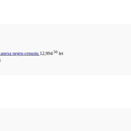
.56
u anexa negru-cenusiu
12,994
lei
i