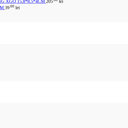
G XGO 15.8*8.5*4CM
205
lei
.00
CM
39
lei