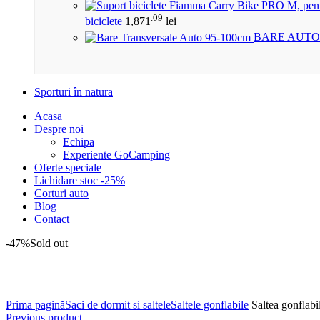
.09
biciclete
1,871
lei
BARE AUTO
Sporturi în natura
Acasa
Despre noi
Echipa
Experiente GoCamping
Oferte speciale
Lichidare stoc -25%
Corturi auto
Blog
Contact
-47%
Sold out
Click to enlarge
Prima pagină
Saci de dormit si saltele
Saltele gonflabile
Saltea gonflabi
Previous product