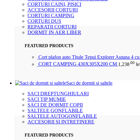
CORTURI CAINI, PISICI
ACCESORII CORTURI
CORTURI CAMPING
CORTURI DUS
REPARATII CORTURI
DORMIT IN AER LIBER
FEATURED PRODUCTS
Cort plafon auto Thule Tepui Explorer Autana 4 c
.00
CORT CAMPING 430X305X200 CM
1,238
le
Saci de dormit si saltele
SACI DREPTUNGHIULARI
SACI TIP MUMIE
SACI DE DORMIT COPII
SALTELE GONFLABILE
SALTELE AUTOGONFLABILE
ACCESORII SI INTRETINERE
FEATURED PRODUCTS