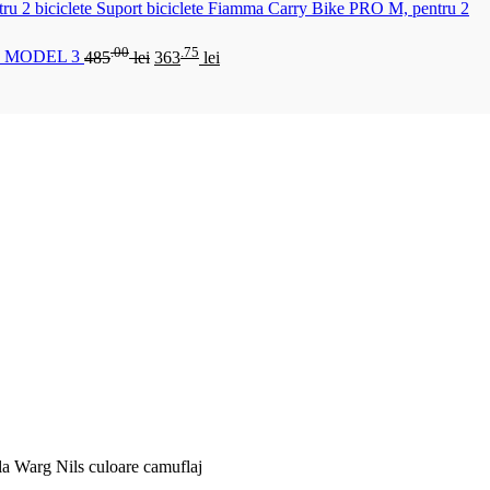
Suport biciclete Fiamma Carry Bike PRO M, pentru 2
.00
.75
 MODEL 3
485
lei
363
lei
la Warg Nils culoare camuflaj