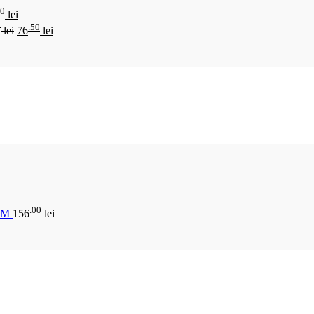
00
lei
0
.50
lei
76
lei
.00
CM
156
lei