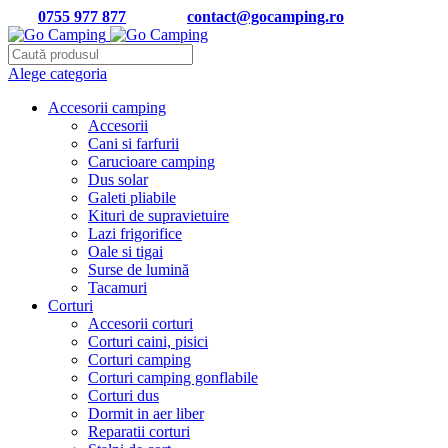
Tel:
0755 977 877
| Email:
contact@gocamping.ro
Alege categoria
Accesorii camping
Accesorii
Cani si farfurii
Carucioare camping
Dus solar
Galeti pliabile
Kituri de supravietuire
Lazi frigorifice
Oale si tigai
Surse de lumină
Tacamuri
Corturi
Accesorii corturi
Corturi caini, pisici
Corturi camping
Corturi camping gonflabile
Corturi dus
Dormit in aer liber
Reparatii corturi