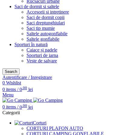
Rucsacuri urbane
Saci de dormit si saltele
Accesorii si intretinere
Saci de dormit copii
Saci dreptunghiulari
Saci tip mumie
Saltele autogonflabile
Saltele gonflabile
Sporturi în natură
Caiace și padele
Sporturi de iarna
Veste de salvare
Search
Autentificare / Inregistrare
0
Wishlist
.00
0
items
/
0
lei
Menu
.00
0
items
/
0
lei
Categorii
Corturi
CORTURI PLAFON AUTO
CORTURI CAMPING GONFLABILE