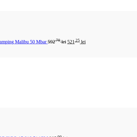
.70
.25
Camping Malibu 50 Mbar
592
lei
521
lei
.00