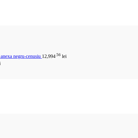
.56
u anexa negru-cenusiu
12,994
lei
i