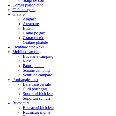
Stalpi de cort
Corturi plafon auto
Fără categorie
Gratare
Aragaze
Arzatoare
Butelii
Gratar pe gaz
Gratar picnic
Gratare pliabile
Lichidare stoc -25%
Mobilier camping
Bucatarie camping
Mese
Paturi pliante
Scaune camping
Seturi de campare
Portbagaje auto
Bare transversale
Cutii portbagaj
Suporturi biciclete
Suporturi schiuri
Rucsacuri
Rucsacuri biciclete
Rucsacuri munte