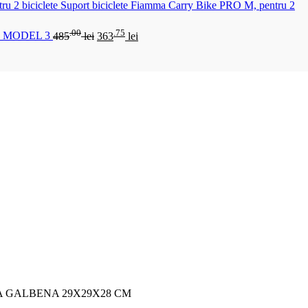
Suport biciclete Fiamma Carry Bike PRO M, pentru 2
.00
.75
 MODEL 3
485
lei
363
lei
A GALBENA 29X29X28 CM