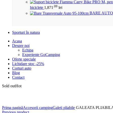
.09
biciclete
1,871
lei
BARE AUTO
Sporturi în natura
Acasa
Despre noi
Echipa
Experiente GoCamping
Oferte speciale
Lichidare stoc -25%
Corturi auto
Blog
Contact
Sold out
Hot
Click to enlarge
Prima pagină
Accesorii camping
Galeti pliabile
GALEATA PLIABIL
Previous product