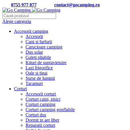
Tel:
0755 977 877
| Email:
contact@gocamping.ro
Alege categoria
Accesorii camping
Accesorii
Cani si farfurii
Carucioare camping
Dus solar
Galeti pliabile
Kituri de supravietuire
Lazi frigorifice
Oale si tigai
Surse de lumină
Tacamuri
Corturi
Accesorii corturi
Corturi caini, pisici
Corturi camping
Corturi camping gonflabile
Corturi dus
Dormit in aer liber
Reparatii corturi