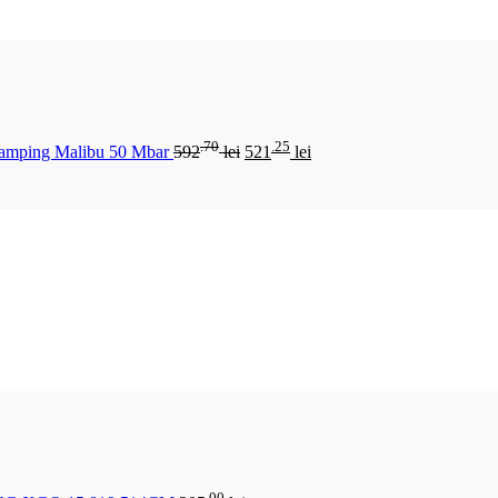
.70
.25
Camping Malibu 50 Mbar
592
lei
521
lei
.00