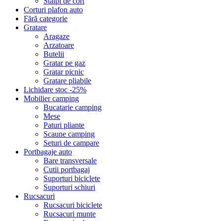
Stalpi de cort
Corturi plafon auto
Fără categorie
Gratare
Aragaze
Arzatoare
Butelii
Gratar pe gaz
Gratar picnic
Gratare pliabile
Lichidare stoc -25%
Mobilier camping
Bucatarie camping
Mese
Paturi pliante
Scaune camping
Seturi de campare
Portbagaje auto
Bare transversale
Cutii portbagaj
Suporturi biciclete
Suporturi schiuri
Rucsacuri
Rucsacuri biciclete
Rucsacuri munte