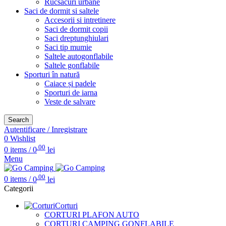
Rucsacuri urbane
Saci de dormit si saltele
Accesorii si intretinere
Saci de dormit copii
Saci dreptunghiulari
Saci tip mumie
Saltele autogonflabile
Saltele gonflabile
Sporturi în natură
Caiace și padele
Sporturi de iarna
Veste de salvare
Search
Autentificare / Inregistrare
0
Wishlist
.00
0
items
/
0
lei
Menu
.00
0
items
/
0
lei
Categorii
Corturi
CORTURI PLAFON AUTO
CORTURI CAMPING GONFLABILE