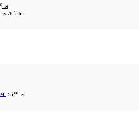
00
lei
0
.50
lei
76
lei
.00
CM
156
lei