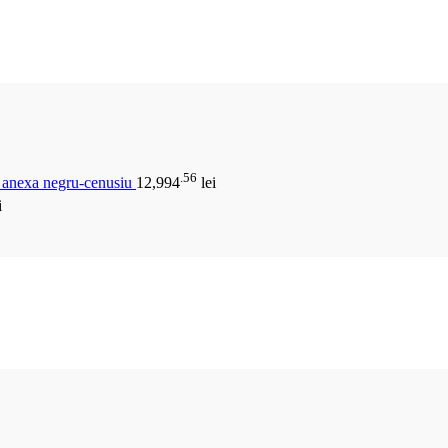
.56
u anexa negru-cenusiu
12,994
lei
i