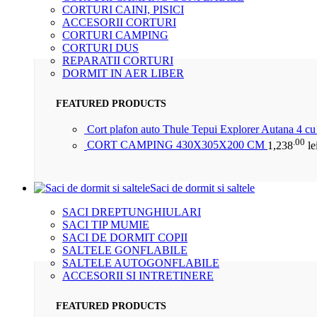
CORTURI CAINI, PISICI
ACCESORII CORTURI
CORTURI CAMPING
CORTURI DUS
REPARATII CORTURI
DORMIT IN AER LIBER
FEATURED PRODUCTS
Cort plafon auto Thule Tepui Explorer Autana 4 c
.00
CORT CAMPING 430X305X200 CM
1,238
le
Saci de dormit si saltele
SACI DREPTUNGHIULARI
SACI TIP MUMIE
SACI DE DORMIT COPII
SALTELE GONFLABILE
SALTELE AUTOGONFLABILE
ACCESORII SI INTRETINERE
FEATURED PRODUCTS