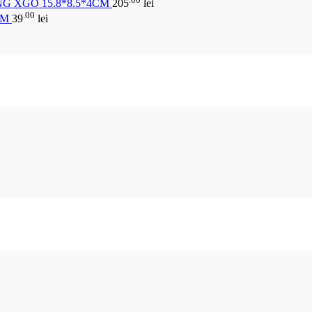
G XGO 15.8*8.5*4CM
205
lei
.00
CM
39
lei