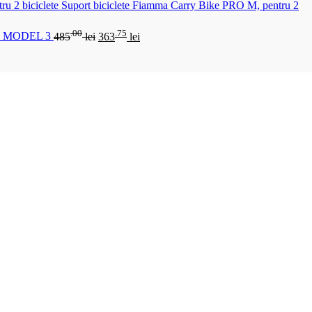
Suport biciclete Fiamma Carry Bike PRO M, pentru 2
.00
.75
 MODEL 3
485
lei
363
lei