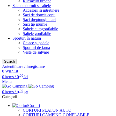
Rucsacuri urbane
Saci de dormit si saltele
Accesorii si intretinere
Saci de dormit copii
Saci dreptunghiulari
Saci tip mumie
Saltele autogonflabile
Saltele gonflabile
Sporturi în natură
Caiace și padele
Sporturi de iarna
Veste de salvare
Search
Autentificare / Inregistrare
0
Wishlist
.00
0
items
/
0
lei
Menu
.00
0
items
/
0
lei
Categorii
Corturi
CORTURI PLAFON AUTO
CORTURI CAMPING GONFLABILE