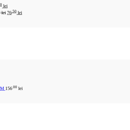
00
lei
0
.50
lei
76
lei
.00
CM
156
lei