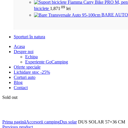
.09
biciclete
1,871
lei
BARE AUTO
Sporturi în natura
Acasa
Despre noi
Echipa
Experiente GoCamping
Oferte speciale
Lichidare stoc -25%
Corturi auto
Blog
Contact
Sold out
Click to enlarge
Prima pagină
Accesorii camping
Dus solar
DUS SOLAR 57×36 CM
Previous product