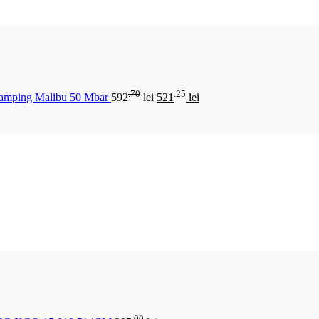
.70
.25
Camping Malibu 50 Mbar
592
lei
521
lei
.00