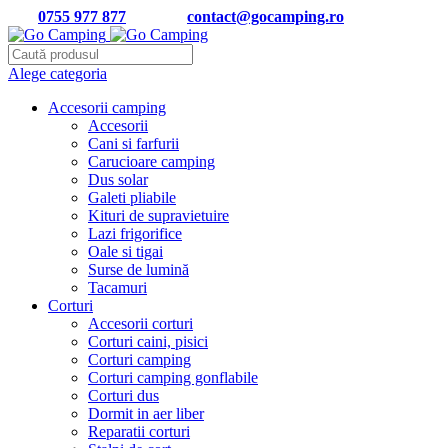
Tel:
0755 977 877
| Email:
contact@gocamping.ro
Alege categoria
Accesorii camping
Accesorii
Cani si farfurii
Carucioare camping
Dus solar
Galeti pliabile
Kituri de supravietuire
Lazi frigorifice
Oale si tigai
Surse de lumină
Tacamuri
Corturi
Accesorii corturi
Corturi caini, pisici
Corturi camping
Corturi camping gonflabile
Corturi dus
Dormit in aer liber
Reparatii corturi