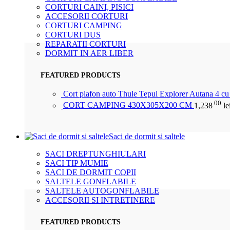
CORTURI CAINI, PISICI
ACCESORII CORTURI
CORTURI CAMPING
CORTURI DUS
REPARATII CORTURI
DORMIT IN AER LIBER
FEATURED PRODUCTS
Cort plafon auto Thule Tepui Explorer Autana 4 c
.00
CORT CAMPING 430X305X200 CM
1,238
le
Saci de dormit si saltele
SACI DREPTUNGHIULARI
SACI TIP MUMIE
SACI DE DORMIT COPII
SALTELE GONFLABILE
SALTELE AUTOGONFLABILE
ACCESORII SI INTRETINERE
FEATURED PRODUCTS