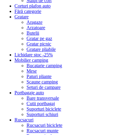
Stalpi de cort
Corturi plafon auto
Fără categorie
Gratare
Aragaze
Arzatoare
Butelii
Gratar pe gaz
Gratar picnic
Gratare pliabile
Lichidare stoc -25%
Mobilier camping
Bucatarie camping
Mese
Paturi pliante
Scaune camping
Seturi de campare
Portbagaje auto
Bare transversale
Cutii portbagaj
Suporturi biciclete
Suporturi schiuri
Rucsacuri
Rucsacuri biciclete
Rucsacuri munte