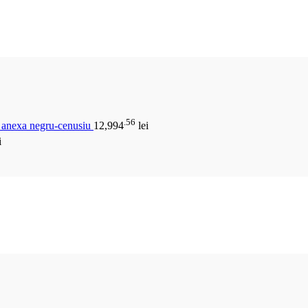
.56
u anexa negru-cenusiu
12,994
lei
i