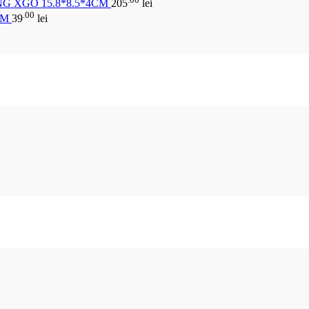
G XGO 15.8*8.5*4CM
205
lei
.00
CM
39
lei