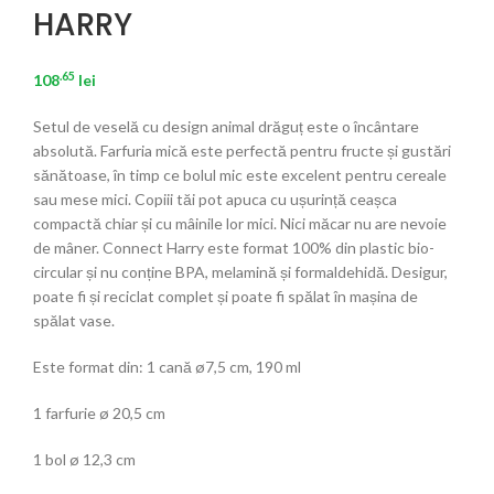
HARRY
.65
108
lei
Setul de veselă cu design animal drăguț este o încântare
absolută. Farfuria mică este perfectă pentru fructe și gustări
sănătoase, în timp ce bolul mic este excelent pentru cereale
sau mese mici. Copiii tăi pot apuca cu ușurință ceașca
compactă chiar și cu mâinile lor mici. Nici măcar nu are nevoie
de mâner. Connect Harry este format 100% din plastic bio-
circular și nu conține BPA, melamină și formaldehidă. Desigur,
poate fi și reciclat complet și poate fi spălat în mașina de
spălat vase.
Este format din: 1 cană ø7,5 cm, 190 ml
1 farfurie ø 20,5 cm
1 bol ø 12,3 cm