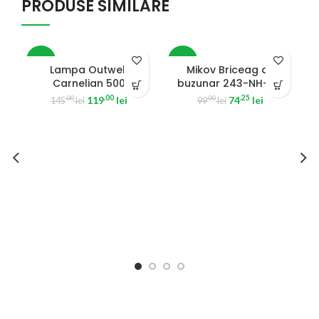
PRODUSE SIMILARE
-18%
-25%
Lampa Outwell
Mikov Briceag de
Carnelian 500
buzunar 243-NH-1/A
G
SOLD OUT
.00
.25
119
lei
74
lei
.00
.00
145
lei
99
lei