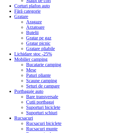
Stalpi de cort
Corturi plafon auto
Fără categorie
Gratare
Aragaze
Arzatoare
Butelii
Gratar pe gaz
Gratar picnic
Gratare pliabile
Lichidare stoc -25%
Mobilier camping
Bucatarie camping
Mese
Paturi pliante
Scaune camping
Seturi de campare
Portbagaje auto
Bare transversale
Cutii portbagaj
Suporturi biciclete
Suporturi schiuri
Rucsacuri
Rucsacuri biciclete
Rucsacuri munte