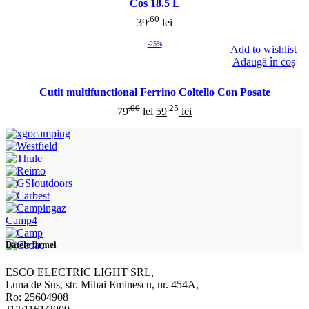
Cos 18.5 L
.60
39
lei
-25%
Add to wishlist
Adaugă în coș
Cutit multifunctional Ferrino Coltello Con Posate
.00
.25
79
lei
59
lei
Camp4
Datele firmei
ESCO ELECTRIC LIGHT SRL,
Luna de Sus, str. Mihai Eminescu, nr. 454A,
Ro: 25604908