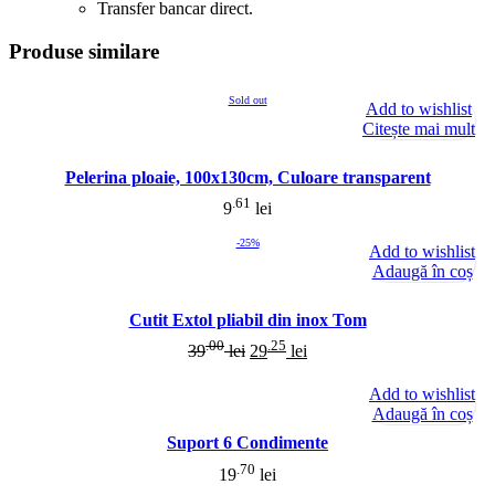
Transfer bancar direct.
Produse similare
Sold out
Add to wishlist
Citește mai mult
Pelerina ploaie, 100x130cm, Culoare transparent
.61
9
lei
-25%
Add to wishlist
Adaugă în coș
Cutit Extol pliabil din inox Tom
.00
.25
39
lei
29
lei
Add to wishlist
Adaugă în coș
Suport 6 Condimente
.70
19
lei