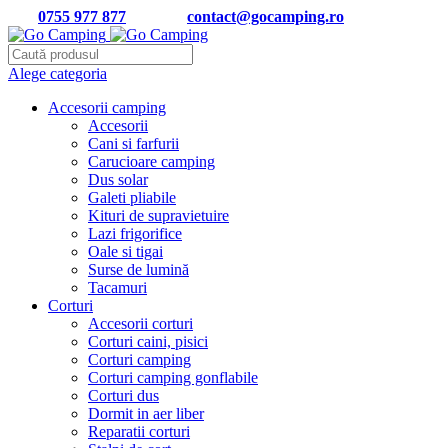
Tel:
0755 977 877
| Email:
contact@gocamping.ro
Alege categoria
Accesorii camping
Accesorii
Cani si farfurii
Carucioare camping
Dus solar
Galeti pliabile
Kituri de supravietuire
Lazi frigorifice
Oale si tigai
Surse de lumină
Tacamuri
Corturi
Accesorii corturi
Corturi caini, pisici
Corturi camping
Corturi camping gonflabile
Corturi dus
Dormit in aer liber
Reparatii corturi