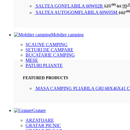
.00
.
SALTEA GONFLABILA 60W02B
125
lei
99
.0
SALTEA AUTOGOMFLABILA 60W05M
102
Mobilier camping
SCAUNE CAMPING
SETURI DE CAMPARE
BUCATARIE CAMPING
MESE
PATURI PLIANTE
FEATURED PRODUCTS
MASA CAMPING PLIABILA GRI 68X46X41 
Gratare
ARZATOARE
GRATAR PICNIC