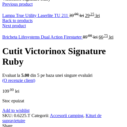
Previous product
.00
.25
Lampa True Utility Laserlite TU 211
39
lei
29
lei
Back to products
Next product
.00
.75
Bricheta Lifesystems Dual Action Firestarter
89
lei
66
lei
Cutit Victorinox Signature
Ruby
Evaluat la
5.00
din 5 pe baza unei singure evaluări
(O recenzie client)
.00
109
lei
Stoc epuizat
Add to wishlist
SKU:
0.6225.T
Categorii:
Accesorii camping
,
Kituri de
supravietuire
Share