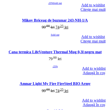
-25%
Sold out
Add to wishlist
Citește mai mult
Mikov Briceag de buzunar 243-NH-1/A
.00
.25
99
lei
74
lei
Sold out
Add to wishlist
Citește mai mult
Cana termica LifeVenture Thermal Mug 0,3l negru mat
.00
79
lei
-25%
Add to wishlist
Adaugă în coș
Amnar Light My Fire FireSteel BIO Army
.00
.25
99
lei
74
lei
Add to wishlist
Adaugă în coș