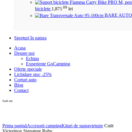
.09
biciclete
1,871
lei
BARE AUTO
Sporturi în natura
Acasa
Despre noi
Echipa
Experiente GoCamping
Oferte speciale
Lichidare stoc -25%
Corturi auto
Blog
Contact
Sold out
Click to enlarge
Prima pagină
Accesorii camping
Kituri de supravietuire
Cutit
Victorinox Signature Ruby