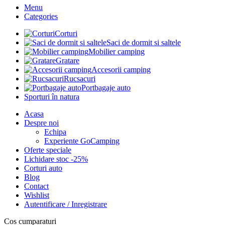
Menu
Categories
Corturi
Saci de dormit si saltele
Mobilier camping
Gratare
Accesorii camping
Rucsacuri
Portbagaje auto
Sporturi în natura
Acasa
Despre noi
Echipa
Experiente GoCamping
Oferte speciale
Lichidare stoc -25%
Corturi auto
Blog
Contact
Wishlist
Autentificare / Inregistrare
Cos cumparaturi