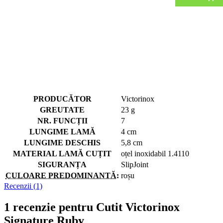
PRODUCĂTOR
Victorinox
GREUTATE
23 g
NR. FUNCȚII
7
LUNGIME LAMĂ
4 cm
LUNGIME DESCHIS
5,8 cm
MATERIAL LAMĂ CUȚIT
oțel inoxidabil 1.4110
SIGURANȚA
SlipJoint
CULOARE PREDOMINANTĂ
:
roșu
Recenzii (1)
1 recenzie pentru
Cutit Victorinox
Signature Ruby