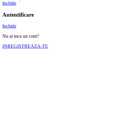
Inchide
Autentificare
Inchide
Nu ai inca un cont?
INREGISTREAZA-TE
Numele tău (obligatoriu)
Emailul tău (obligatoriu)
Telefon (obligatoriu)
Selectati cortul pe care doriti sa il inchiriati