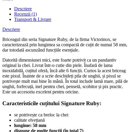
Descriere
Recenzii (1)
Transport & Livrare
Descriere
Briceagul din seria Signature Ruby, de la firma Victorinox, se
caracterizează prin lungimea sa compactă de cuțit de numai 58 mm,
dar totodată ascunzând funcțiile esențiale.
Datorită dimensiunei mici, este foarte potrivit ca un pandantiv
original la chei. Livrat într-o cutie din piele. Înafară de lama
inoxidabilă, cuțitul oferă, încă alte 6 funcții. Curios la acest briceag
este pixul. Înainte de a scrie deschideți pila de unghii, și pixul se
potrivește mult mai bine în mână. În total include lamă mare, pilă de
unghii, forfecuță, inel pentru chei, pensetă, scobitor și pix practic.
Este un accesoriu excelent pentru oricine.
Caracteristicile cuțitului Signature Ruby:
se potrivește ca breloc la chei
calitate elvețiană
lungime: 58 mm
dispune de multe funcții (în total 7)