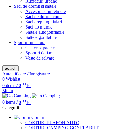
Rucsacuri urbane
Saci de dormit si saltele
Accesorii si intretinere
Saci de dormit copii
Saci dreptunghiulari
Saci tip mumie
Saltele autogonflabile
Saltele gonflabile
Sporturi în natură
Caiace și padele
Sporturi de iarna
Veste de salvare
Search
Autentificare / Inregistrare
0
Wishlist
.00
0
items
/
0
lei
Menu
.00
0
items
/
0
lei
Categorii
Corturi
CORTURI PLAFON AUTO
CORTURI CAMPING GONFLABILE