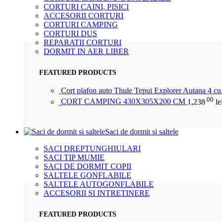
CORTURI CAINI, PISICI
ACCESORII CORTURI
CORTURI CAMPING
CORTURI DUS
REPARATII CORTURI
DORMIT IN AER LIBER
FEATURED PRODUCTS
Cort plafon auto Thule Tepui Explorer Autana 4 c
.00
CORT CAMPING 430X305X200 CM
1,238
le
Saci de dormit si saltele
SACI DREPTUNGHIULARI
SACI TIP MUMIE
SACI DE DORMIT COPII
SALTELE GONFLABILE
SALTELE AUTOGONFLABILE
ACCESORII SI INTRETINERE
FEATURED PRODUCTS