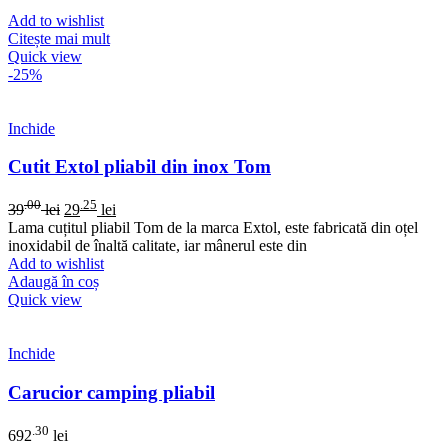
Add to wishlist
Citește mai mult
Quick view
-25%
Inchide
Cutit Extol pliabil din inox Tom
.00
.25
39
lei
29
lei
Lama cuțitul pliabil Tom de la marca Extol, este fabricată din oțel
inoxidabil de înaltă calitate, iar mânerul este din
Add to wishlist
Adaugă în coș
Quick view
Inchide
Carucior camping pliabil
.30
692
lei