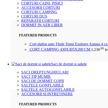
CORTURI CAINI, PISICI
ACCESORII CORTURI
CORTURI CAMPING
CORTURI DUS
REPARATII CORTURI
DORMIT IN AER LIBER
FEATURED PRODUCTS
Cort plafon auto Thule Tepui Explorer Autana 4 c
.00
CORT CAMPING 430X305X200 CM
1,238
le
Saci de dormit si saltele
SACI DREPTUNGHIULARI
SACI TIP MUMIE
SACI DE DORMIT COPII
SALTELE GONFLABILE
SALTELE AUTOGONFLABILE
ACCESORII SI INTRETINERE
FEATURED PRODUCTS