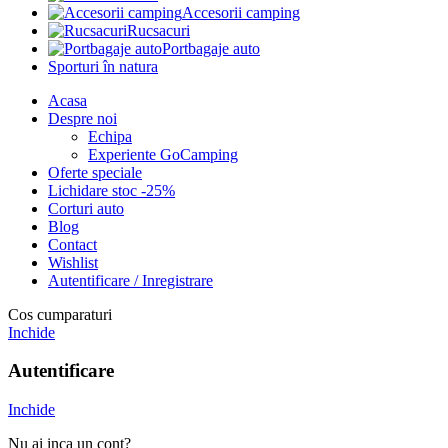
Accesorii camping
Rucsacuri
Portbagaje auto
Sporturi în natura
Acasa
Despre noi
Echipa
Experiente GoCamping
Oferte speciale
Lichidare stoc -25%
Corturi auto
Blog
Contact
Wishlist
Autentificare / Inregistrare
Cos cumparaturi
Inchide
Autentificare
Inchide
Nu ai inca un cont?