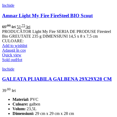
Inchide
Amnar Light My Fire FireSteel BIO Scout
.00
.75
69
lei
51
lei
PRODUCĂTOR Light My Fire SERIA DE PRODUSE Firesteel
Bio GREUTATE 235 g DIMENSIUNI 14,5 x 8 x 7,5 cm
CULOARE:
Add to wishlist
Adaugă în coș
Quick view
Sold out
Hot
Inchide
GALEATA PLIABILA GALBENA 29X29X28 CM
.00
39
lei
Material:
PVC
Culoare:
galben
Volum:
23,5L
Dimensiuni:
29 cm x 29 cm x 28 cm