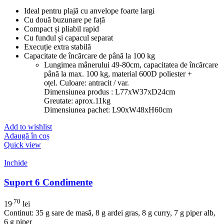
Ideal pentru plajă cu anvelope foarte largi
Cu două buzunare pe față
Compact și pliabil rapid
Cu fundul și capacul separat
Execuție extra stabilă
Capacitate de încărcare de până la 100 kg
Lungimea mânerului 49-80cm, capacitatea de încărcare
până la max. 100 kg, material 600D poliester +
oțel. Culoare: antracit / var.
Dimensiunea produs : L77xW37xD24cm
Greutate: aprox.11kg
Dimensiunea pachet: L90xW48xH60cm
Add to wishlist
Adaugă în coș
Quick view
Inchide
Suport 6 Condimente
.70
19
lei
Continut: 35 g sare de masă, 8 g ardei gras, 8 g curry, 7 g piper alb,
6 g piper