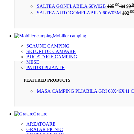
.00
.
SALTEA GONFLABILA 60W02B
125
lei
99
.0
SALTEA AUTOGOMFLABILA 60W05M
102
Mobilier camping
SCAUNE CAMPING
SETURI DE CAMPARE
BUCATARIE CAMPING
MESE
PATURI PLIANTE
FEATURED PRODUCTS
MASA CAMPING PLIABILA GRI 68X46X41 
Gratare
ARZATOARE
GRATAR PICNIC