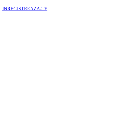
INREGISTREAZA-TE
Numele tău (obligatoriu)
Emailul tău (obligatoriu)
Telefon (obligatoriu)
Selectati cortul pe care doriti sa il inchiriati
Nr. zile inchiriere (obligatoriu)
Inchiriere de la (obligatoriu)
Inchiriere pana la (obligatoriu)