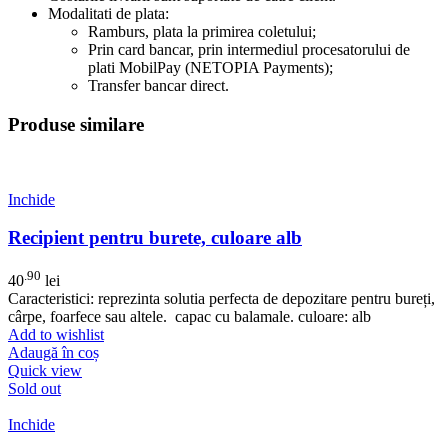
Modalitati de plata:
Ramburs, plata la primirea coletului;
Prin card bancar, prin intermediul procesatorului de
plati MobilPay (NETOPIA Payments);
Transfer bancar direct.
Produse similare
Inchide
Recipient pentru burete, culoare alb
.90
40
lei
Caracteristici: reprezinta solutia perfecta de depozitare pentru bureți,
cârpe, foarfece sau altele. capac cu balamale. culoare: alb
Add to wishlist
Adaugă în coș
Quick view
Sold out
Inchide