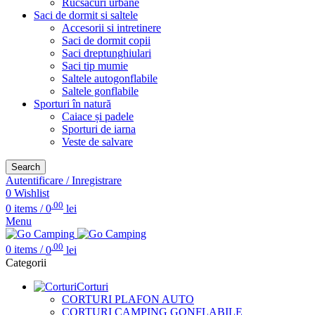
Rucsacuri urbane
Saci de dormit si saltele
Accesorii si intretinere
Saci de dormit copii
Saci dreptunghiulari
Saci tip mumie
Saltele autogonflabile
Saltele gonflabile
Sporturi în natură
Caiace și padele
Sporturi de iarna
Veste de salvare
Search
Autentificare / Inregistrare
0
Wishlist
.00
0
items
/
0
lei
Menu
.00
0
items
/
0
lei
Categorii
Corturi
CORTURI PLAFON AUTO
CORTURI CAMPING GONFLABILE