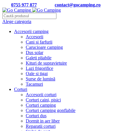
Tel:
0755 977 877
| Email:
contact@gocamping.ro
Alege categoria
Accesorii camping
Accesorii
Cani si farfurii
Carucioare camping
Dus solar
Galeti pliabile
Kituri de supravietuire
Lazi frigorifice
Oale si tigai
Surse de lumină
Tacamuri
Corturi
Accesorii corturi
Corturi caini, pisici
Corturi camping
Corturi camping gonflabile
Corturi dus
Dormit in aer liber
Reparatii corturi