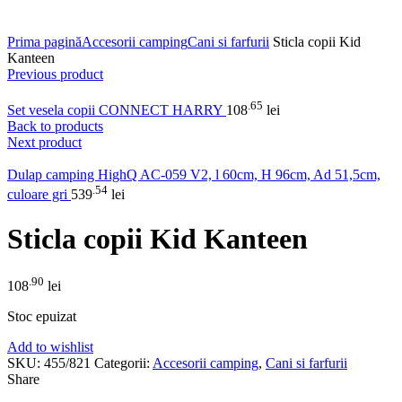
Click to enlarge
Prima pagină
Accesorii camping
Cani si farfurii
Sticla copii Kid
Kanteen
Previous product
.65
Set vesela copii CONNECT HARRY
108
lei
Back to products
Next product
Dulap camping HighQ AC-059 V2, l 60cm, H 96cm, Ad 51,5cm,
.54
culoare gri
539
lei
Sticla copii Kid Kanteen
.90
108
lei
Stoc epuizat
Add to wishlist
SKU:
455/821
Categorii:
Accesorii camping
,
Cani si farfurii
Share