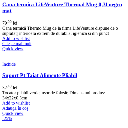
Cana termica LifeVenture Thermal Mug 0,3l negru
mat
.00
79
lei
Cana termică Thermo Mug de la firma LifeVenture dispune de o
suprafaț[ interioară extrem de durabilă, igienică și din punct
Add to wishlist
Citește mai mult
Quick view
Inchide
Suport Pt Taiat Alimente Pliabil
.40
32
lei
Tocator pliabil verde, usor de folosit; Dimensiuni produs:
34x22x0,3cm
Add to wishlist
Adaugă în coș
Quick view
-25%