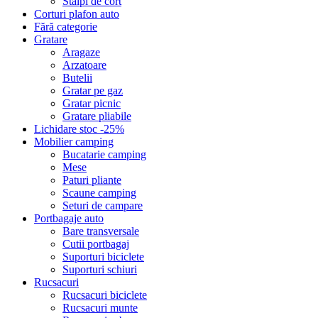
Stalpi de cort
Corturi plafon auto
Fără categorie
Gratare
Aragaze
Arzatoare
Butelii
Gratar pe gaz
Gratar picnic
Gratare pliabile
Lichidare stoc -25%
Mobilier camping
Bucatarie camping
Mese
Paturi pliante
Scaune camping
Seturi de campare
Portbagaje auto
Bare transversale
Cutii portbagaj
Suporturi biciclete
Suporturi schiuri
Rucsacuri
Rucsacuri biciclete
Rucsacuri munte