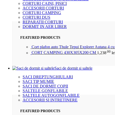
CORTURI CAINI, PISICI
ACCESORII CORTURI
CORTURI CAMPING
CORTURI DUS
REPARATII CORTURI
DORMIT IN AER LIBER
FEATURED PRODUCTS
Cort plafon auto Thule Tepui Explorer Autana 4 c
.00
CORT CAMPING 430X305X200 CM
1,238
le
Saci de dormit si saltele
SACI DREPTUNGHIULARI
SACI TIP MUMIE
SACI DE DORMIT COPII
SALTELE GONFLABILE
SALTELE AUTOGONFLABILE
ACCESORII SI INTRETINERE
FEATURED PRODUCTS