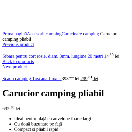
Click to enlarge
Prima pagină
Accesorii camping
Carucioare camping
Carucior
camping pliabil
Previous product
.80
Sfoara pentru cort rosie, diam. 3mm, lungime 20 metri
14
lei
Back to products
Next product
.20
.81
Scaun camping Toscana Luxus
398
lei
299
lei
Carucior camping pliabil
.30
692
lei
Ideal pentru plajă cu anvelope foarte largi
Cu două buzunare pe față
Compact și pliabil rapid