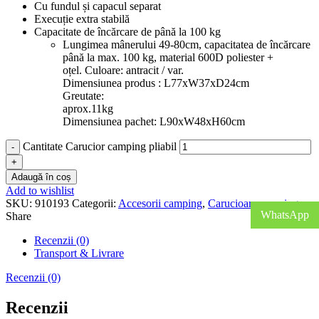
Cu fundul și capacul separat
Execuție extra stabilă
Capacitate de încărcare de până la 100 kg
Lungimea mânerului 49-80cm, capacitatea de încărcare
până la max. 100 kg, material 600D poliester +
oțel. Culoare: antracit / var.
Dimensiunea produs : L77xW37xD24cm
Greutate:
aprox.11kg
Dimensiunea pachet: L90xW48xH60cm
Cantitate Carucior camping pliabil
Adaugă în coș
Add to wishlist
SKU:
910193
Categorii:
Accesorii camping
,
Carucioare camping
WhatsApp
Share
Recenzii (0)
Transport & Livrare
Recenzii (0)
Recenzii