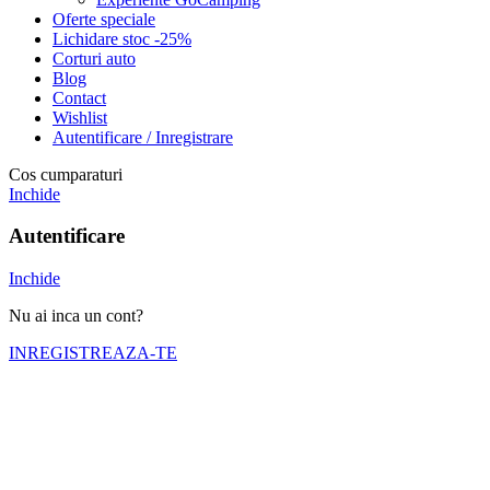
Oferte speciale
Lichidare stoc -25%
Corturi auto
Blog
Contact
Wishlist
Autentificare / Inregistrare
Cos cumparaturi
Inchide
Autentificare
Inchide
Nu ai inca un cont?
INREGISTREAZA-TE
Numele tău (obligatoriu)