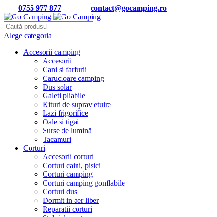
Tel:
0755 977 877
| Email:
contact@gocamping.ro
Alege categoria
Accesorii camping
Accesorii
Cani si farfurii
Carucioare camping
Dus solar
Galeti pliabile
Kituri de supravietuire
Lazi frigorifice
Oale si tigai
Surse de lumină
Tacamuri
Corturi
Accesorii corturi
Corturi caini, pisici
Corturi camping
Corturi camping gonflabile
Corturi dus
Dormit in aer liber
Reparatii corturi