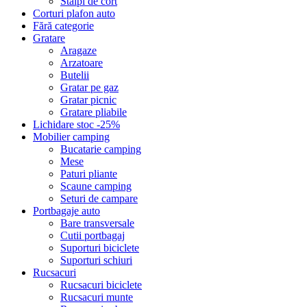
Stalpi de cort
Corturi plafon auto
Fără categorie
Gratare
Aragaze
Arzatoare
Butelii
Gratar pe gaz
Gratar picnic
Gratare pliabile
Lichidare stoc -25%
Mobilier camping
Bucatarie camping
Mese
Paturi pliante
Scaune camping
Seturi de campare
Portbagaje auto
Bare transversale
Cutii portbagaj
Suporturi biciclete
Suporturi schiuri
Rucsacuri
Rucsacuri biciclete
Rucsacuri munte