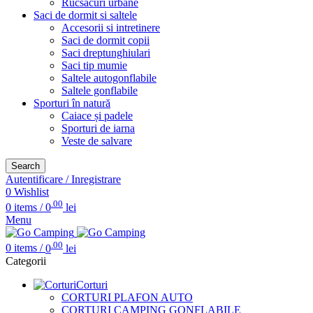
Rucsacuri urbane
Saci de dormit si saltele
Accesorii si intretinere
Saci de dormit copii
Saci dreptunghiulari
Saci tip mumie
Saltele autogonflabile
Saltele gonflabile
Sporturi în natură
Caiace și padele
Sporturi de iarna
Veste de salvare
Search
Autentificare / Inregistrare
0
Wishlist
.00
0
items
/
0
lei
Menu
.00
0
items
/
0
lei
Categorii
Corturi
CORTURI PLAFON AUTO
CORTURI CAMPING GONFLABILE