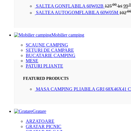
.00
.
SALTEA GONFLABILA 60W02B
125
lei
99
.0
SALTEA AUTOGOMFLABILA 60W05M
102
Mobilier camping
SCAUNE CAMPING
SETURI DE CAMPARE
BUCATARIE CAMPING
MESE
PATURI PLIANTE
FEATURED PRODUCTS
MASA CAMPING PLIABILA GRI 68X46X41 
Gratare
ARZATOARE
GRATAR PICNIC