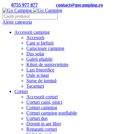
Tel:
0755 977 877
| Email:
contact@gocamping.ro
Alege categoria
Accesorii camping
Accesorii
Cani si farfurii
Carucioare camping
Dus solar
Galeti pliabile
Kituri de supravietuire
Lazi frigorifice
Oale si tigai
Surse de lumină
Tacamuri
Corturi
Accesorii corturi
Corturi caini, pisici
Corturi camping
Corturi camping gonflabile
Corturi dus
Dormit in aer liber
Reparatii corturi