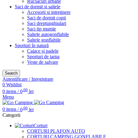
Rucsacuri urbane
Saci de dormit si saltele
Accesorii si intretinere
Saci de dormit copii
Saci dreptunghiulari
Saci tip mumie
Saltele autogonflabile
Saltele gonflabile
Sporturi în natură
Caiace și padele
Sporturi de iarna
Veste de salvare
Search
Autentificare / Inregistrare
0
Wishlist
.00
0
items
/
0
lei
Menu
.00
0
items
/
0
lei
Categorii
Corturi
CORTURI PLAFON AUTO
CORTURI CAMPING GONFLABILE