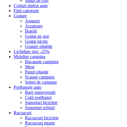
Stalpi de cort
Corturi plafon auto
Fără categorie
Gratare
Aragaze
Arzatoare
Butelii
Gratar pe gaz
Gratar picnic
Gratare pliabile
Lichidare stoc -25%
Mobilier camping
Bucatarie camping
Mese
Paturi pliante
Scaune camping
Seturi de campare
Portbagaje auto
Bare transversale
Cutii portbagaj
Suporturi biciclete
Suporturi schiuri
Rucsacuri
Rucsacuri biciclete
Rucsacuri munte