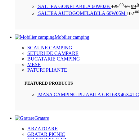
.00
.
SALTEA GONFLABILA 60W02B
125
lei
99
.0
SALTEA AUTOGOMFLABILA 60W05M
102
Mobilier camping
SCAUNE CAMPING
SETURI DE CAMPARE
BUCATARIE CAMPING
MESE
PATURI PLIANTE
FEATURED PRODUCTS
MASA CAMPING PLIABILA GRI 68X46X41 
Gratare
ARZATOARE
GRATAR PICNIC