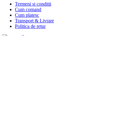
Termeni si conditii
Cum comand
Cum platesc
Transport & Livrare
Politica de retur
Link-uri utile
Politica de confidentialitate
Politica de utilizare cookie
ANPC
ANPC-SAL
SOL
2020 Go Camping Toate drepturile rezervate.
Search
Menu
Categories
Corturi