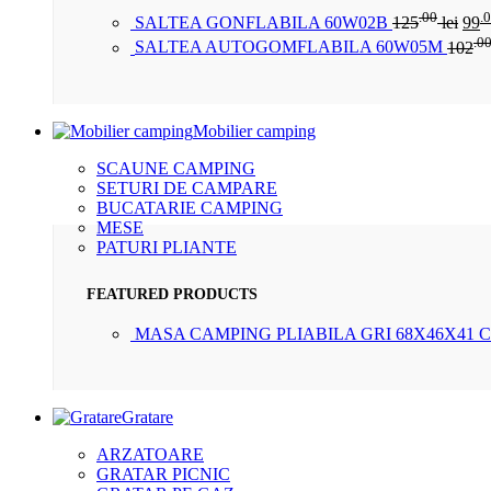
.00
.
SALTEA GONFLABILA 60W02B
125
lei
99
.0
SALTEA AUTOGOMFLABILA 60W05M
102
Mobilier camping
SCAUNE CAMPING
SETURI DE CAMPARE
BUCATARIE CAMPING
MESE
PATURI PLIANTE
FEATURED PRODUCTS
MASA CAMPING PLIABILA GRI 68X46X41 
Gratare
ARZATOARE
GRATAR PICNIC