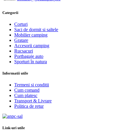
Categorii
Corturi
Saci de dormit si saltele
Mobilier camping
Gratare
Accesorii camping
Rucsacuri
Portbagaje auto
Sporturi în natura
Informatii utile
Termeni si conditii
Cum comand
Cum platesc
Transport & Livrare
Politica de retur
Link-uri utile