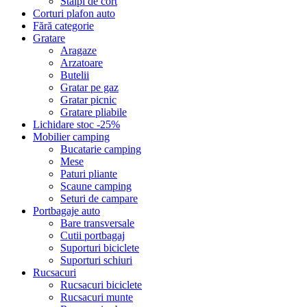
Stalpi de cort
Corturi plafon auto
Fără categorie
Gratare
Aragaze
Arzatoare
Butelii
Gratar pe gaz
Gratar picnic
Gratare pliabile
Lichidare stoc -25%
Mobilier camping
Bucatarie camping
Mese
Paturi pliante
Scaune camping
Seturi de campare
Portbagaje auto
Bare transversale
Cutii portbagaj
Suporturi biciclete
Suporturi schiuri
Rucsacuri
Rucsacuri biciclete
Rucsacuri munte