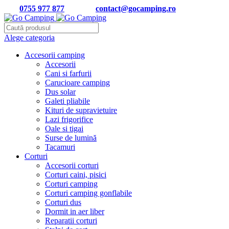
Tel:
0755 977 877
| Email:
contact@gocamping.ro
Alege categoria
Accesorii camping
Accesorii
Cani si farfurii
Carucioare camping
Dus solar
Galeti pliabile
Kituri de supravietuire
Lazi frigorifice
Oale si tigai
Surse de lumină
Tacamuri
Corturi
Accesorii corturi
Corturi caini, pisici
Corturi camping
Corturi camping gonflabile
Corturi dus
Dormit in aer liber
Reparatii corturi