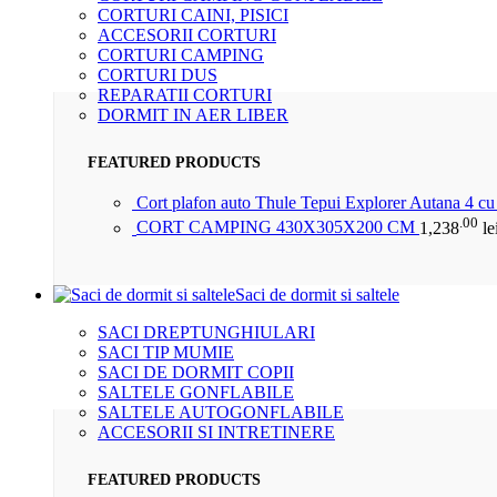
CORTURI CAINI, PISICI
ACCESORII CORTURI
CORTURI CAMPING
CORTURI DUS
REPARATII CORTURI
DORMIT IN AER LIBER
FEATURED PRODUCTS
Cort plafon auto Thule Tepui Explorer Autana 4 c
.00
CORT CAMPING 430X305X200 CM
1,238
le
Saci de dormit si saltele
SACI DREPTUNGHIULARI
SACI TIP MUMIE
SACI DE DORMIT COPII
SALTELE GONFLABILE
SALTELE AUTOGONFLABILE
ACCESORII SI INTRETINERE
FEATURED PRODUCTS