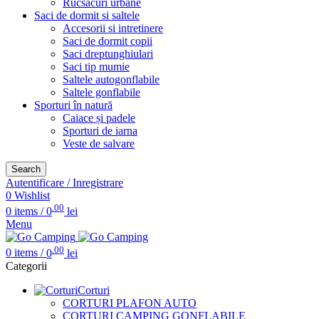
Rucsacuri urbane
Saci de dormit si saltele
Accesorii si intretinere
Saci de dormit copii
Saci dreptunghiulari
Saci tip mumie
Saltele autogonflabile
Saltele gonflabile
Sporturi în natură
Caiace și padele
Sporturi de iarna
Veste de salvare
Search
Autentificare / Inregistrare
0
Wishlist
.00
0
items
/
0
lei
Menu
.00
0
items
/
0
lei
Categorii
Corturi
CORTURI PLAFON AUTO
CORTURI CAMPING GONFLABILE