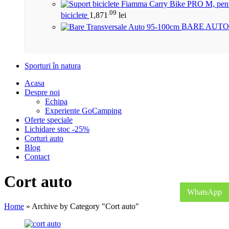
.09
biciclete
1,871
lei
BARE AUTO
Sporturi în natura
Acasa
Despre noi
Echipa
Experiente GoCamping
Oferte speciale
Lichidare stoc -25%
Corturi auto
Blog
Contact
Cort auto
WhatsApp
Home
»
Archive by Category "Cort auto"