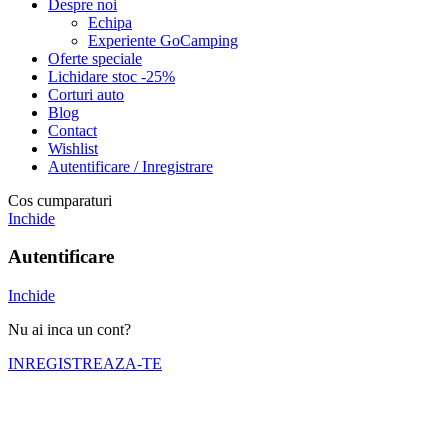
Despre noi
Echipa
Experiente GoCamping
Oferte speciale
Lichidare stoc -25%
Corturi auto
Blog
Contact
Wishlist
Autentificare / Inregistrare
Cos cumparaturi
Inchide
Autentificare
Inchide
Nu ai inca un cont?
INREGISTREAZA-TE
Numele tău (obligatoriu)