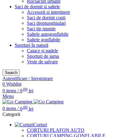
Rucsacuri urbane
Saci de dormit si saltele
Accesorii si intretinere
Saci de dormit copii
Saci dreptunghiulari
Saci tip mumie
Saltele autogonflabile
Saltele gonflabile
Sporturi în natură
Caiace și padele
Sporturi de iarna
Veste de salvare
Search
Autentificare / Inregistrare
0
Wishlist
.00
0
items
/
0
lei
Menu
.00
0
items
/
0
lei
Categorii
Corturi
CORTURI PLAFON AUTO
CORTURI CAMPING GONFLABILE