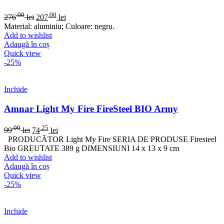
.00
.00
276
lei
207
lei
Material: aluminiu; Culoare: negru.
Add to wishlist
Adaugă în coș
Quick view
-25%
Inchide
Amnar Light My Fire FireSteel BIO Army
.00
.25
99
lei
74
lei
PRODUCĂTOR Light My Fire SERIA DE PRODUSE Firesteel
Bio GREUTATE 389 g DIMENSIUNI 14 x 13 x 9 cm
Add to wishlist
Adaugă în coș
Quick view
-25%
Inchide