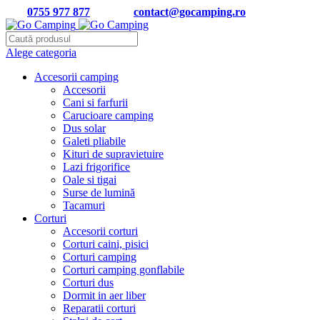
Tel:
0755 977 877
| Email:
contact@gocamping.ro
Alege categoria
Accesorii camping
Accesorii
Cani si farfurii
Carucioare camping
Dus solar
Galeti pliabile
Kituri de supravietuire
Lazi frigorifice
Oale si tigai
Surse de lumină
Tacamuri
Corturi
Accesorii corturi
Corturi caini, pisici
Corturi camping
Corturi camping gonflabile
Corturi dus
Dormit in aer liber
Reparatii corturi