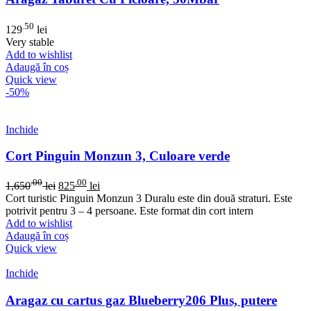
.50
129
lei
Very stable
Add to wishlist
Adaugă în coș
Quick view
-50%
Inchide
Cort Pinguin Monzun 3, Culoare verde
.00
.00
1,650
lei
825
lei
Cort turistic Pinguin Monzun 3 Duralu este din două straturi. Este
potrivit pentru 3 – 4 persoane. Este format din cort intern
Add to wishlist
Adaugă în coș
Quick view
Inchide
Aragaz cu cartus gaz Blueberry206 Plus, putere