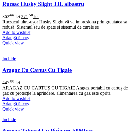
Rucsac Husky Slight 33L albastru
.00
.50
362
lei
271
lei
Rucsacul ultra-ușor Husky Slight vă va impresiona prin greutatea sa
redusă. Sistemul său de spate și sistemul de curele se
Add to wishlist
Adaugă în coș
Quick view
Inchide
Aragaz Cu Cartus Cu Tigaie
.80
447
lei
ARAGAZ CU CARTUȘ CU TIGAIE Aragaz portabil cu cartuș de
gaz cu protecție la aprindere, alimentarea cu gaz este oprită
Add to wishlist
Adaugă în coș
Quick view
Inchide
Aragaz Taburet Cu Picioare, 50Mbar