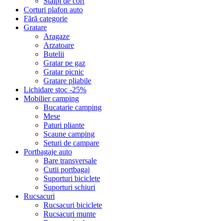
Stalpi de cort
Corturi plafon auto
Fără categorie
Gratare
Aragaze
Arzatoare
Butelii
Gratar pe gaz
Gratar picnic
Gratare pliabile
Lichidare stoc -25%
Mobilier camping
Bucatarie camping
Mese
Paturi pliante
Scaune camping
Seturi de campare
Portbagaje auto
Bare transversale
Cutii portbagaj
Suporturi biciclete
Suporturi schiuri
Rucsacuri
Rucsacuri biciclete
Rucsacuri munte