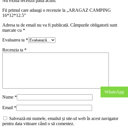
Nu există recenzii până acum.
Fii primul care adaugi o recenzie la „ARAGAZ CAMPING
16*12*12.5”
Adresa ta de email nu va fi publicată.
Câmpurile obligatorii sunt
marcate cu
*
Evaluarea ta
*
Recenzia ta
*
WhatsApp
Nume
*
Email
*
Salvează-mi numele, emailul și site-ul web în acest navigator
pentru data viitoare când o să comentez.