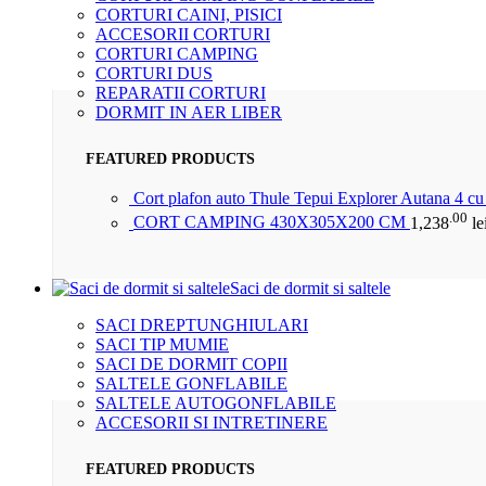
CORTURI CAINI, PISICI
ACCESORII CORTURI
CORTURI CAMPING
CORTURI DUS
REPARATII CORTURI
DORMIT IN AER LIBER
FEATURED PRODUCTS
Cort plafon auto Thule Tepui Explorer Autana 4 c
.00
CORT CAMPING 430X305X200 CM
1,238
le
Saci de dormit si saltele
SACI DREPTUNGHIULARI
SACI TIP MUMIE
SACI DE DORMIT COPII
SALTELE GONFLABILE
SALTELE AUTOGONFLABILE
ACCESORII SI INTRETINERE
FEATURED PRODUCTS