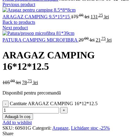
Previous product
.00
.25
ARAGAZ CAMPING 9.5*15*15
175
lei
131
lei
Back to products
Next product
.00
.75
PATURA CAMPING MICROFIBRA
29
lei
21
lei
ARAGAZ CAMPING
16*12*12.5
.00
.75
105
lei
78
lei
Disponibil pentru precomandă
Cantitate ARAGAZ CAMPING 16*12*12.5
Adaugă în coș
Add to wishlist
SKU:
60S01G
Categorii:
Aragaze
,
Lichidare stoc -25%
Share