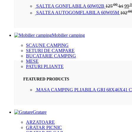
.00
.
SALTEA GONFLABILA 60W02B
125
lei
99
.0
SALTEA AUTOGOMFLABILA 60W05M
102
Mobilier camping
SCAUNE CAMPING
SETURI DE CAMPARE
BUCATARIE CAMPING
MESE
PATURI PLIANTE
FEATURED PRODUCTS
MASA CAMPING PLIABILA GRI 68X46X41 
Gratare
ARZATOARE
GRATAR PICNIC