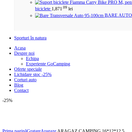
.09
biciclete
1,871
lei
BARE AUTO
Sporturi în natura
Acasa
Despre noi
Echipa
Experiente GoCamping
Oferte speciale
Lichidare stoc -25%
Corturi auto
Blog
Contact
-25%
Click to enlarge
Prima pagină
Gratare
Aragaze
ARAGAZ CAMPING 16*12*12.5