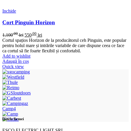
Inchide
Cort Pinguin Horizon
.00
.00
1,100
lei
550
lei
Cortul spațios Horizon de la producătorul ceh Pinguin, este popular
pentru holul mare și intrările variabile de care dispune ceea ce face
ca cortul să fie foarte flexibil și confortabil.
Add to wishlist
Adaugă în coș
Quick view
Camp4
Datele firmei
ESCO ELECTRIC LIGHT SRL,