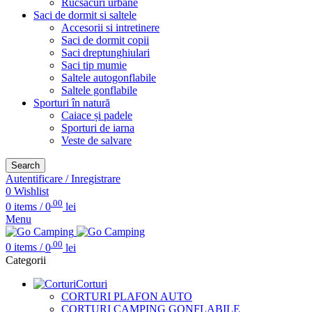
Rucsacuri urbane
Saci de dormit si saltele
Accesorii si intretinere
Saci de dormit copii
Saci dreptunghiulari
Saci tip mumie
Saltele autogonflabile
Saltele gonflabile
Sporturi în natură
Caiace și padele
Sporturi de iarna
Veste de salvare
Search
Autentificare / Inregistrare
0
Wishlist
.00
0
items
/
0
lei
Menu
.00
0
items
/
0
lei
Categorii
Corturi
CORTURI PLAFON AUTO
CORTURI CAMPING GONFLABILE