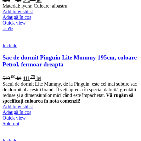
320
lei
240
lei
Material: lycra; Culoare: albastru.
Add to wishlist
Adaugă în coș
Quick view
-25%
Inchide
Sac de dormit Pinguin Lite Mummy 195cm, culoare
Petrol, fermoar dreapta
.00
.75
549
lei
411
lei
Sacul de dormit Lite Mummy, de la Pinguin, este cel mai subțire sac
de dormit al acestui brand. Îl veți aprecia în special datorită greutății
reduse și a dimensiunilor mici când este împachetat.
Vă rugăm să
specificați culoarea în nota comenzii!
Add to wishlist
Adaugă în coș
Quick view
Sold out
Inchide