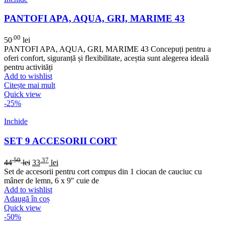
PANTOFI APA, AQUA, GRI, MARIME 43
.00
50
lei
PANTOFI APA, AQUA, GRI, MARIME 43 Concepuți pentru a
oferi confort, siguranță și flexibilitate, aceștia sunt alegerea ideală
pentru activități
Add to wishlist
Citește mai mult
Quick view
-25%
Inchide
SET 9 ACCESORII CORT
.50
.37
44
lei
33
lei
Set de accesorii pentru cort compus din 1 ciocan de cauciuc cu
mâner de lemn, 6 x 9″ cuie de
Add to wishlist
Adaugă în coș
Quick view
-50%