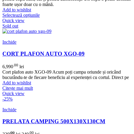
foarte ușor doar cu o mână.
Add to wishlist
Selectează opțiunile
Quick view
Sold out
Inchide
CORT PLAFON AUTO XGO-09
.00
6,990
lei
Cort plafon auto XGO-09 Acum poți campa oriunde și oricând
bucurându-te de fiecare beneficiu al experienței cu cortul. Direct pe
Add to wishlist
Citește mai mult
Quick view
-25%
Inchide
PRELATA CAMPING 500X130X130CM
.00
.00