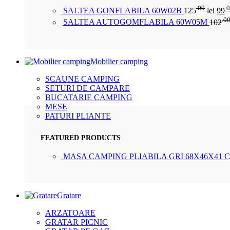
.00
.
SALTEA GONFLABILA 60W02B
125
lei
99
.0
SALTEA AUTOGOMFLABILA 60W05M
102
Mobilier camping
SCAUNE CAMPING
SETURI DE CAMPARE
BUCATARIE CAMPING
MESE
PATURI PLIANTE
FEATURED PRODUCTS
MASA CAMPING PLIABILA GRI 68X46X41 
Gratare
ARZATOARE
GRATAR PICNIC