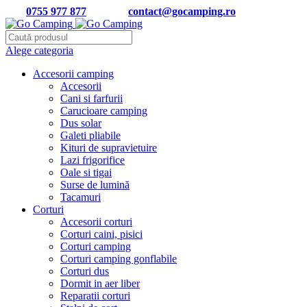
Tel:
0755 977 877
| Email:
contact@gocamping.ro
Alege categoria
Accesorii camping
Accesorii
Cani si farfurii
Carucioare camping
Dus solar
Galeti pliabile
Kituri de supravietuire
Lazi frigorifice
Oale si tigai
Surse de lumină
Tacamuri
Corturi
Accesorii corturi
Corturi caini, pisici
Corturi camping
Corturi camping gonflabile
Corturi dus
Dormit in aer liber
Reparatii corturi