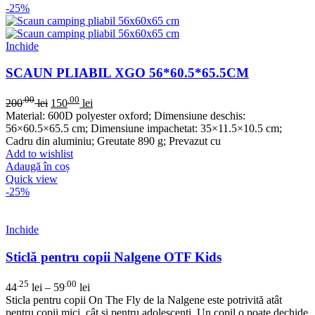
-25%
Inchide
SCAUN PLIABIL XGO 56*60.5*65.5CM
.00
.00
200
lei
150
lei
Material: 600D polyester oxford; Dimensiune deschis:
56×60.5×65.5 cm; Dimensiune impachetat: 35×11.5×10.5 cm;
Cadru din aluminiu; Greutate 890 g; Prevazut cu
Add to wishlist
Adaugă în coș
Quick view
-25%
Inchide
Sticlă pentru copii Nalgene OTF Kids
.25
.00
44
lei
–
59
lei
Sticla pentru copii On The Fly de la Nalgene este potrivită atât
pentru copii mici, cât și pentru adolescenți. Un copil o poate dechide