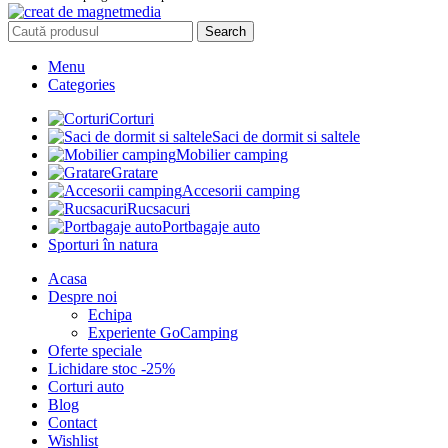
Search
Menu
Categories
Corturi
Saci de dormit si saltele
Mobilier camping
Gratare
Accesorii camping
Rucsacuri
Portbagaje auto
Sporturi în natura
Acasa
Despre noi
Echipa
Experiente GoCamping
Oferte speciale
Lichidare stoc -25%
Corturi auto
Blog
Contact
Wishlist