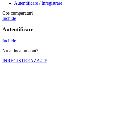
Autentificare / Inregistrare
Cos cumparaturi
Inchide
Autentificare
Inchide
Nu ai inca un cont?
INREGISTREAZA-TE
Numele tău (obligatoriu)
Emailul tău (obligatoriu)
Telefon (obligatoriu)