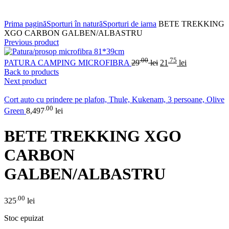
Click to enlarge
Prima pagină
Sporturi în natură
Sporturi de iarna
BETE TREKKING
XGO CARBON GALBEN/ALBASTRU
Previous product
.00
.75
PATURA CAMPING MICROFIBRA
29
lei
21
lei
Back to products
Next product
Cort auto cu prindere pe plafon, Thule, Kukenam, 3 persoane, Olive
.00
Green
8,497
lei
BETE TREKKING XGO
CARBON
GALBEN/ALBASTRU
.00
325
lei
Stoc epuizat