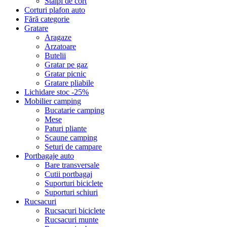
Stalpi de cort
Corturi plafon auto
Fără categorie
Gratare
Aragaze
Arzatoare
Butelii
Gratar pe gaz
Gratar picnic
Gratare pliabile
Lichidare stoc -25%
Mobilier camping
Bucatarie camping
Mese
Paturi pliante
Scaune camping
Seturi de campare
Portbagaje auto
Bare transversale
Cutii portbagaj
Suporturi biciclete
Suporturi schiuri
Rucsacuri
Rucsacuri biciclete
Rucsacuri munte