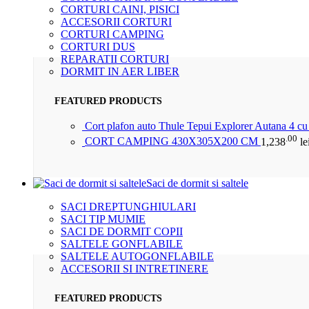
CORTURI CAINI, PISICI
ACCESORII CORTURI
CORTURI CAMPING
CORTURI DUS
REPARATII CORTURI
DORMIT IN AER LIBER
FEATURED PRODUCTS
Cort plafon auto Thule Tepui Explorer Autana 4 c
.00
CORT CAMPING 430X305X200 CM
1,238
le
Saci de dormit si saltele
SACI DREPTUNGHIULARI
SACI TIP MUMIE
SACI DE DORMIT COPII
SALTELE GONFLABILE
SALTELE AUTOGONFLABILE
ACCESORII SI INTRETINERE
FEATURED PRODUCTS