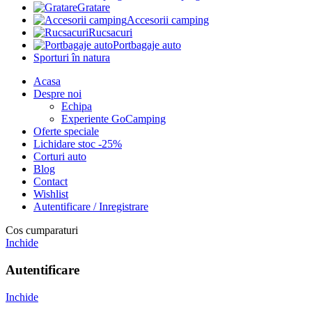
Gratare
Accesorii camping
Rucsacuri
Portbagaje auto
Sporturi în natura
Acasa
Despre noi
Echipa
Experiente GoCamping
Oferte speciale
Lichidare stoc -25%
Corturi auto
Blog
Contact
Wishlist
Autentificare / Inregistrare
Cos cumparaturi
Inchide
Autentificare
Inchide