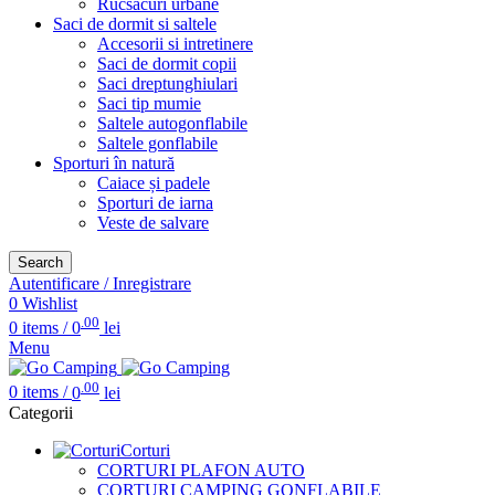
Rucsacuri urbane
Saci de dormit si saltele
Accesorii si intretinere
Saci de dormit copii
Saci dreptunghiulari
Saci tip mumie
Saltele autogonflabile
Saltele gonflabile
Sporturi în natură
Caiace și padele
Sporturi de iarna
Veste de salvare
Search
Autentificare / Inregistrare
0
Wishlist
.00
0
items
/
0
lei
Menu
.00
0
items
/
0
lei
Categorii
Corturi
CORTURI PLAFON AUTO
CORTURI CAMPING GONFLABILE