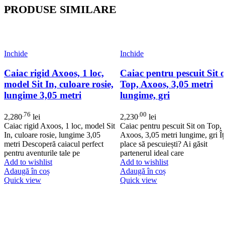
PRODUSE SIMILARE
Inchide
Inchide
Caiac rigid Axoos, 1 loc,
Caiac pentru pescuit Sit 
model Sit In, culoare rosie,
Top, Axoos, 3,05 metri
lungime 3,05 metri
lungime, gri
.76
.00
2,280
lei
2,230
lei
Caiac rigid Axoos, 1 loc, model Sit
Caiac pentru pescuit Sit on Top,
In, culoare rosie, lungime 3,05
Axoos, 3,05 metri lungime, gri Îț
metri Descoperă caiacul perfect
place să pescuiești? Ai găsit
pentru aventurile tale pe
partenerul ideal care
Add to wishlist
Add to wishlist
Adaugă în coș
Adaugă în coș
Quick view
Quick view