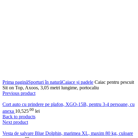
Click to enlarge
Prima pagină
Sporturi în natură
Caiace și padele
Caiac pentru pescuit
Sit on Top, Axoos, 3,05 metri lungime, portocaliu
Previous product
Cort auto cu prindere pe plafon, XGO-15B, pentru 3-4 persoane, cu
.00
anexa
10,525
lei
Back to products
Next product
Vesta de salvare Blue Dolphin, marimea XL, maxim 80 kg, culoare