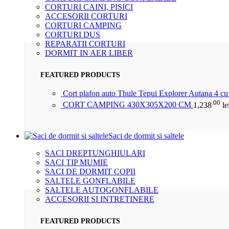
CORTURI CAINI, PISICI
ACCESORII CORTURI
CORTURI CAMPING
CORTURI DUS
REPARATII CORTURI
DORMIT IN AER LIBER
FEATURED PRODUCTS
Cort plafon auto Thule Tepui Explorer Autana 4 c
.00
CORT CAMPING 430X305X200 CM
1,238
le
Saci de dormit si saltele
SACI DREPTUNGHIULARI
SACI TIP MUMIE
SACI DE DORMIT COPII
SALTELE GONFLABILE
SALTELE AUTOGONFLABILE
ACCESORII SI INTRETINERE
FEATURED PRODUCTS