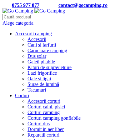
Tel:
0755 977 877
| Email:
contact@gocamping.ro
Alege categoria
Accesorii camping
Accesorii
Cani si farfurii
Carucioare camping
Dus solar
Galeti pliabile
Kituri de supravietuire
Lazi frigorifice
Oale si tigai
Surse de lumină
Tacamuri
Corturi
Accesorii corturi
Corturi caini, pisici
Corturi camping
Corturi camping gonflabile
Corturi dus
Dormit in aer liber
Reparatii corturi