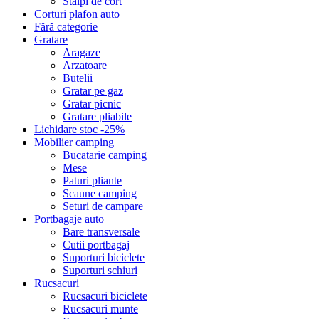
Stalpi de cort
Corturi plafon auto
Fără categorie
Gratare
Aragaze
Arzatoare
Butelii
Gratar pe gaz
Gratar picnic
Gratare pliabile
Lichidare stoc -25%
Mobilier camping
Bucatarie camping
Mese
Paturi pliante
Scaune camping
Seturi de campare
Portbagaje auto
Bare transversale
Cutii portbagaj
Suporturi biciclete
Suporturi schiuri
Rucsacuri
Rucsacuri biciclete
Rucsacuri munte