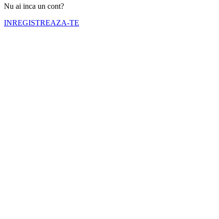
Nu ai inca un cont?
INREGISTREAZA-TE
Numele tău (obligatoriu)
Emailul tău (obligatoriu)
Telefon (obligatoriu)
Selectati cortul pe care doriti sa il inchiriati
Nr. zile inchiriere (obligatoriu)
Inchiriere de la (obligatoriu)