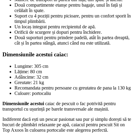
Două compartimente etanșe pentru bagaje, unul în față și
celălalt în spate.
Suport cu 4 poziții pentru picioare, pentru un confort sporit în
timpul plimbării.
Un locaș integrat pentru recipientul de apă.
Orificii de scurgere și dopuri pentru închidere.
Două suporturi pentru prindere padelă, atât în partea dreaptă,
cât și în partea stângă, atunci când nu este utilizată.
Dimensiunile acestui caiac:
Lungime: 305 cm
Lățime: 80 cm
Adâncime: 32 cm
Greutate: 21 kg
Recomandata pentru persoane cu greutatea de pana la 130 kg
Culoare: portocaliu
Dimensiunile acestui
caiac de pescuit o fac potrivită pentru
transportul cu ușurință pe barele transversale ale mașinii.
Indiferent dacă ești un pescar pasionat sau pur și simplu dorești să te
bucuri de plimbări relaxante pe apă, caiacul pentru pescuit Sit on
Top Axoos în culoarea portocalie este alegerea perfectă.