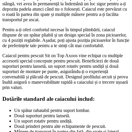
stângă, vei avea în permanență la îndemână un loc sigur pentru a-ți
depozita padela atunci când nu o folosești. Caiacul este prevăzut cu
o roată în partea din spate și multiple mânere pentru a-ți facilita
transportul pe uscat.
Pentru a-ți oferi confortul necesar în timpul plimbării, caiacul
dispune de un spătar pliabil și un design special în zona picioarelor,
cu 4 poziții reglabile. Așadar, poți ajusta poziția picioarelor în funcție
de preferințele tale pentru a te simți cât mai confortabil.
Caiacul pentru pescuit Sit on Top Axoos vine echipat cu multiple
accesorii special concepute pentru pescuit. Beneficiezi de două
suporturi pentru lansetă, un suport rotativ pentru undiță și două
suporturi de montare pe punte, asigurându-ți o experiență
convenabilă și plăcută de pescuit. Designul profilului arcuit și prova
înaltă asigură o manevrabilitate rapidă a caiacului și o trecere ușoară
prin valuri.
Dotările standard ale caiacului includ:
Un spătar rabatabil pentru suport lombar.
Două suporturi pentru lansetă.
Un suport rotativ pentru undiță.
Două prinderi pentru alte echipamente de pescuit.
Mânere de transport în partea din față, din spate și lateral.