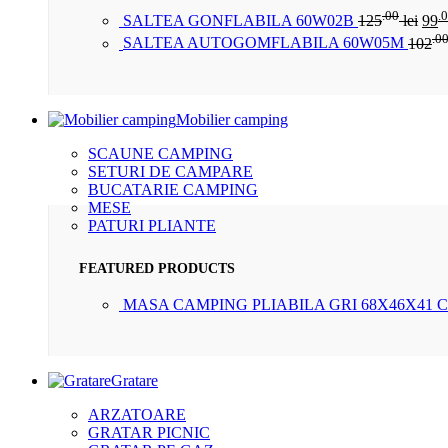
.00
.
SALTEA GONFLABILA 60W02B
125
lei
99
.0
SALTEA AUTOGOMFLABILA 60W05M
102
Mobilier camping
SCAUNE CAMPING
SETURI DE CAMPARE
BUCATARIE CAMPING
MESE
PATURI PLIANTE
FEATURED PRODUCTS
MASA CAMPING PLIABILA GRI 68X46X41 
Gratare
ARZATOARE
GRATAR PICNIC