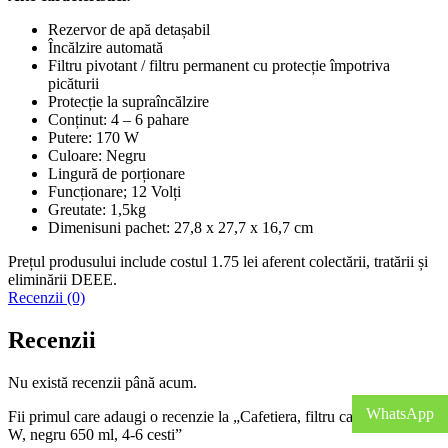
Rezervor de apă detașabil
Încălzire automată
Filtru pivotant / filtru permanent cu protecție împotriva
picăturii
Protecție la supraîncălzire
Conținut: 4 – 6 pahare
Putere: 170 W
Culoare: Negru
Lingură de porționare
Funcționare; 12 Volți
Greutate: 1,5kg
Dimenisuni pachet: ‎27,8 x 27,7 x 16,7 cm
Prețul produsului include costul 1.75 lei aferent colectării, tratării și
eliminării DEEE.
Recenzii (0)
Recenzii
Nu există recenzii până acum.
WhatsApp
Fii primul care adaugi o recenzie la „Cafetiera, filtru cafea 12V, 170
W, negru 650 ml, 4-6 cesti”