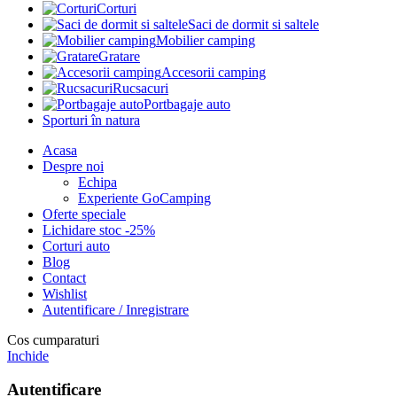
Corturi
Saci de dormit si saltele
Mobilier camping
Gratare
Accesorii camping
Rucsacuri
Portbagaje auto
Sporturi în natura
Acasa
Despre noi
Echipa
Experiente GoCamping
Oferte speciale
Lichidare stoc -25%
Corturi auto
Blog
Contact
Wishlist
Autentificare / Inregistrare
Cos cumparaturi
Inchide
Autentificare