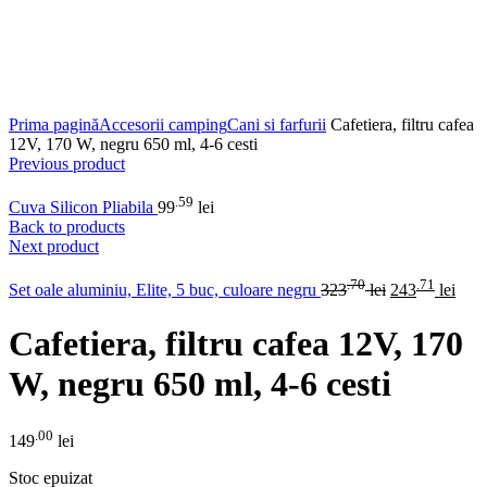
Click to enlarge
Prima pagină
Accesorii camping
Cani si farfurii
Cafetiera, filtru cafea
12V, 170 W, negru 650 ml, 4-6 cesti
Previous product
.59
Cuva Silicon Pliabila
99
lei
Back to products
Next product
.70
.71
Set oale aluminiu, Elite, 5 buc, culoare negru
323
lei
243
lei
Cafetiera, filtru cafea 12V, 170
W, negru 650 ml, 4-6 cesti
.00
149
lei
Stoc epuizat