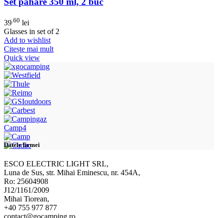
Set pahare 350 ml, 2 buc
.60
39
lei
Glasses in set of 2
Add to wishlist
Citește mai mult
Quick view
Camp4
Datele firmei
ESCO ELECTRIC LIGHT SRL,
Luna de Sus, str. Mihai Eminescu, nr. 454A,
Ro: 25604908
J12/1161/2009
Mihai Tiorean,
+40 755 977 877
contact@gocamping.ro