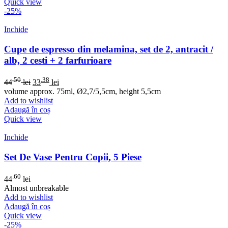
Quick view
-25%
Inchide
Cupe de espresso din melamina, set de 2, antracit /
alb, 2 cesti + 2 farfurioare
.50
.38
44
lei
33
lei
volume approx. 75ml, Ø2,7/5,5cm, height 5,5cm
Add to wishlist
Adaugă în coș
Quick view
Inchide
Set De Vase Pentru Copii, 5 Piese
.60
44
lei
Almost unbreakable
Add to wishlist
Adaugă în coș
Quick view
-25%