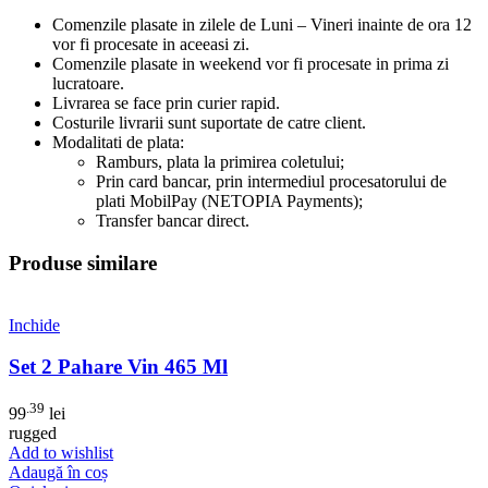
Comenzile plasate in zilele de Luni – Vineri inainte de ora 12
vor fi procesate in aceeasi zi.
Comenzile plasate in weekend vor fi procesate in prima zi
lucratoare.
Livrarea se face prin curier rapid.
Costurile livrarii sunt suportate de catre client.
Modalitati de plata:
Ramburs, plata la primirea coletului;
Prin card bancar, prin intermediul procesatorului de
plati MobilPay (NETOPIA Payments);
Transfer bancar direct.
Produse similare
Inchide
Set 2 Pahare Vin 465 Ml
.39
99
lei
rugged
Add to wishlist
Adaugă în coș