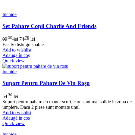
Inchide
Set Pahare Copii Charlie And Friends
.59
.70
99
lei
74
lei
Easily distinguishable
Add to wishlist
Adaugă în coș
Quick view
Inchide
Suport Pentru Pahare De Vin Roșu
.30
54
lei
Suport pentru pahare cu maner scurt, care sunt mai solide in zona de
umplere. Daca 2 piese sunt montate unul
Add to wishlist
Adaugă în coș
Quick view
Inchide