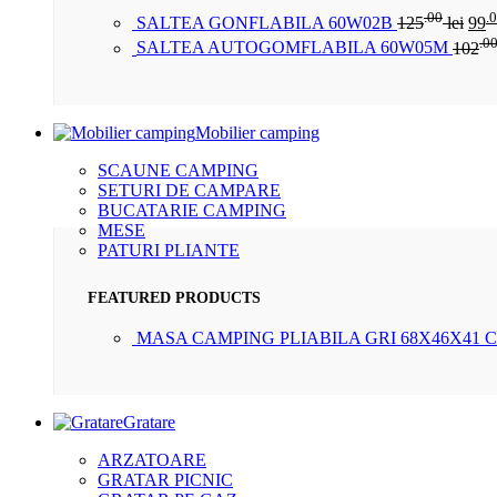
.00
.
SALTEA GONFLABILA 60W02B
125
lei
99
.0
SALTEA AUTOGOMFLABILA 60W05M
102
Mobilier camping
SCAUNE CAMPING
SETURI DE CAMPARE
BUCATARIE CAMPING
MESE
PATURI PLIANTE
FEATURED PRODUCTS
MASA CAMPING PLIABILA GRI 68X46X41 
Gratare
ARZATOARE
GRATAR PICNIC