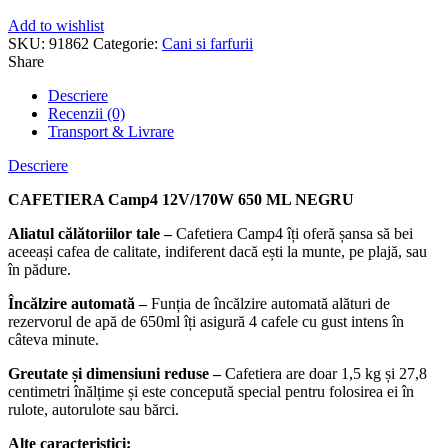
Add to wishlist
SKU:
91862
Categorie:
Cani si farfurii
Share
Descriere
Recenzii (0)
Transport & Livrare
Descriere
CAFETIERA Camp4 12V/170W 650 ML NEGRU
Aliatul călătoriilor tale –
Cafetiera Camp4 îți oferă șansa să bei
aceeași cafea de calitate, indiferent dacă ești la munte, pe plajă, sau
în pădure.
Încălzire automată –
Funția de încălzire automată alături de
rezervorul de apă de 650ml îți asigură 4 cafele cu gust intens în
câteva minute.
Greutate și dimensiuni reduse –
Cafetiera are doar 1,5 kg și 27,8
centimetri înălțime și este concepută special pentru folosirea ei în
rulote, autorulote sau bărci.
Alte caracteristici: