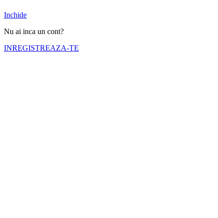
Inchide
Nu ai inca un cont?
INREGISTREAZA-TE
Numele tău (obligatoriu)
Emailul tău (obligatoriu)
Telefon (obligatoriu)
Selectati cortul pe care doriti sa il inchiriati
Nr. zile inchiriere (obligatoriu)