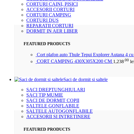
CORTURI CAINI, PISICI
ACCESORII CORTURI
CORTURI CAMPING
CORTURI DUS
REPARATII CORTURI
DORMIT IN AER LIBER
FEATURED PRODUCTS
Cort plafon auto Thule Tepui Explorer Autana 4 c
.00
CORT CAMPING 430X305X200 CM
1,238
le
Saci de dormit si saltele
SACI DREPTUNGHIULARI
SACI TIP MUMIE
SACI DE DORMIT COPII
SALTELE GONFLABILE
SALTELE AUTOGONFLABILE
ACCESORII SI INTRETINERE
FEATURED PRODUCTS