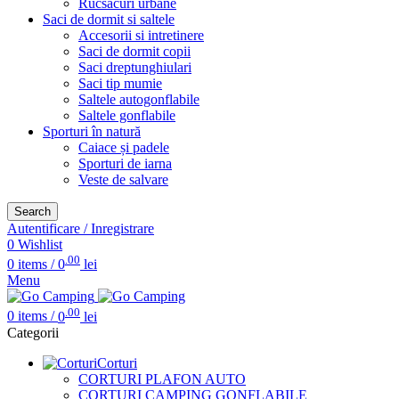
Rucsacuri urbane
Saci de dormit si saltele
Accesorii si intretinere
Saci de dormit copii
Saci dreptunghiulari
Saci tip mumie
Saltele autogonflabile
Saltele gonflabile
Sporturi în natură
Caiace și padele
Sporturi de iarna
Veste de salvare
Search
Autentificare / Inregistrare
0
Wishlist
.00
0
items
/
0
lei
Menu
.00
0
items
/
0
lei
Categorii
Corturi
CORTURI PLAFON AUTO
CORTURI CAMPING GONFLABILE