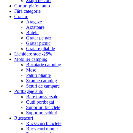
Stalpi de cort
Corturi plafon auto
Fără categorie
Gratare
Aragaze
Arzatoare
Butelii
Gratar pe gaz
Gratar picnic
Gratare pliabile
Lichidare stoc -25%
Mobilier camping
Bucatarie camping
Mese
Paturi pliante
Scaune camping
Seturi de campare
Portbagaje auto
Bare transversale
Cutii portbagaj
Suporturi biciclete
Suporturi schiuri
Rucsacuri
Rucsacuri biciclete
Rucsacuri munte