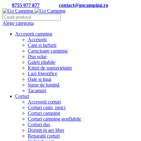
Tel:
0755 977 877
| Email:
contact@gocamping.ro
Alege categoria
Accesorii camping
Accesorii
Cani si farfurii
Carucioare camping
Dus solar
Galeti pliabile
Kituri de supravietuire
Lazi frigorifice
Oale si tigai
Surse de lumină
Tacamuri
Corturi
Accesorii corturi
Corturi caini, pisici
Corturi camping
Corturi camping gonflabile
Corturi dus
Dormit in aer liber
Reparatii corturi