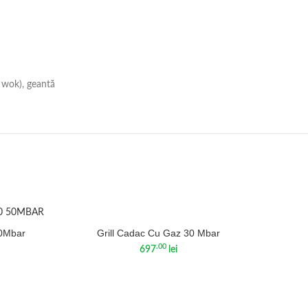
a wok), geantă
-12%
Grill Cadac Cu Gaz 30 Mbar
50Mbar
Gr
.00
697
lei
HOT