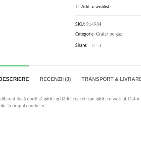
Add to wishlist
SKU:
914984
Categorie:
Gratar pe gaz
Share
DESCRIERE
RECENZII (0)
TRANSPORT & LIVRAR
ferent dacă doriți să gătiți, grătăriți, coaceți sau gătiți cu wok-ul. Datori
lui în timpul conducerii.