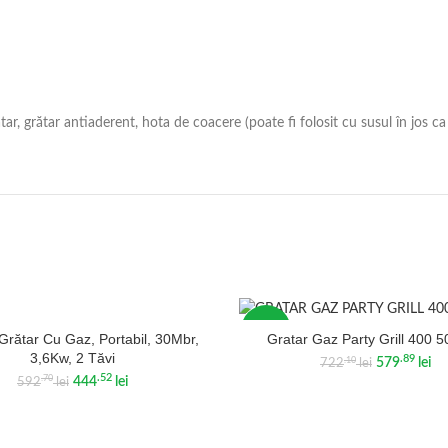
tar, grătar antiaderent, hota de coacere (poate fi folosit cu susul în jos c
-20%
Grătar Cu Gaz, Portabil, 30Mbr,
Gratar Gaz Party Grill 400 
3,6Kw, 2 Tăvi
.89
.10
579
lei
722
lei
.52
.70
444
lei
592
lei