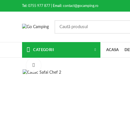
Tel:
0755 977 877
| Email:
contact@gocamping.ro
CATEGORII
ACASA
DE
Click to enlarge