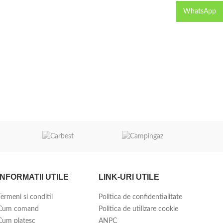
WhatsApp
C
INFORMATII UTILE
LINK-URI UTILE
Termeni si conditii
Politica de confidentialitate
Cum comand
Politica de utilizare cookie
Cum platesc
ANPC