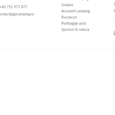
Gratare
:+40 755 977 877
Accesorii camping
ontact@gocamping.ro
Rucsacuri
Portbagaje auto
Sporturi în natura
Telefon (obligatoriu)