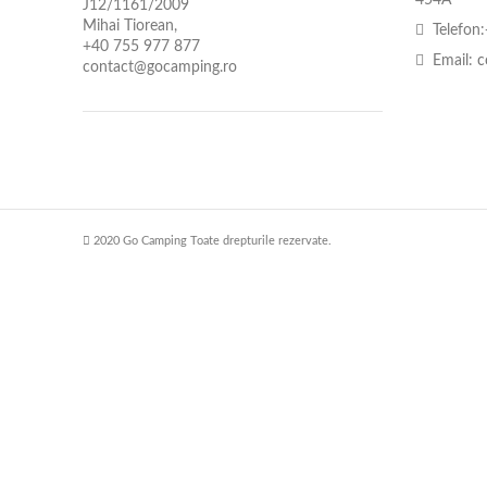
J12/1161/2009
Mihai Tiorean,
Telefon
+40 755 977 877
Email:
c
contact@gocamping.ro
2020 Go Camping Toate drepturile rezervate.
Numele tău (obligatoriu)
Emailul tău (obligatoriu)