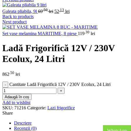
.50
.13
Galeata pliabila, 9l
69
lei
52
lei
Back to products
Next product
.30
Set vase melamina MARITIME, 8 piese
119
lei
Ladă Frigorifică 12V / 230V
Ecolux, 24 Litri
.50
862
lei
Cantitate Ladă Frigorifică 12V / 230V Ecolux, 24 Litri
Adaugă în coș
Add to wishlist
SKU:
71216
Categorie:
Lazi frigorifice
Share
Descriere
Recenzii (0)
WhatsApp