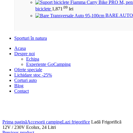
.09
biciclete
1,871
lei
BARE AUTO
Sporturi în natura
Acasa
Despre noi
Echipa
Experiente GoCamping
Oferte speciale
Lichidare stoc -25%
Corturi auto
Blog
Contact
Click to enlarge
Prima pagină
Accesorii camping
Lazi frigorifice
Ladă Frigorifică
12V / 230V Ecolux, 24 Litri
Previous product