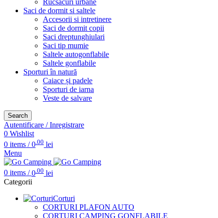
Rucsacuri urbane
Saci de dormit si saltele
Accesorii si intretinere
Saci de dormit copii
Saci dreptunghiulari
Saci tip mumie
Saltele autogonflabile
Saltele gonflabile
Sporturi în natură
Caiace și padele
Sporturi de iarna
Veste de salvare
Search
Autentificare / Inregistrare
0
Wishlist
.00
0
items
/
0
lei
Menu
.00
0
items
/
0
lei
Categorii
Corturi
CORTURI PLAFON AUTO
CORTURI CAMPING GONFLABILE