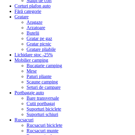
Stalpi de cort
Corturi plafon auto
Fără categorie
Gratare
Aragaze
Arzatoare
Butelii
Gratar pe gaz
Gratar picnic
Gratare pliabile
Lichidare stoc -25%
Mobilier camping
Bucatarie camping
Mese
Paturi pliante
Scaune camping
Seturi de campare
Portbagaje auto
Bare transversale
Cutii portbagaj
Suporturi biciclete
Suporturi schiuri
Rucsacuri
Rucsacuri biciclete
Rucsacuri munte