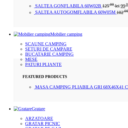
.00
.
SALTEA GONFLABILA 60W02B
125
lei
99
.0
SALTEA AUTOGOMFLABILA 60W05M
102
Mobilier camping
SCAUNE CAMPING
SETURI DE CAMPARE
BUCATARIE CAMPING
MESE
PATURI PLIANTE
FEATURED PRODUCTS
MASA CAMPING PLIABILA GRI 68X46X41 
Gratare
ARZATOARE
GRATAR PICNIC