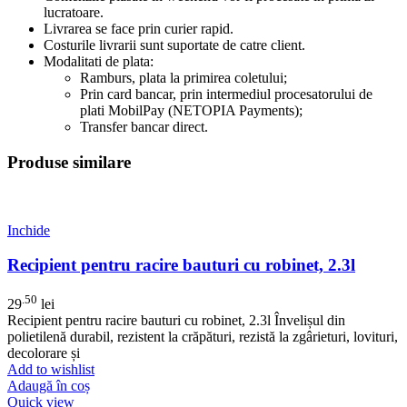
lucratoare.
Livrarea se face prin curier rapid.
Costurile livrarii sunt suportate de catre client.
Modalitati de plata:
Ramburs, plata la primirea coletului;
Prin card bancar, prin intermediul procesatorului de
plati MobilPay (NETOPIA Payments);
Transfer bancar direct.
Produse similare
Inchide
Recipient pentru racire bauturi cu robinet, 2.3l
.50
29
lei
Recipient pentru racire bauturi cu robinet, 2.3l Învelișul din
polietilenă durabil, rezistent la crăpături, rezistă la zgârieturi, lovituri,
decolorare și
Add to wishlist
Adaugă în coș
Quick view