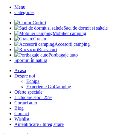
Menu
Categories
Corturi
Saci de dormit si saltele
Mobilier camping
Gratare
Accesorii camping
Rucsacuri
Portbagaje auto
Sporturi în natura
Acasa
Despre noi
Echipa
Experiente GoCamping
Oferte speciale
Lichidare stoc -25%
Corturi auto
Blog
Contact
Wishlist
Autentificare / Inregistrare