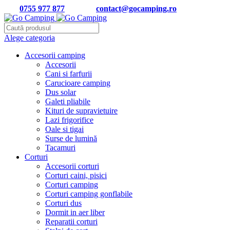
Tel:
0755 977 877
| Email:
contact@gocamping.ro
Alege categoria
Accesorii camping
Accesorii
Cani si farfurii
Carucioare camping
Dus solar
Galeti pliabile
Kituri de supravietuire
Lazi frigorifice
Oale si tigai
Surse de lumină
Tacamuri
Corturi
Accesorii corturi
Corturi caini, pisici
Corturi camping
Corturi camping gonflabile
Corturi dus
Dormit in aer liber
Reparatii corturi