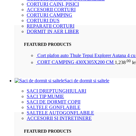
CORTURI CAINI, PISICI
ACCESORII CORTURI
CORTURI CAMPING
CORTURI DUS
REPARATII CORTURI
DORMIT IN AER LIBER
FEATURED PRODUCTS
Cort plafon auto Thule Tepui Explorer Autana 4 c
.00
CORT CAMPING 430X305X200 CM
1,238
le
Saci de dormit si saltele
SACI DREPTUNGHIULARI
SACI TIP MUMIE
SACI DE DORMIT COPII
SALTELE GONFLABILE
SALTELE AUTOGONFLABILE
ACCESORII SI INTRETINERE
FEATURED PRODUCTS