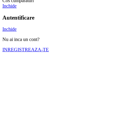
Cos cumparaturi
Inchide
Autentificare
Inchide
Nu ai inca un cont?
INREGISTREAZA-TE
Numele tău (obligatoriu)
Emailul tău (obligatoriu)
Telefon (obligatoriu)
Selectati cortul pe care doriti sa il inchiriati