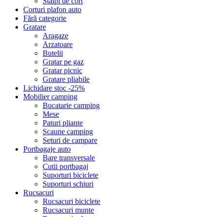
Stalpi de cort
Corturi plafon auto
Fără categorie
Gratare
Aragaze
Arzatoare
Butelii
Gratar pe gaz
Gratar picnic
Gratare pliabile
Lichidare stoc -25%
Mobilier camping
Bucatarie camping
Mese
Paturi pliante
Scaune camping
Seturi de campare
Portbagaje auto
Bare transversale
Cutii portbagaj
Suporturi biciclete
Suporturi schiuri
Rucsacuri
Rucsacuri biciclete
Rucsacuri munte