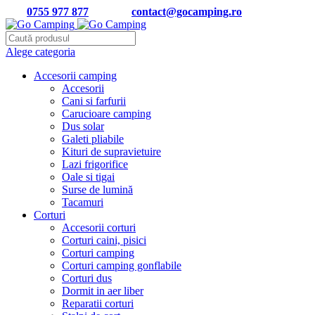
Tel:
0755 977 877
| Email:
contact@gocamping.ro
Alege categoria
Accesorii camping
Accesorii
Cani si farfurii
Carucioare camping
Dus solar
Galeti pliabile
Kituri de supravietuire
Lazi frigorifice
Oale si tigai
Surse de lumină
Tacamuri
Corturi
Accesorii corturi
Corturi caini, pisici
Corturi camping
Corturi camping gonflabile
Corturi dus
Dormit in aer liber
Reparatii corturi