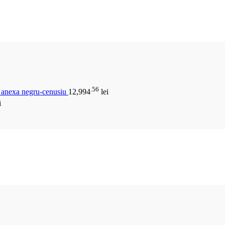
.56
u anexa negru-cenusiu
12,994
lei
i