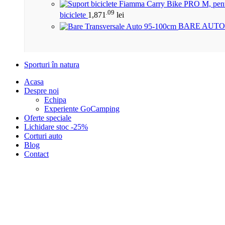
.09
biciclete
1,871
lei
BARE AUTO
Sporturi în natura
Acasa
Despre noi
Echipa
Experiente GoCamping
Oferte speciale
Lichidare stoc -25%
Corturi auto
Blog
Contact
Click to enlarge