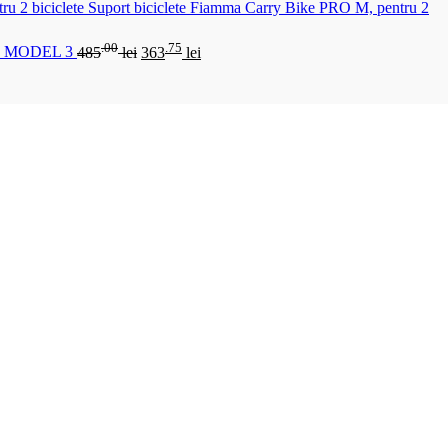
Suport biciclete Fiamma Carry Bike PRO M, pentru 2
.00
.75
 MODEL 3
485
lei
363
lei