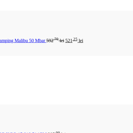
.70
.25
Camping Malibu 50 Mbar
592
lei
521
lei
.00