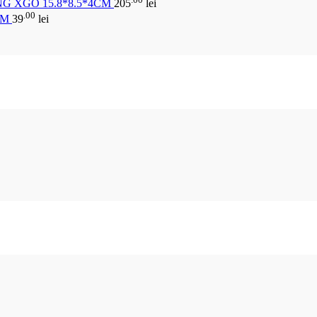
G XGO 15.8*8.5*4CM
205
lei
.00
CM
39
lei