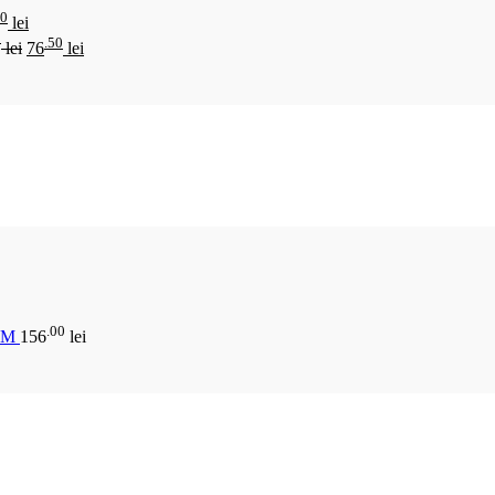
00
lei
0
.50
lei
76
lei
.00
CM
156
lei