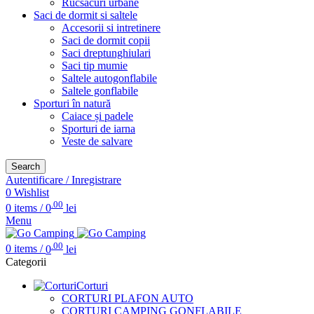
Rucsacuri urbane
Saci de dormit si saltele
Accesorii si intretinere
Saci de dormit copii
Saci dreptunghiulari
Saci tip mumie
Saltele autogonflabile
Saltele gonflabile
Sporturi în natură
Caiace și padele
Sporturi de iarna
Veste de salvare
Search
Autentificare / Inregistrare
0
Wishlist
.00
0
items
/
0
lei
Menu
.00
0
items
/
0
lei
Categorii
Corturi
CORTURI PLAFON AUTO
CORTURI CAMPING GONFLABILE