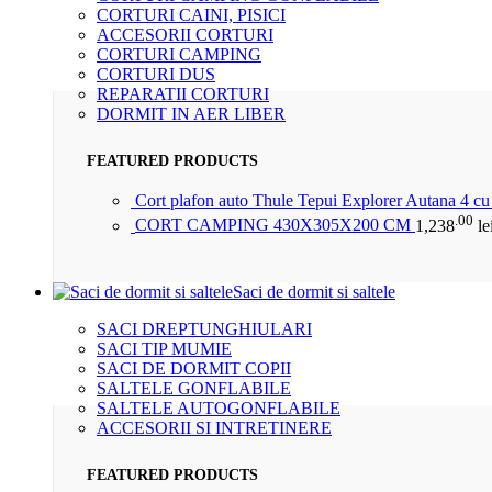
CORTURI CAINI, PISICI
ACCESORII CORTURI
CORTURI CAMPING
CORTURI DUS
REPARATII CORTURI
DORMIT IN AER LIBER
FEATURED PRODUCTS
Cort plafon auto Thule Tepui Explorer Autana 4 c
.00
CORT CAMPING 430X305X200 CM
1,238
le
Saci de dormit si saltele
SACI DREPTUNGHIULARI
SACI TIP MUMIE
SACI DE DORMIT COPII
SALTELE GONFLABILE
SALTELE AUTOGONFLABILE
ACCESORII SI INTRETINERE
FEATURED PRODUCTS