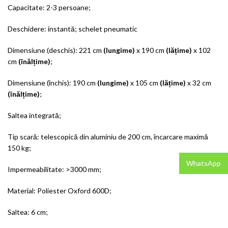
Capacitate: 2-3 persoane;
Deschidere: instantă; schelet pneumatic
Dimensiune (deschis): 221 cm
(lungime)
x 190 cm
(lățime)
x 102
cm
(înălțime)
;
Dimensiune (închis): 190 cm
(lungime)
x 105 cm
(lățime)
x 32 cm
(înălțime)
;
Saltea integrată;
Tip scară: telescopică din aluminiu de 200 cm, încarcare maximă
150 kg;
WhatsApp
Impermeabilitate: >3000 mm;
Material: Poliester Oxford 600D;
Saltea: 6 cm;