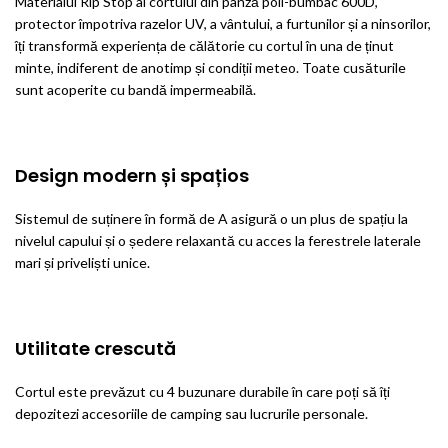
Materialul Rip Stop al cortului din pânză poli-bumbac 600D,
protector împotriva razelor UV, a vântului, a furtunilor și a ninsorilor,
îți transformă experiența de călătorie cu cortul în una de ținut
minte, indiferent de anotimp și condiții meteo. Toate cusăturile
sunt acoperite cu bandă impermeabilă.
Design modern și spațios
Sistemul de suținere în formă de A asigură o un plus de spațiu la
nivelul capului și o ședere relaxantă cu acces la ferestrele laterale
mari și priveliști unice.
Utilitate crescută
Cortul este prevăzut cu 4 buzunare durabile în care poți să îți
depozitezi accesoriile de camping sau lucrurile personale.