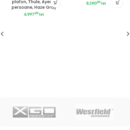
plafon, Thule, Ayer, 2
.00
8,590
lei
persoane, Haze Gray
.00
6,997
lei