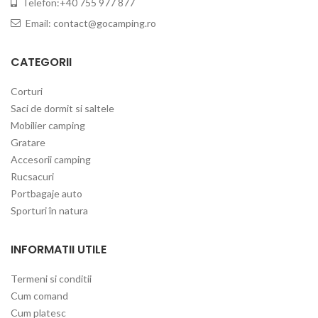
Telefon:+40 755 977 877
Email:
contact@gocamping.ro
CATEGORII
Corturi
Saci de dormit si saltele
Mobilier camping
Gratare
Accesorii camping
Rucsacuri
Portbagaje auto
Sporturi în natura
INFORMATII UTILE
Termeni si conditii
Cum comand
Cum platesc