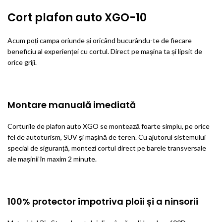
Cort plafon auto XGO-10
Acum poți campa oriunde și oricând bucurându-te de fiecare
beneficiu al experienței cu cortul. Direct pe mașina ta și lipsit de
orice griji.
Montare manuală imediată
Corturile de plafon auto XGO se montează foarte simplu, pe orice
fel de autoturism, SUV și mașină de teren. Cu ajutorul sistemului
special de siguranță, montezi cortul direct pe barele transversale
ale mașinii în maxim 2 minute.
100% protector împotriva ploii și a ninsorii