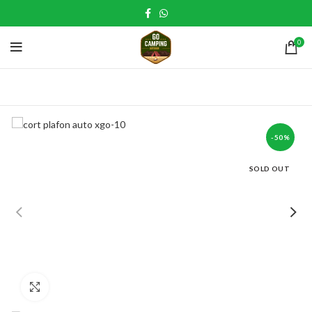
0
-50%
SOLD OUT
Click to enlarge