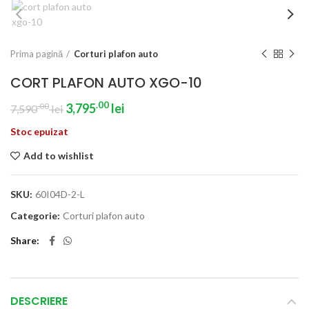
Prima pagină
Corturi plafon auto
CORT PLAFON AUTO XGO-10
.00
.00
3,795
lei
7,590
lei
Stoc epuizat
Add to wishlist
SKU:
60I04D-2-L
Categorie:
Corturi plafon auto
Share
DESCRIERE