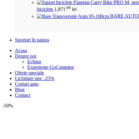
.09
biciclete
1,871
lei
BARE AUTO
Sporturi în natura
Acasa
Despre noi
Echipa
Experiente GoCamping
Oferte speciale
Lichidare stoc -25%
Corturi auto
Blog
Contact
-50%