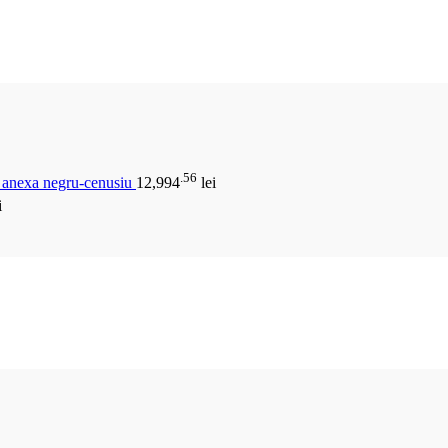
.56
u anexa negru-cenusiu
12,994
lei
i