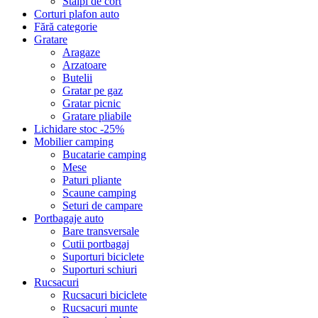
Stalpi de cort
Corturi plafon auto
Fără categorie
Gratare
Aragaze
Arzatoare
Butelii
Gratar pe gaz
Gratar picnic
Gratare pliabile
Lichidare stoc -25%
Mobilier camping
Bucatarie camping
Mese
Paturi pliante
Scaune camping
Seturi de campare
Portbagaje auto
Bare transversale
Cutii portbagaj
Suporturi biciclete
Suporturi schiuri
Rucsacuri
Rucsacuri biciclete
Rucsacuri munte