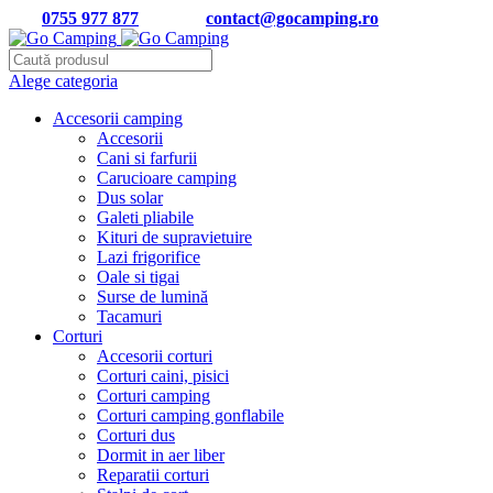
Tel:
0755 977 877
| Email:
contact@gocamping.ro
Alege categoria
Accesorii camping
Accesorii
Cani si farfurii
Carucioare camping
Dus solar
Galeti pliabile
Kituri de supravietuire
Lazi frigorifice
Oale si tigai
Surse de lumină
Tacamuri
Corturi
Accesorii corturi
Corturi caini, pisici
Corturi camping
Corturi camping gonflabile
Corturi dus
Dormit in aer liber
Reparatii corturi