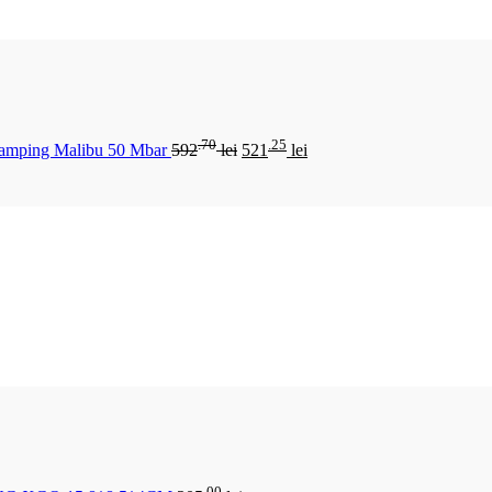
.70
.25
Camping Malibu 50 Mbar
592
lei
521
lei
.00