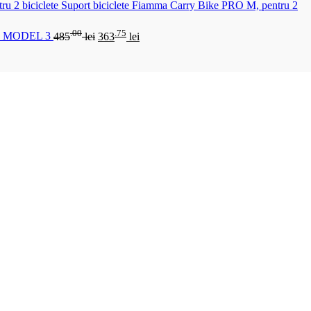
Suport biciclete Fiamma Carry Bike PRO M, pentru 2
.00
.75
 MODEL 3
485
lei
363
lei