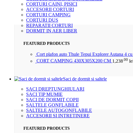
CORTURI CAINI, PISICI
ACCESORII CORTURI
CORTURI CAMPING
CORTURI DUS
REPARATII CORTURI
DORMIT IN AER LIBER
FEATURED PRODUCTS
Cort plafon auto Thule Tepui Explorer Autana 4 c
.00
CORT CAMPING 430X305X200 CM
1,238
le
Saci de dormit si saltele
SACI DREPTUNGHIULARI
SACI TIP MUMIE
SACI DE DORMIT COPII
SALTELE GONFLABILE
SALTELE AUTOGONFLABILE
ACCESORII SI INTRETINERE
FEATURED PRODUCTS