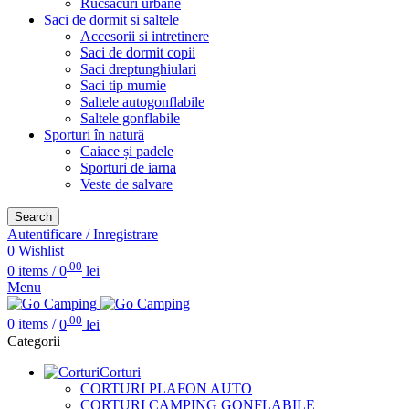
Rucsacuri urbane
Saci de dormit si saltele
Accesorii si intretinere
Saci de dormit copii
Saci dreptunghiulari
Saci tip mumie
Saltele autogonflabile
Saltele gonflabile
Sporturi în natură
Caiace și padele
Sporturi de iarna
Veste de salvare
Search
Autentificare / Inregistrare
0
Wishlist
.00
0
items
/
0
lei
Menu
.00
0
items
/
0
lei
Categorii
Corturi
CORTURI PLAFON AUTO
CORTURI CAMPING GONFLABILE