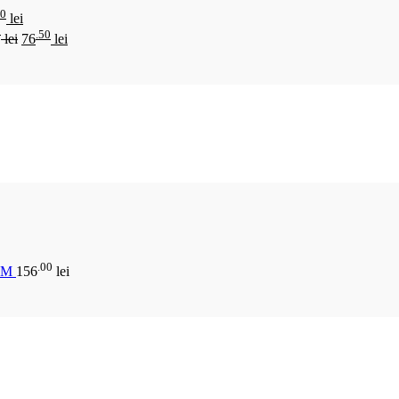
00
lei
0
.50
lei
76
lei
.00
CM
156
lei