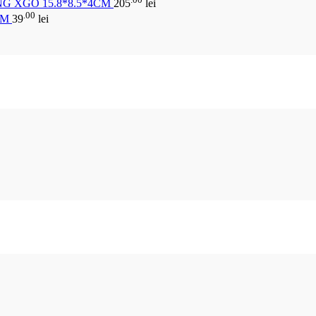
G XGO 15.8*8.5*4CM
205
lei
.00
CM
39
lei