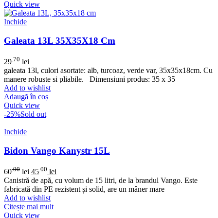
Quick view
Inchide
Galeata 13L 35X35X18 Cm
.70
29
lei
galeata 13l, culori asortate: alb, turcoaz, verde var, 35x35x18cm. Cu
manere robuste si pliabile. Dimensiuni produs: 35 x 35
Add to wishlist
Adaugă în coș
Quick view
-25%
Sold out
Inchide
Bidon Vango Kanystr 15L
.00
.00
60
lei
45
lei
Canistră de apă, cu volum de 15 litri, de la brandul Vango. Este
fabricată din PE rezistent și solid, are un mâner mare
Add to wishlist
Citește mai mult
Quick view