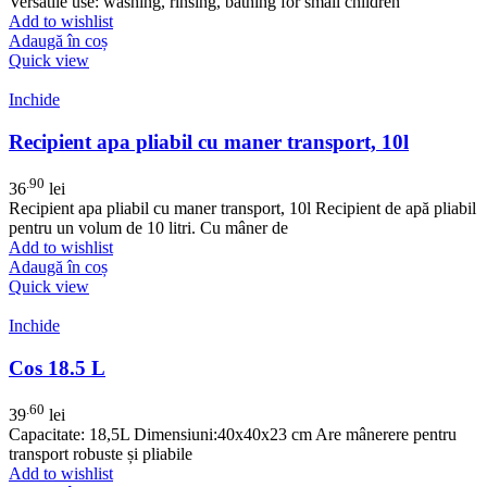
Versatile use: washing, rinsing, bathing for small children
Add to wishlist
Adaugă în coș
Quick view
Inchide
Recipient apa pliabil cu maner transport, 10l
.90
36
lei
Recipient apa pliabil cu maner transport, 10l Recipient de apă pliabil
pentru un volum de 10 litri. Cu mâner de
Add to wishlist
Adaugă în coș
Quick view
Inchide
Cos 18.5 L
.60
39
lei
Capacitate: 18,5L Dimensiuni:40x40x23 cm Are mânerere pentru
transport robuste și pliabile
Add to wishlist