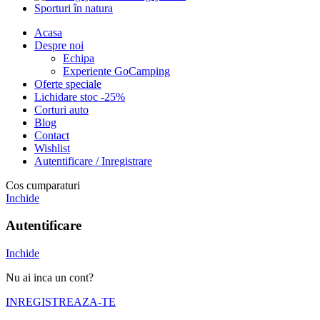
Sporturi în natura
Acasa
Despre noi
Echipa
Experiente GoCamping
Oferte speciale
Lichidare stoc -25%
Corturi auto
Blog
Contact
Wishlist
Autentificare / Inregistrare
Cos cumparaturi
Inchide
Autentificare
Inchide
Nu ai inca un cont?
INREGISTREAZA-TE