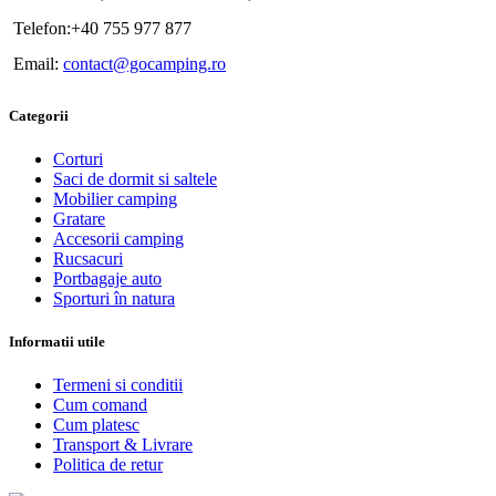
Telefon:+40 755 977 877
Email:
contact@gocamping.ro
Categorii
Corturi
Saci de dormit si saltele
Mobilier camping
Gratare
Accesorii camping
Rucsacuri
Portbagaje auto
Sporturi în natura
Informatii utile
Termeni si conditii
Cum comand
Cum platesc
Transport & Livrare
Politica de retur