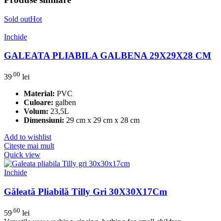
Sold out
Hot
Inchide
GALEATA PLIABILA GALBENA 29X29X28 CM
.00
39
lei
Material:
PVC
Culoare:
galben
Volum:
23,5L
Dimensiuni:
29 cm x 29 cm x 28 cm
Add to wishlist
Citește mai mult
Quick view
Inchide
Găleată Pliabilă Tilly Gri 30X30X17Cm
.60
59
lei