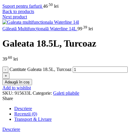
.50
Suport pentru farfurii
46
lei
Back to products
Next product
.39
Găleată Multifuncțională Waterline 14L
99
lei
Galeata 18.5L, Turcoaz
.60
39
lei
Cantitate Galeata 18.5L, Turcoaz
Adaugă în coș
Add to wishlist
SKU:
915633L
Categorie:
Galeti pliabile
Share
Descriere
Recenzii (0)
Transport & Livrare
Descriere