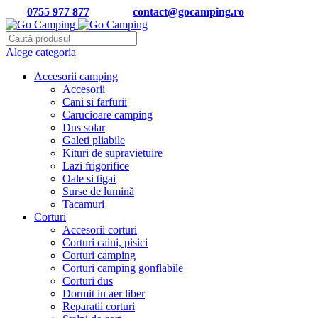
Tel:
0755 977 877
| Email:
contact@gocamping.ro
Alege categoria
Accesorii camping
Accesorii
Cani si farfurii
Carucioare camping
Dus solar
Galeti pliabile
Kituri de supravietuire
Lazi frigorifice
Oale si tigai
Surse de lumină
Tacamuri
Corturi
Accesorii corturi
Corturi caini, pisici
Corturi camping
Corturi camping gonflabile
Corturi dus
Dormit in aer liber
Reparatii corturi