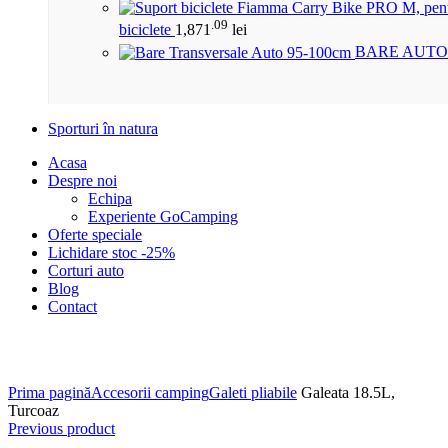
.09
biciclete
1,871
lei
BARE AUTO
Sporturi în natura
Acasa
Despre noi
Echipa
Experiente GoCamping
Oferte speciale
Lichidare stoc -25%
Corturi auto
Blog
Contact
Click to enlarge
Prima pagină
Accesorii camping
Galeti pliabile
Galeata 18.5L,
Turcoaz
Previous product