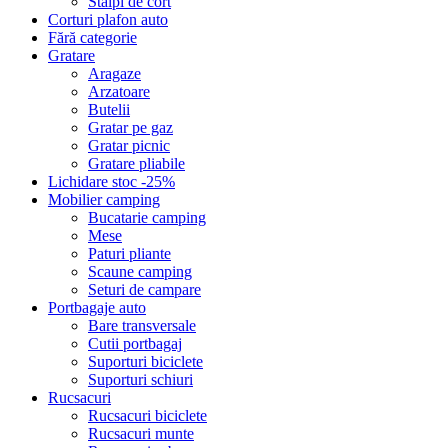
Stalpi de cort
Corturi plafon auto
Fără categorie
Gratare
Aragaze
Arzatoare
Butelii
Gratar pe gaz
Gratar picnic
Gratare pliabile
Lichidare stoc -25%
Mobilier camping
Bucatarie camping
Mese
Paturi pliante
Scaune camping
Seturi de campare
Portbagaje auto
Bare transversale
Cutii portbagaj
Suporturi biciclete
Suporturi schiuri
Rucsacuri
Rucsacuri biciclete
Rucsacuri munte