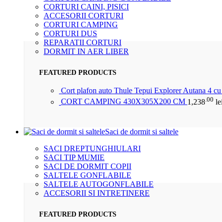
CORTURI CAINI, PISICI
ACCESORII CORTURI
CORTURI CAMPING
CORTURI DUS
REPARATII CORTURI
DORMIT IN AER LIBER
FEATURED PRODUCTS
Cort plafon auto Thule Tepui Explorer Autana 4 c
.00
CORT CAMPING 430X305X200 CM
1,238
le
Saci de dormit si saltele
SACI DREPTUNGHIULARI
SACI TIP MUMIE
SACI DE DORMIT COPII
SALTELE GONFLABILE
SALTELE AUTOGONFLABILE
ACCESORII SI INTRETINERE
FEATURED PRODUCTS