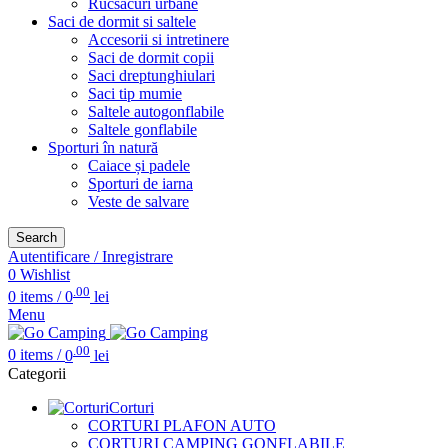
Rucsacuri urbane
Saci de dormit si saltele
Accesorii si intretinere
Saci de dormit copii
Saci dreptunghiulari
Saci tip mumie
Saltele autogonflabile
Saltele gonflabile
Sporturi în natură
Caiace și padele
Sporturi de iarna
Veste de salvare
Search
Autentificare / Inregistrare
0
Wishlist
.00
0
items
/
0
lei
Menu
.00
0
items
/
0
lei
Categorii
Corturi
CORTURI PLAFON AUTO
CORTURI CAMPING GONFLABILE