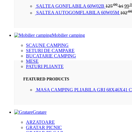
.00
.
SALTEA GONFLABILA 60W02B
125
lei
99
.0
SALTEA AUTOGOMFLABILA 60W05M
102
Mobilier camping
SCAUNE CAMPING
SETURI DE CAMPARE
BUCATARIE CAMPING
MESE
PATURI PLIANTE
FEATURED PRODUCTS
MASA CAMPING PLIABILA GRI 68X46X41 
Gratare
ARZATOARE
GRATAR PICNIC