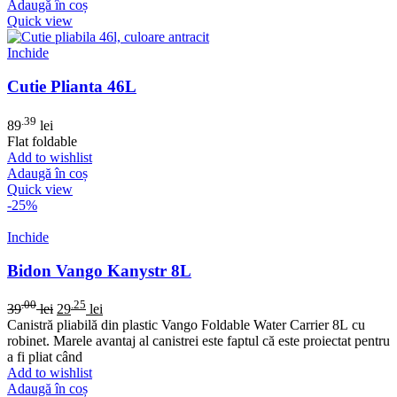
Adaugă în coș
Quick view
Inchide
Cutie Plianta 46L
.39
89
lei
Flat foldable
Add to wishlist
Adaugă în coș
Quick view
-25%
Inchide
Bidon Vango Kanystr 8L
.00
.25
39
lei
29
lei
Canistră pliabilă din plastic Vango Foldable Water Carrier 8L cu
robinet. Marele avantaj al canistrei este faptul că este proiectat pentru
a fi pliat când
Add to wishlist
Adaugă în coș