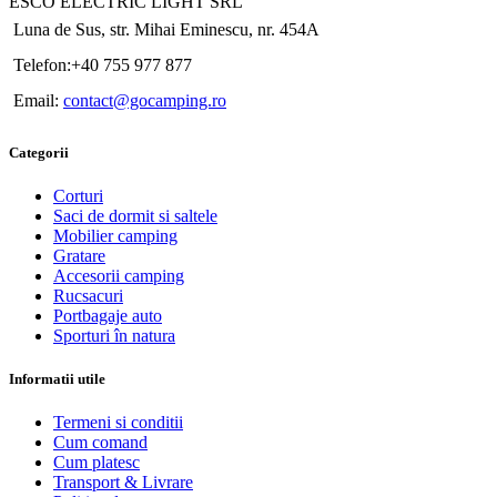
ESCO ELECTRIC LIGHT SRL
Luna de Sus, str. Mihai Eminescu, nr. 454A
Telefon:+40 755 977 877
Email:
contact@gocamping.ro
Categorii
Corturi
Saci de dormit si saltele
Mobilier camping
Gratare
Accesorii camping
Rucsacuri
Portbagaje auto
Sporturi în natura
Informatii utile
Termeni si conditii
Cum comand
Cum platesc
Transport & Livrare