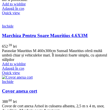
Add to wishlist
Adaugă în coș
Quick view
Inchide
Marchiza Pentru Soare Mauritius 4.6X3M
.39
652
lei
Parasolar Mauritius M 460x300cm Sunsail Mauritius oferă multă
umbră chiar și vehiculelor mari. Îl instalezi foarte simplu, cu ajutorul
stâlpilor
Add to wishlist
Adaugă în coș
Quick view
Inchide
Covor anexa cort
.60
388
lei
Covor de cort anexa Arisol in culoarea albastra, 2,5 m x 4 m, usor,