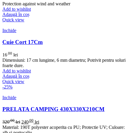
Protection against wind and weather
Add to wishlist
Adaugă în coș
Quick view
Inchide
Cuie Cort 17Cm
.00
16
lei
Dimensiuni: 17 cm lungime, 6 mm diametru; Potrivit pentru soluri
foarte dure.
Add to wishlist
Adaugă în coș
Quick view
-25%
Inchide
PRELATA CAMPING 430X330X210CM
.00
.00
320
lei
240
lei
Material: 190T polyester acoperita cu PU; Protectie UV; Culoare:
alb si portocaliu.