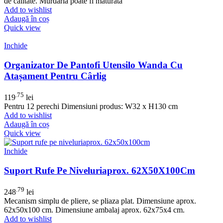
de calitate. Murdaria poate fi maturata
Add to wishlist
Adaugă în coș
Quick view
Inchide
Organizator De Pantofi Utensilo Wanda Cu
Atașament Pentru Cârlig
.75
119
lei
Pentru 12 perechi Dimensiuni produs: W32 x H130 cm
Add to wishlist
Adaugă în coș
Quick view
Inchide
Suport Rufe Pe Niveluriaprox. 62X50X100Cm
.79
248
lei
Mecanism simplu de pliere, se pliaza plat. Dimensiune aprox.
62x50x100 cm. Dimensiune ambalaj aprox. 62x75x4 cm.
Add to wishlist