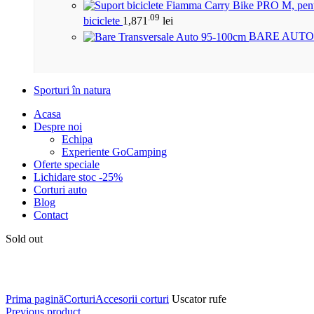
.09
biciclete
1,871
lei
BARE AUTO
Sporturi în natura
Acasa
Despre noi
Echipa
Experiente GoCamping
Oferte speciale
Lichidare stoc -25%
Corturi auto
Blog
Contact
Sold out
Click to enlarge
Prima pagină
Corturi
Accesorii corturi
Uscator rufe
Previous product