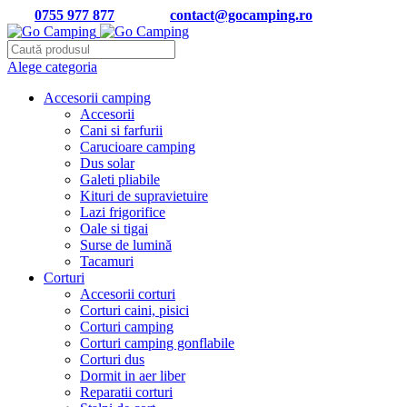
Tel:
0755 977 877
| Email:
contact@gocamping.ro
Alege categoria
Accesorii camping
Accesorii
Cani si farfurii
Carucioare camping
Dus solar
Galeti pliabile
Kituri de supravietuire
Lazi frigorifice
Oale si tigai
Surse de lumină
Tacamuri
Corturi
Accesorii corturi
Corturi caini, pisici
Corturi camping
Corturi camping gonflabile
Corturi dus
Dormit in aer liber
Reparatii corturi