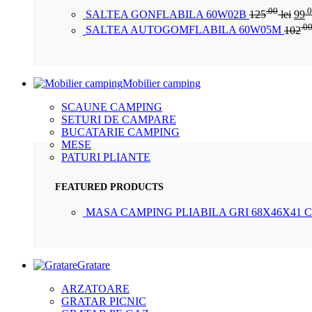
.00
.
SALTEA GONFLABILA 60W02B
125
lei
99
.0
SALTEA AUTOGOMFLABILA 60W05M
102
Mobilier camping
SCAUNE CAMPING
SETURI DE CAMPARE
BUCATARIE CAMPING
MESE
PATURI PLIANTE
FEATURED PRODUCTS
MASA CAMPING PLIABILA GRI 68X46X41 
Gratare
ARZATOARE
GRATAR PICNIC