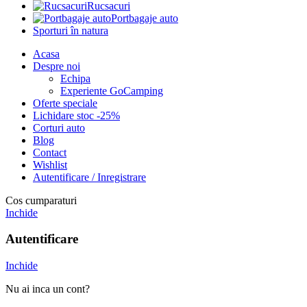
Rucsacuri
Portbagaje auto
Sporturi în natura
Acasa
Despre noi
Echipa
Experiente GoCamping
Oferte speciale
Lichidare stoc -25%
Corturi auto
Blog
Contact
Wishlist
Autentificare / Inregistrare
Cos cumparaturi
Inchide
Autentificare
Inchide
Nu ai inca un cont?