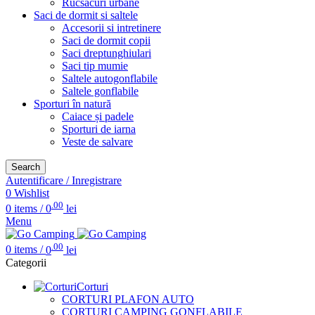
Rucsacuri urbane
Saci de dormit si saltele
Accesorii si intretinere
Saci de dormit copii
Saci dreptunghiulari
Saci tip mumie
Saltele autogonflabile
Saltele gonflabile
Sporturi în natură
Caiace și padele
Sporturi de iarna
Veste de salvare
Search
Autentificare / Inregistrare
0
Wishlist
.00
0
items
/
0
lei
Menu
.00
0
items
/
0
lei
Categorii
Corturi
CORTURI PLAFON AUTO
CORTURI CAMPING GONFLABILE