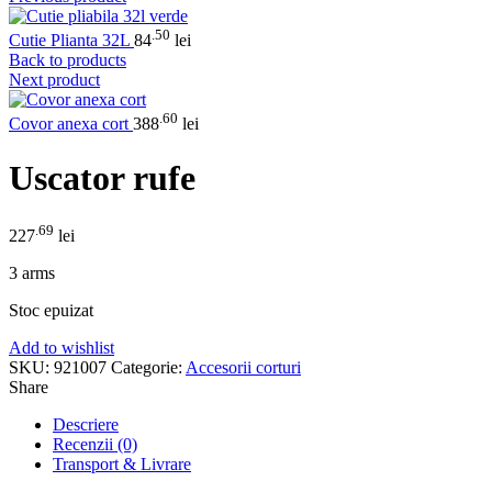
.50
Cutie Plianta 32L
84
lei
Back to products
Next product
.60
Covor anexa cort
388
lei
Uscator rufe
.69
227
lei
3 arms
Stoc epuizat
Add to wishlist
SKU:
921007
Categorie:
Accesorii corturi
Share
Descriere
Recenzii (0)
Transport & Livrare