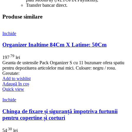
Transfer bancar direct.
Produse similare
Inchide
Organizer Inaltime 84Cm X Latime: 50Cm
.79
197
lei
Geanta de ustensile Pack Organizer S cu 11 buzunare ofera spatiu
pentru depozitarea articolelor mai mici. Culoare: negru / rosu.
Greutate:
Add to wishlist
Adaugă în coș
Quick view
Inchide
Chinga de fixare și siguranță împotriva furtunii
pentru copertine și corturi
.30
54
lei