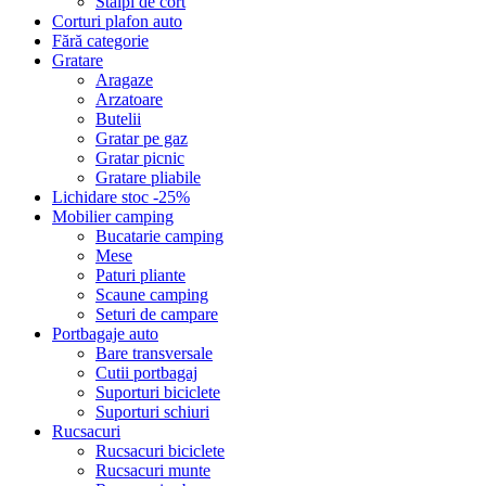
Stalpi de cort
Corturi plafon auto
Fără categorie
Gratare
Aragaze
Arzatoare
Butelii
Gratar pe gaz
Gratar picnic
Gratare pliabile
Lichidare stoc -25%
Mobilier camping
Bucatarie camping
Mese
Paturi pliante
Scaune camping
Seturi de campare
Portbagaje auto
Bare transversale
Cutii portbagaj
Suporturi biciclete
Suporturi schiuri
Rucsacuri
Rucsacuri biciclete
Rucsacuri munte