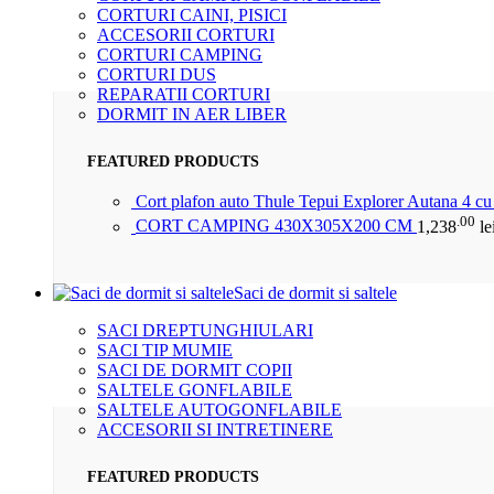
CORTURI CAINI, PISICI
ACCESORII CORTURI
CORTURI CAMPING
CORTURI DUS
REPARATII CORTURI
DORMIT IN AER LIBER
FEATURED PRODUCTS
Cort plafon auto Thule Tepui Explorer Autana 4 c
.00
CORT CAMPING 430X305X200 CM
1,238
le
Saci de dormit si saltele
SACI DREPTUNGHIULARI
SACI TIP MUMIE
SACI DE DORMIT COPII
SALTELE GONFLABILE
SALTELE AUTOGONFLABILE
ACCESORII SI INTRETINERE
FEATURED PRODUCTS