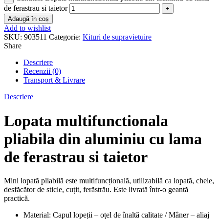
de ferastrau si taietor
Adaugă în coș
Add to wishlist
SKU:
903511
Categorie:
Kituri de supravietuire
Share
Descriere
Recenzii (0)
Transport & Livrare
Descriere
Lopata multifunctionala
pliabila din aluminiu cu lama
de ferastrau si taietor
Mini lopată pliabilă este multifuncțională, utilizabilă ca lopată, cheie,
desfăcător de sticle, cuțit, ferăstrău. Este livrată într-o geantă
practică.
Material: Capul lopeții – oțel de înaltă calitate / Mâner – aliaj