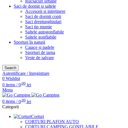
Rucsacuri urbane
Saci de dormit si saltele
Accesorii si intretinere
Saci de dormit copii
Saci dreptunghiulari
Saci tip mumie
Saltele autogonflabile
Saltele gonflabile
Sporturi în natură
Caiace și padele
Sporturi de iarna
Veste de salvare
Search
Autentificare / Inregistrare
0
Wishlist
.00
0
items
/
0
lei
Menu
.00
0
items
/
0
lei
Categorii
Corturi
CORTURI PLAFON AUTO
CORTURI CAMPING GONFLABILE