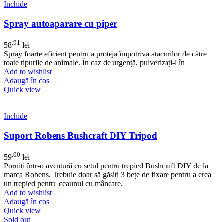
Inchide
Spray autoaparare cu piper
.91
58
lei
Spray foarte eficient pentru a proteja împotriva atacurilor de către
toate tipurile de animale. În caz de urgență, pulverizați-l în
Add to wishlist
Adaugă în coș
Quick view
Inchide
Suport Robens Bushcraft DIY Tripod
.00
59
lei
Porniți într-o aventură cu setul pentru trepied Bushcraft DIY de la
marca Robens. Trebuie doar să găsiți 3 bețe de fixare pentru a crea
un trepied pentru ceaunul cu mâncare.
Add to wishlist
Adaugă în coș
Quick view
Sold out