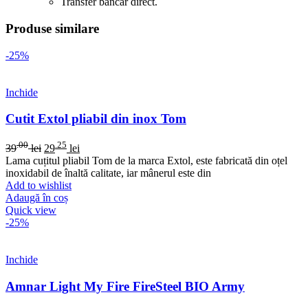
Transfer bancar direct.
Produse similare
-25%
Inchide
Cutit Extol pliabil din inox Tom
.00
.25
39
lei
29
lei
Lama cuțitul pliabil Tom de la marca Extol, este fabricată din oțel
inoxidabil de înaltă calitate, iar mânerul este din
Add to wishlist
Adaugă în coș
Quick view
-25%
Inchide
Amnar Light My Fire FireSteel BIO Army