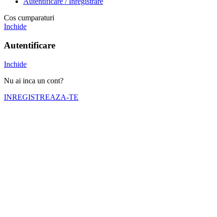
Autentificare / Inregistrare
Cos cumparaturi
Inchide
Autentificare
Inchide
Nu ai inca un cont?
INREGISTREAZA-TE
Numele tău (obligatoriu)
Emailul tău (obligatoriu)
Telefon (obligatoriu)
Selectati cortul pe care doriti sa il inchiriati