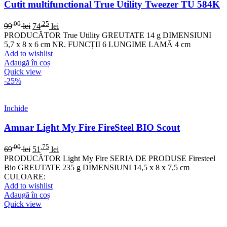
Cutit multifunctional True Utility Tweezer TU 584K
.00
.25
99
lei
74
lei
PRODUCĂTOR True Utility GREUTATE 14 g DIMENSIUNI
5,7 x 8 x 6 cm NR. FUNCȚII 6 LUNGIME LAMĂ 4 cm
Add to wishlist
Adaugă în coș
Quick view
-25%
Inchide
Amnar Light My Fire FireSteel BIO Scout
.00
.75
69
lei
51
lei
PRODUCĂTOR Light My Fire SERIA DE PRODUSE Firesteel
Bio GREUTATE 235 g DIMENSIUNI 14,5 x 8 x 7,5 cm
CULOARE:
Add to wishlist
Adaugă în coș
Quick view