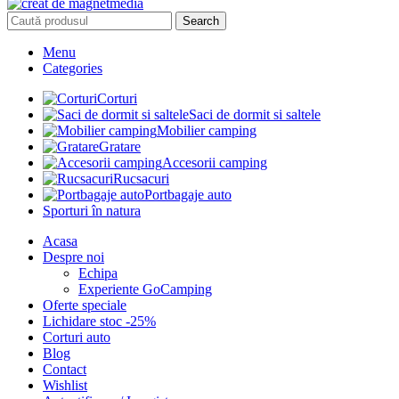
Search
Menu
Categories
Corturi
Saci de dormit si saltele
Mobilier camping
Gratare
Accesorii camping
Rucsacuri
Portbagaje auto
Sporturi în natura
Acasa
Despre noi
Echipa
Experiente GoCamping
Oferte speciale
Lichidare stoc -25%
Corturi auto
Blog
Contact
Wishlist