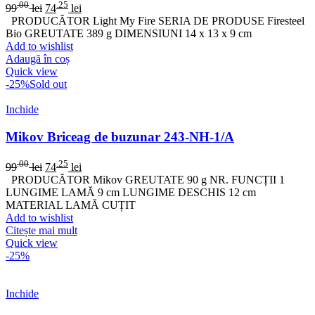
.00
.25
99
lei
74
lei
PRODUCĂTOR Light My Fire SERIA DE PRODUSE Firesteel
Bio GREUTATE 389 g DIMENSIUNI 14 x 13 x 9 cm
Add to wishlist
Adaugă în coș
Quick view
-25%
Sold out
Inchide
Mikov Briceag de buzunar 243-NH-1/A
.00
.25
99
lei
74
lei
PRODUCĂTOR Mikov GREUTATE 90 g NR. FUNCȚII 1
LUNGIME LAMĂ 9 cm LUNGIME DESCHIS 12 cm
MATERIAL LAMĂ CUȚIT
Add to wishlist
Citește mai mult
Quick view
-25%
Inchide