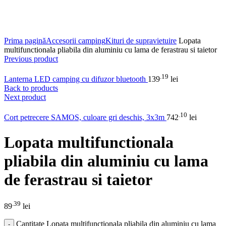
Click to enlarge
Prima pagină
Accesorii camping
Kituri de supravietuire
Lopata
multifunctionala pliabila din aluminiu cu lama de ferastrau si taietor
Previous product
.19
Lanterna LED camping cu difuzor bluetooth
139
lei
Back to products
Next product
.10
Cort petrecere SAMOS, culoare gri deschis, 3x3m
742
lei
Lopata multifunctionala
pliabila din aluminiu cu lama
de ferastrau si taietor
.39
89
lei
Cantitate Lopata multifunctionala pliabila din aluminiu cu lama