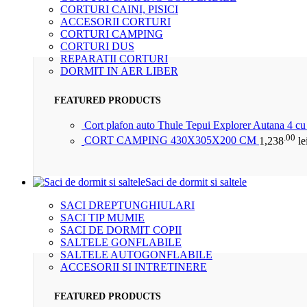
CORTURI CAINI, PISICI
ACCESORII CORTURI
CORTURI CAMPING
CORTURI DUS
REPARATII CORTURI
DORMIT IN AER LIBER
FEATURED PRODUCTS
Cort plafon auto Thule Tepui Explorer Autana 4 c
.00
CORT CAMPING 430X305X200 CM
1,238
le
Saci de dormit si saltele
SACI DREPTUNGHIULARI
SACI TIP MUMIE
SACI DE DORMIT COPII
SALTELE GONFLABILE
SALTELE AUTOGONFLABILE
ACCESORII SI INTRETINERE
FEATURED PRODUCTS