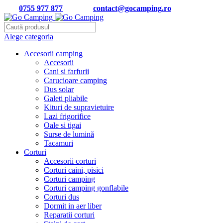
Tel:
0755 977 877
| Email:
contact@gocamping.ro
Alege categoria
Accesorii camping
Accesorii
Cani si farfurii
Carucioare camping
Dus solar
Galeti pliabile
Kituri de supravietuire
Lazi frigorifice
Oale si tigai
Surse de lumină
Tacamuri
Corturi
Accesorii corturi
Corturi caini, pisici
Corturi camping
Corturi camping gonflabile
Corturi dus
Dormit in aer liber
Reparatii corturi