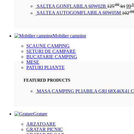
.00
.
SALTEA GONFLABILA 60W02B
125
lei
99
.0
SALTEA AUTOGOMFLABILA 60W05M
102
Mobilier camping
SCAUNE CAMPING
SETURI DE CAMPARE
BUCATARIE CAMPING
MESE
PATURI PLIANTE
FEATURED PRODUCTS
MASA CAMPING PLIABILA GRI 68X46X41 
Gratare
ARZATOARE
GRATAR PICNIC