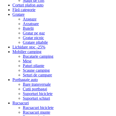
Stalpi de cort
Corturi plafon auto
Fără categorie
Gratare
Aragaze
Arzatoare
Butelii
Gratar pe gaz
Gratar picnic
Gratare pliabile
Lichidare stoc -25%
Mobilier camping
Bucatarie camping
Mese
Paturi pliante
Scaune camping
Seturi de campare
Portbagaje auto
Bare transversale
Cutii portbagaj
Suporturi biciclete
Suporturi schiuri
Rucsacuri
Rucsacuri biciclete
Rucsacuri munte