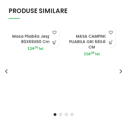
PRODUSE SIMILARE
SOLD OUT
SOLD OUT
Masa Pliabila Jesper Iii
MASA CAMPING
80X69X60 Cm
PLIABILA GRI 68X46X41
HOT
CM
.30
124
lei
.00
156
lei