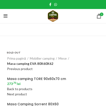
0
SOLD OUT
Click to enlarge
Prima pagină
Mobilier camping
Mese
Masa camping EVA 80X60X62
Previous product
Masa camping TORE 90x60x70 cm
.70
273
lei
Back to products
Next product
Masa Camping Sorrent 80X60