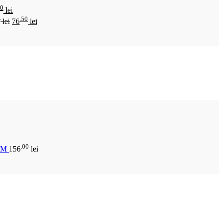
00
lei
0
.50
lei
76
lei
.00
CM
156
lei