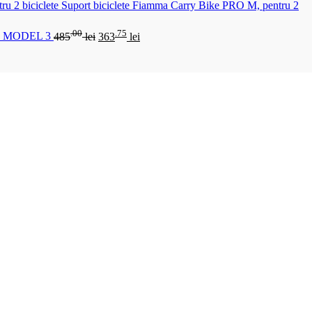
Suport biciclete Fiamma Carry Bike PRO M, pentru 2
.00
.75
 MODEL 3
485
lei
363
lei