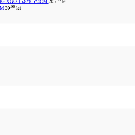
G XGO 15.8*8.5*4CM
205
lei
.00
CM
39
lei