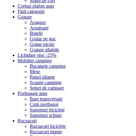
Stalpi de cort
Corturi plafon auto
Fără categorie
Gratare
Aragaze
Arzatoare
Butelii
Gratar pe gaz
Gratar picnic
Gratare pliabile
Lichidare stoc -25%
Mobilier camping
Bucatarie camping
Mese
Paturi pliante
Scaune camping
Seturi de campare
Portbagaje auto
Bare transversale
Cutii portbagaj
Suporturi biciclete
Suporturi schiuri
Rucsacuri
Rucsacuri biciclete
Rucsacuri munte