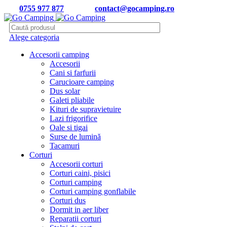
Tel:
0755 977 877
| Email:
contact@gocamping.ro
Alege categoria
Accesorii camping
Accesorii
Cani si farfurii
Carucioare camping
Dus solar
Galeti pliabile
Kituri de supravietuire
Lazi frigorifice
Oale si tigai
Surse de lumină
Tacamuri
Corturi
Accesorii corturi
Corturi caini, pisici
Corturi camping
Corturi camping gonflabile
Corturi dus
Dormit in aer liber
Reparatii corturi