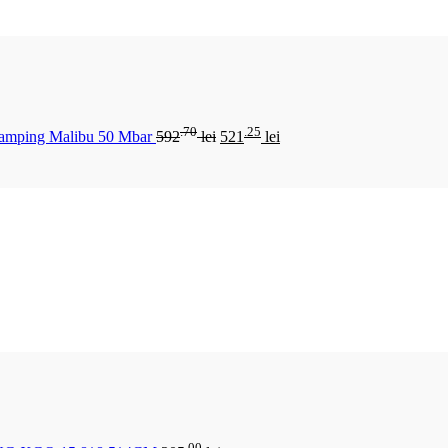
.70
.25
Camping Malibu 50 Mbar
592
lei
521
lei
.00