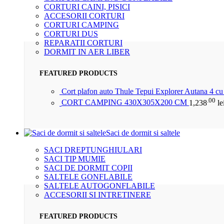
CORTURI CAINI, PISICI
ACCESORII CORTURI
CORTURI CAMPING
CORTURI DUS
REPARATII CORTURI
DORMIT IN AER LIBER
FEATURED PRODUCTS
Cort plafon auto Thule Tepui Explorer Autana 4 c
.00
CORT CAMPING 430X305X200 CM
1,238
le
Saci de dormit si saltele
SACI DREPTUNGHIULARI
SACI TIP MUMIE
SACI DE DORMIT COPII
SALTELE GONFLABILE
SALTELE AUTOGONFLABILE
ACCESORII SI INTRETINERE
FEATURED PRODUCTS