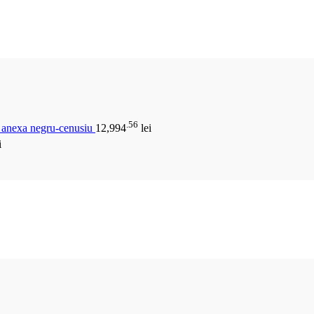
.56
u anexa negru-cenusiu
12,994
lei
i