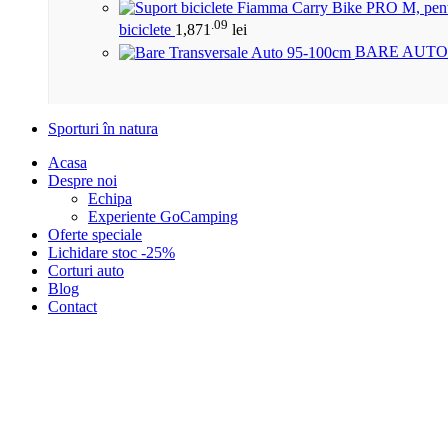
.09
biciclete
1,871
lei
BARE AUTO
Sporturi în natura
Acasa
Despre noi
Echipa
Experiente GoCamping
Oferte speciale
Lichidare stoc -25%
Corturi auto
Blog
Contact