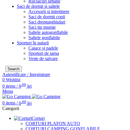
Rucsacuri urbane
Saci de dormit si saltele
Accesorii si intretinere
Saci de dormit copii
Saci dreptunghiulari
Saci tip mumie
Saltele autogonflabile
Saltele gonflabile
Sporturi în natură
Caiace și padele
Sporturi de iarna
Veste de salvare
Search
Autentificare / Inregistrare
0
Wishlist
.00
0
items
/
0
lei
Menu
.00
0
items
/
0
lei
Categorii
Corturi
CORTURI PLAFON AUTO
CORTURI CAMPING GONFLABILE