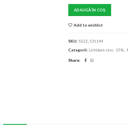
ADAUGĂ ÎN COȘ
Add to wishlist
SKU:
SS22_531144
Categorii:
Lichidare stoc -25%
,
Share