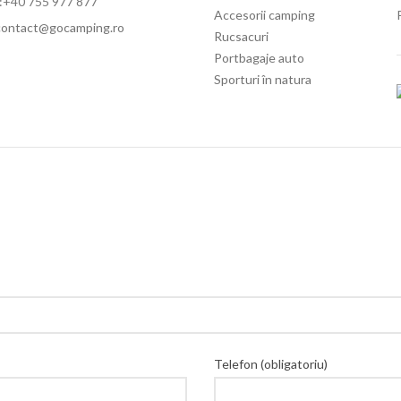
:+40 755 977 877
Accesorii camping
contact@gocamping.ro
Rucsacuri
Portbagaje auto
Sporturi în natura
Telefon (obligatoriu)