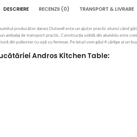
DESCRIERE
RECENZII (0)
TRANSPORT & LIVRARE
itul producător danez Outwell este un ajutor practic atunci când gătiți 
-un ambalaj de transport practic. Construcția solidă din aluminiu este com
tură din poliester cu ușă cu fermoar. Pe laturi vom găsi 4 cârlige și un bu
bucătăriei Andros Kitchen Table: