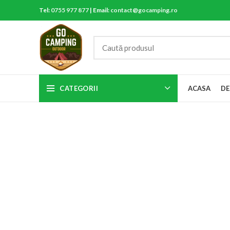
Tel:
0755 977 877
| Email:
contact@gocamping.ro
CATEGORII
ACASA
DE