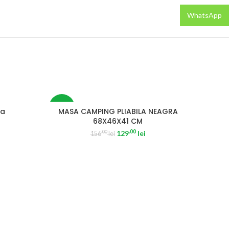
WhatsApp
-17%
ma
MASA CAMPING PLIABILA NEAGRA
68X46X41 CM
.00
129
lei
.00
156
lei
SOLD OUT