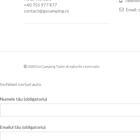
Telefon
+40 755 977 877
Email:
contact@gocamping.ro
2020 Go Camping Toate drepturile rezervate.
Inchirieri corturi auto
Numele tău (obligatoriu)
Emailul tău (obligatoriu)