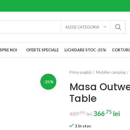
ALEGE CATEGORIA
SPRE NOI
OFERTE SPECIALE
LICHIDARE STOC -25%
CORTURI
Prima pagină
Mobilier camping
-25%
Masa Outwel
Table
.75
.00
366
lei
489
lei
1 în stoc