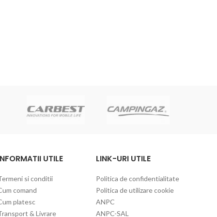
Mas
C
INFORMATII UTILE
LINK-URI UTILE
Termeni si conditii
Politica de confidentialitate
Cum comand
Politica de utilizare cookie
Cum platesc
ANPC
Transport & Livrare
ANPC-SAL