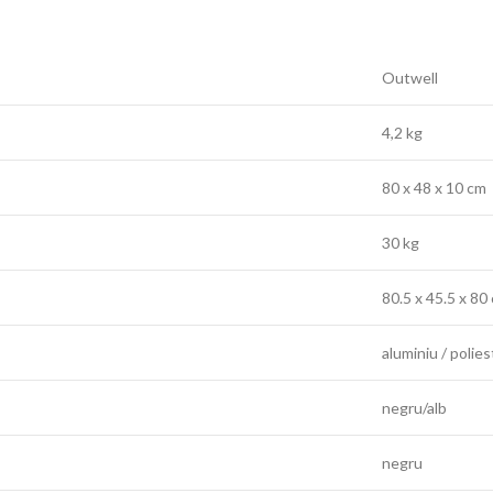
Outwell
4,2 kg
80 x 48 x 10 cm
30 kg
80.5 x 45.5 x 80
aluminiu / polies
negru/alb
negru