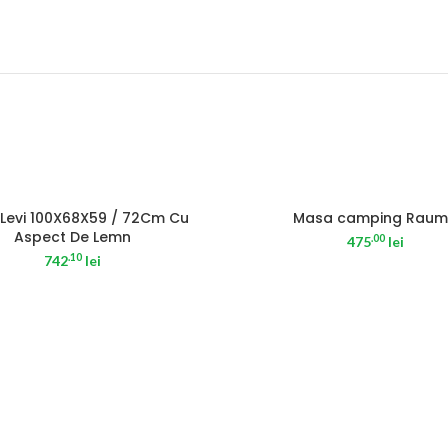
Levi 100X68X59 / 72Cm Cu
Masa camping Rau
Aspect De Lemn
.00
475
lei
.10
742
lei