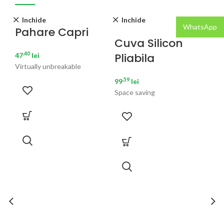
Inchide
Inchide
WhatsApp
Pahare Capri
Cuva Silicon
.40
Pliabila
47
lei
Virtually unbreakable
.59
99
lei
Space saving
S
C
M
59
foo