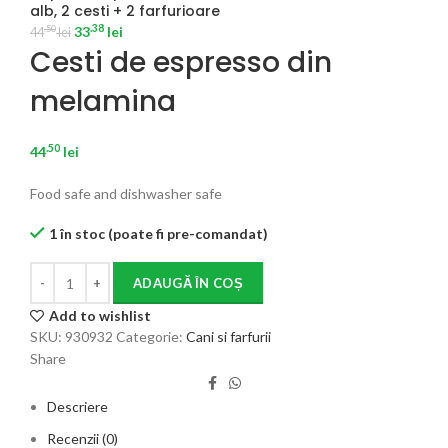
alb, 2 cesti + 2 farfurioare
.38
33
lei
.50
44
lei
Cesti de espresso din
melamina
.50
44
lei
Food safe and dishwasher safe
1 în stoc (poate fi pre-comandat)
ADAUGĂ ÎN COȘ
Add to wishlist
SKU:
930932
Categorie:
Cani si farfurii
Share
Descriere
Recenzii (0)