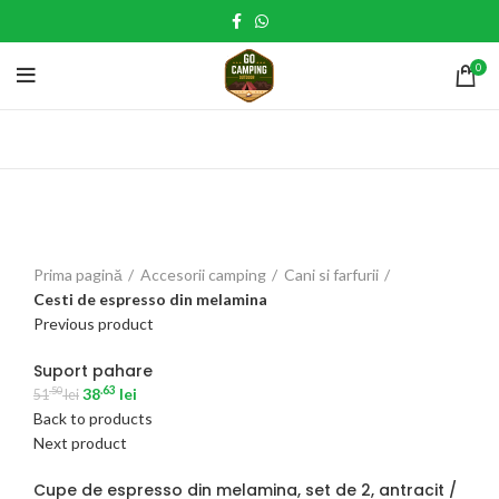
0
Click to enlarge
Prima pagină
Accesorii camping
Cani si farfurii
Cesti de espresso din melamina
Previous product
Suport pahare
.63
38
lei
.50
51
lei
Back to products
Next product
Cupe de espresso din melamina, set de 2, antracit /