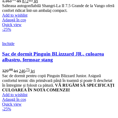
1,163
lei
872
lei
Salteaua autogonflabilă Shangri-La II 7.5 Grande de la Vango oferă
confort ridicat într-un ambalaj compact.
Add to wishlist
Adaugă în coș
Quick view
-25%
Inchide
Sac de dormit Pinguin BLizzzard JR., culoarea
albastru, fermoar stang
.00
.75
329
lei
246
lei
Sac de dormit pentru copii Pinguin Blizzard Junior. Asigură
confortul termic din primăvară până în toamnă și poate fi descheiat
în întregime și folosit ca pătură.
VĂ RUGĂM SĂ SPECIFICAȚI
CULOAREA ÎN NOTA COMENZII!
Add to wishlist
Adaugă în coș
Quick view
-25%