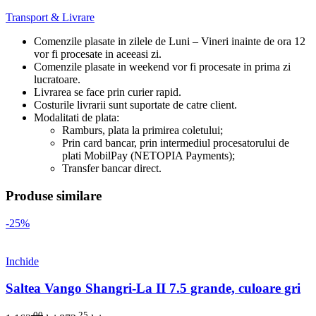
Transport & Livrare
Comenzile plasate in zilele de Luni – Vineri inainte de ora 12
vor fi procesate in aceeasi zi.
Comenzile plasate in weekend vor fi procesate in prima zi
lucratoare.
Livrarea se face prin curier rapid.
Costurile livrarii sunt suportate de catre client.
Modalitati de plata:
Ramburs, plata la primirea coletului;
Prin card bancar, prin intermediul procesatorului de
plati MobilPay (NETOPIA Payments);
Transfer bancar direct.
Produse similare
-25%
Inchide
Saltea Vango Shangri-La II 7.5 grande, culoare gri
.00
.25