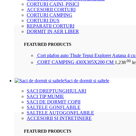
CORTURI CAINI, PISICI
ACCESORII CORTURI
CORTURI CAMPING
CORTURI DUS
REPARATII CORTURI
DORMIT IN AER LIBER
FEATURED PRODUCTS
Cort plafon auto Thule Tepui Explorer Autana 4 c
.00
CORT CAMPING 430X305X200 CM
1,238
le
Saci de dormit si saltele
SACI DREPTUNGHIULARI
SACI TIP MUMIE
SACI DE DORMIT COPII
SALTELE GONFLABILE
SALTELE AUTOGONFLABILE
ACCESORII SI INTRETINERE
FEATURED PRODUCTS