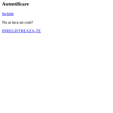
Autentificare
Inchide
Nu ai inca un cont?
INREGISTREAZA-TE
Numele tău (obligatoriu)
Emailul tău (obligatoriu)
Telefon (obligatoriu)
Selectati cortul pe care doriti sa il inchiriati
Nr. zile inchiriere (obligatoriu)