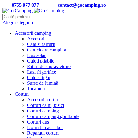
Tel:
0755 977 877
| Email:
contact@gocamping.ro
Alege categoria
Accesorii camping
Accesorii
Cani si farfurii
Carucioare camping
Dus solar
Galeti pliabile
Kituri de supravietuire
Lazi frigorifice
Oale si tigai
Surse de lumină
Tacamuri
Corturi
Accesorii corturi
Corturi caini, pisici
Corturi camping
Corturi camping gonflabile
Corturi dus
Dormit in aer liber
Reparatii corturi