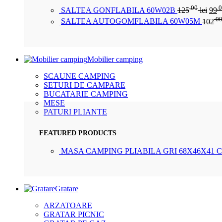
.00
.
SALTEA GONFLABILA 60W02B
125
lei
99
.0
SALTEA AUTOGOMFLABILA 60W05M
102
Mobilier camping
SCAUNE CAMPING
SETURI DE CAMPARE
BUCATARIE CAMPING
MESE
PATURI PLIANTE
FEATURED PRODUCTS
MASA CAMPING PLIABILA GRI 68X46X41 
Gratare
ARZATOARE
GRATAR PICNIC