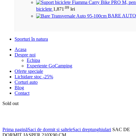
.09
biciclete
1,871
lei
BARE AUTO
Sporturi în natura
Acasa
Despre noi
Echipa
Experiente GoCamping
Oferte speciale
Lichidare stoc -25%
Corturi auto
Blog
Contact
Sold out
Click to enlarge
Prima pagină
Saci de dormit si saltele
Saci dreptunghiulari
SAC DE
DORMIT JASPER 210X90 CM