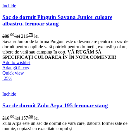
Inchide
Sac de dormit Pinguin Savana Junior culoare
albastru, fermoar stang
.00
.75
289
lei
216
lei
Savana Junior de la firma Pinguin este o desemnare pentru un sac de
dormit pentru copii de vară potrivit pentru drumeții, excursii școlare,
tabere de vară sau camping în cort.
VĂ RUGĂM SĂ
SPECIFICAȚI CULOAREA ÎN ÎN NOTA COMENZII!
Add to wishlist
Adaugă în coș
Quick view
-25%
Inchide
Sac de dormit Zulu Arpa 195 fermoar stang
.00
.50
210
lei
157
lei
Zulu Arpa este un sac de dormit de vară care, datorită formei sale de
mumie, copiază cu exactitate corpul și