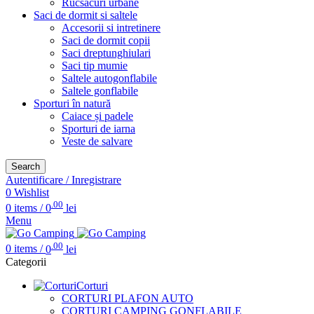
Rucsacuri urbane
Saci de dormit si saltele
Accesorii si intretinere
Saci de dormit copii
Saci dreptunghiulari
Saci tip mumie
Saltele autogonflabile
Saltele gonflabile
Sporturi în natură
Caiace și padele
Sporturi de iarna
Veste de salvare
Search
Autentificare / Inregistrare
0
Wishlist
.00
0
items
/
0
lei
Menu
.00
0
items
/
0
lei
Categorii
Corturi
CORTURI PLAFON AUTO
CORTURI CAMPING GONFLABILE