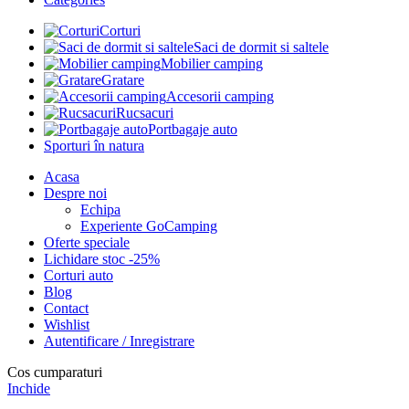
Corturi
Saci de dormit si saltele
Mobilier camping
Gratare
Accesorii camping
Rucsacuri
Portbagaje auto
Sporturi în natura
Acasa
Despre noi
Echipa
Experiente GoCamping
Oferte speciale
Lichidare stoc -25%
Corturi auto
Blog
Contact
Wishlist
Autentificare / Inregistrare
Cos cumparaturi
Inchide