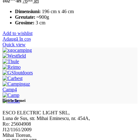
102
lei
76
lei
Dimensiuni:
196 cm x 46 cm
Greutate: ~
900g
Grosime:
3 cm
Add to wishlist
Adaugă în coș
Quick view
Camp4
Datele firmei
ESCO ELECTRIC LIGHT SRL,
Luna de Sus, str. Mihai Eminescu, nr. 454A,
Ro: 25604908
J12/1161/2009
Mihai Tiorean,