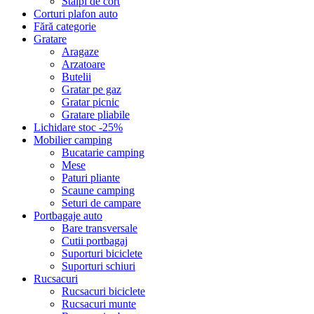
Stalpi de cort
Corturi plafon auto
Fără categorie
Gratare
Aragaze
Arzatoare
Butelii
Gratar pe gaz
Gratar picnic
Gratare pliabile
Lichidare stoc -25%
Mobilier camping
Bucatarie camping
Mese
Paturi pliante
Scaune camping
Seturi de campare
Portbagaje auto
Bare transversale
Cutii portbagaj
Suporturi biciclete
Suporturi schiuri
Rucsacuri
Rucsacuri biciclete
Rucsacuri munte