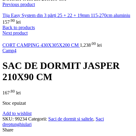
Previous product
Tija Easy System din 3 părți 25 + 22 + 19mm 115-270cm aluminiu
.90
157
lei
Back to products
Next product
.00
CORT CAMPING 430X305X200 CM
1,238
lei
Camp4
SAC DE DORMIT JASPER
210X90 CM
.80
167
lei
Stoc epuizat
Add to wishlist
SKU:
99234
Categorii:
Saci de dormit si saltele
,
Saci
dreptunghiulari
Share