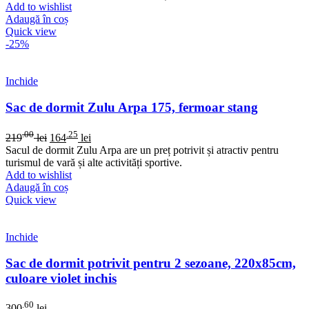
Add to wishlist
Adaugă în coș
Quick view
-25%
Inchide
Sac de dormit Zulu Arpa 175, fermoar stang
.00
.25
219
lei
164
lei
Sacul de dormit Zulu Arpa are un preț potrivit și atractiv pentru
turismul de vară și alte activități sportive.
Add to wishlist
Adaugă în coș
Quick view
Inchide
Sac de dormit potrivit pentru 2 sezoane, 220x85cm,
culoare violet inchis
.60
300
lei