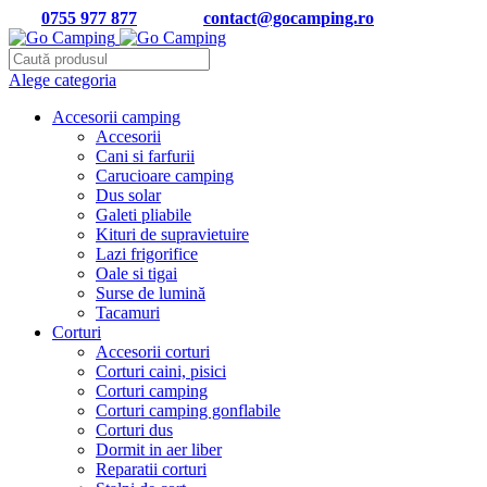
Tel:
0755 977 877
| Email:
contact@gocamping.ro
Alege categoria
Accesorii camping
Accesorii
Cani si farfurii
Carucioare camping
Dus solar
Galeti pliabile
Kituri de supravietuire
Lazi frigorifice
Oale si tigai
Surse de lumină
Tacamuri
Corturi
Accesorii corturi
Corturi caini, pisici
Corturi camping
Corturi camping gonflabile
Corturi dus
Dormit in aer liber
Reparatii corturi