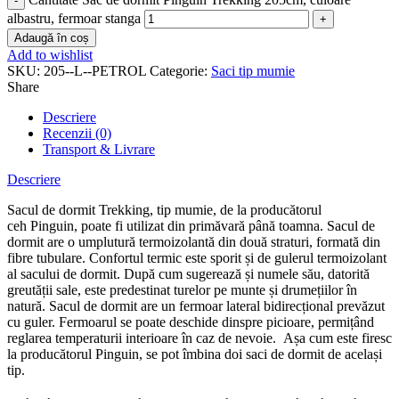
albastru, fermoar stanga
Adaugă în coș
Add to wishlist
SKU:
205--L--PETROL
Categorie:
Saci tip mumie
Share
Descriere
Recenzii (0)
Transport & Livrare
Descriere
Sacul de dormit Trekking, tip mumie, de la producătorul
ceh Pinguin, poate fi utilizat din primăvară până toamna. Sacul de
dormit are o umplutură termoizolantă din două straturi, formată din
fibre tubulare. Confortul termic este sporit și de gulerul termoizolant
al sacului de dormit. După cum sugerează și numele său, datorită
greutății sale, este predestinat turelor pe munte și drumețiilor în
natură. Sacul de dormit are un fermoar lateral bidirecțional prevăzut
cu guler. Fermoarul se poate deschide dinspre picioare, permițând
reglarea temperaturii interioare în caz de nevoie. Așa cum este firesc
la producătorul Pinguin, se pot îmbina doi saci de dormit de același
tip.