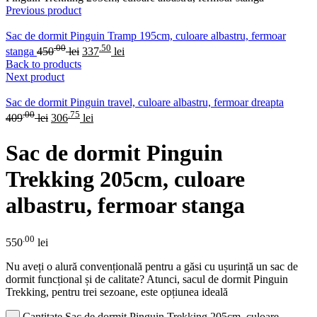
Previous product
Sac de dormit Pinguin Tramp 195cm, culoare albastru, fermoar
.00
.50
stanga
450
lei
337
lei
Back to products
Next product
Sac de dormit Pinguin travel, culoare albastru, fermoar dreapta
.00
.75
409
lei
306
lei
Sac de dormit Pinguin
Trekking 205cm, culoare
albastru, fermoar stanga
.00
550
lei
Nu aveți o alură convențională pentru a găsi cu ușurință un sac de
dormit funcțional și de calitate? Atunci, sacul de dormit Pinguin
Trekking, pentru trei sezoane, este opțiunea ideală
Cantitate Sac de dormit Pinguin Trekking 205cm, culoare