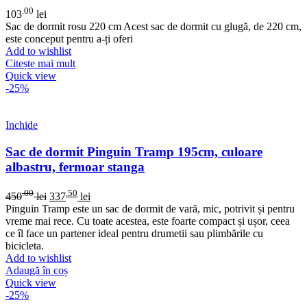
.00
103
lei
Sac de dormit rosu 220 cm Acest sac de dormit cu glugă, de 220 cm,
este conceput pentru a-ți oferi
Add to wishlist
Citește mai mult
Quick view
-25%
Inchide
Sac de dormit Pinguin Tramp 195cm, culoare
albastru, fermoar stanga
.00
.50
450
lei
337
lei
Pinguin Tramp este un sac de dormit de vară, mic, potrivit și pentru
vreme mai rece. Cu toate acestea, este foarte compact și ușor, ceea
ce îl face un partener ideal pentru drumetii sau plimbările cu
bicicleta.
Add to wishlist
Adaugă în coș
Quick view
-25%