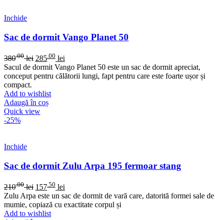
Inchide
Sac de dormit Vango Planet 50
.00
.00
380
lei
285
lei
Sacul de dormit Vango Planet 50 este un sac de dormit apreciat,
conceput pentru călătorii lungi, fapt pentru care este foarte ușor și
compact.
Add to wishlist
Adaugă în coș
Quick view
-25%
Inchide
Sac de dormit Zulu Arpa 195 fermoar stang
.00
.50
210
lei
157
lei
Zulu Arpa este un sac de dormit de vară care, datorită formei sale de
mumie, copiază cu exactitate corpul și
Add to wishlist