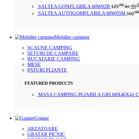
.00
.
SALTEA GONFLABILA 60W02B
125
lei
99
.0
SALTEA AUTOGOMFLABILA 60W05M
102
Mobilier camping
SCAUNE CAMPING
SETURI DE CAMPARE
BUCATARIE CAMPING
MESE
PATURI PLIANTE
FEATURED PRODUCTS
MASA CAMPING PLIABILA GRI 68X46X41 
Gratare
ARZATOARE
GRATAR PICNIC