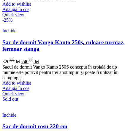
Add to wishlist
Adaugă în coș
Quick view
-25%
Inchide
Sac de dormit Vango Kanto 250s, culoare turcoaz,
fermoar stanga
.00
.00
320
lei
240
lei
Sacul de dormit Vango Kanto 250S conceput în croială de tip
mumie este potrivit pentru trei anotimpuri și poate fi utilizat în
camping și
Add to wishlist
Adaugă în coș
Quick view
Sold out
Inchide
Sac de dormit rosu 220 cm