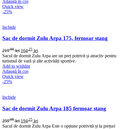
Adaugă în coș
Quick view
-25%
Inchide
Sac de dormit Zulu Arpa 175, fermoar stang
.00
.25
219
lei
164
lei
Sacul de dormit Zulu Arpa are un preț potrivit și atractiv pentru
turismul de vară și alte activități sportive.
Add to wishlist
Adaugă în coș
Quick view
-25%
Inchide
Sac de dormit Zulu Arpa 185 fermoar stang
.00
.25
259
lei
194
lei
Sacul de dormit Zulu Arpa Este o opțiune potrivită și la prețuri