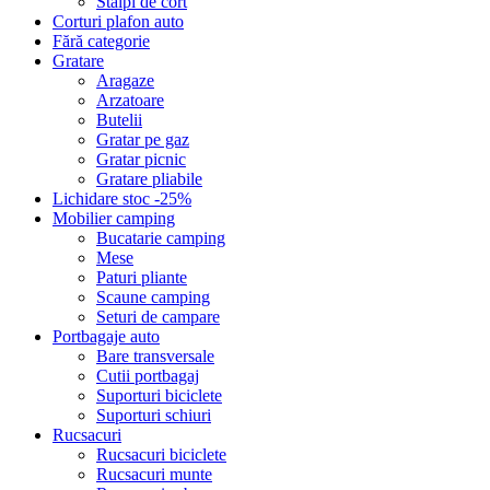
Stalpi de cort
Corturi plafon auto
Fără categorie
Gratare
Aragaze
Arzatoare
Butelii
Gratar pe gaz
Gratar picnic
Gratare pliabile
Lichidare stoc -25%
Mobilier camping
Bucatarie camping
Mese
Paturi pliante
Scaune camping
Seturi de campare
Portbagaje auto
Bare transversale
Cutii portbagaj
Suporturi biciclete
Suporturi schiuri
Rucsacuri
Rucsacuri biciclete
Rucsacuri munte