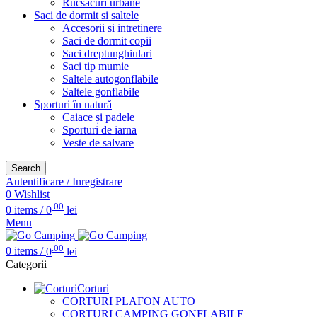
Rucsacuri urbane
Saci de dormit si saltele
Accesorii si intretinere
Saci de dormit copii
Saci dreptunghiulari
Saci tip mumie
Saltele autogonflabile
Saltele gonflabile
Sporturi în natură
Caiace și padele
Sporturi de iarna
Veste de salvare
Search
Autentificare / Inregistrare
0
Wishlist
.00
0
items
/
0
lei
Menu
.00
0
items
/
0
lei
Categorii
Corturi
CORTURI PLAFON AUTO
CORTURI CAMPING GONFLABILE