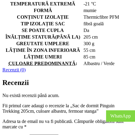
TEMPERATURĂ EXTREMĂ
-21 °C
FORMĂ
mumie
CONȚINUT IZOLAȚIE
Thermicfibre PFM
TIP IZOLAȚIE SAC
fibră goală
SE POATE CUPLA
Da
ÎNĂLȚIME STATURĂ(PÂNĂ LA)
205 cm
GREUTATE UMPLERE
300 g
LĂȚIME ÎN ZONA INFERIOARĂ
55 cm
LĂȚIME UMERI
85 cm
CULOARE PREDOMINANTĂ
:
Albastru / Verde
Recenzii (0)
Recenzii
Nu există recenzii până acum.
Fii primul care adaugi o recenzie la „Sac de dormit Pinguin
Trekking 205cm, culoare albastru, fermoar stanga”
WhatsApp
Adresa ta de email nu va fi publicată.
Câmpurile obligatorii sunt
marcate cu
*