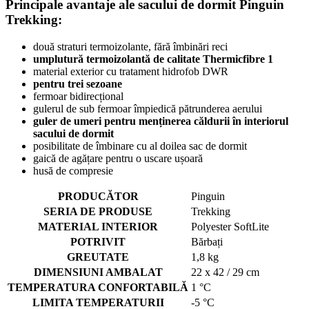
Principale avantaje ale sacului de dormit Pinguin
Trekking:
două straturi termoizolante, fără îmbinări reci
umplutură termoizolantă de calitate
Thermicfibre 1
material exterior cu tratament hidrofob DWR
pentru trei sezoane
fermoar bidirecțional
gulerul de sub fermoar împiedică pătrunderea aerului
guler de umeri pentru menținerea căldurii în interiorul
sacului de dormit
posibilitate de îmbinare cu al doilea sac de dormit
gaică de agățare pentru o uscare ușoară
husă de compresie
PRODUCĂTOR
Pinguin
SERIA DE PRODUSE
Trekking
MATERIAL INTERIOR
Polyester SoftLite
POTRIVIT
Bărbați
GREUTATE
1,8 kg
DIMENSIUNI AMBALAT
22 x 42 / 29 cm
TEMPERATURA CONFORTABILĂ
1 °C
LIMITA TEMPERATURII
-5 °C