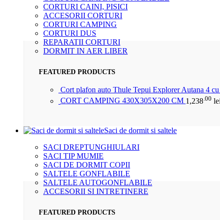
CORTURI CAINI, PISICI
ACCESORII CORTURI
CORTURI CAMPING
CORTURI DUS
REPARATII CORTURI
DORMIT IN AER LIBER
FEATURED PRODUCTS
Cort plafon auto Thule Tepui Explorer Autana 4 c
.00
CORT CAMPING 430X305X200 CM
1,238
le
Saci de dormit si saltele
SACI DREPTUNGHIULARI
SACI TIP MUMIE
SACI DE DORMIT COPII
SALTELE GONFLABILE
SALTELE AUTOGONFLABILE
ACCESORII SI INTRETINERE
FEATURED PRODUCTS