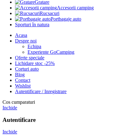
Gratare
Accesorii camping
Rucsacuri
Portbagaje auto
Sporturi în natura
Acasa
Despre noi
Echipa
Experiente GoCamping
Oferte speciale
Lichidare stoc -25%
Corturi auto
Blog
Contact
Wishlist
Autentificare / Inregistrare
Cos cumparaturi
Inchide
Autentificare
Inchide