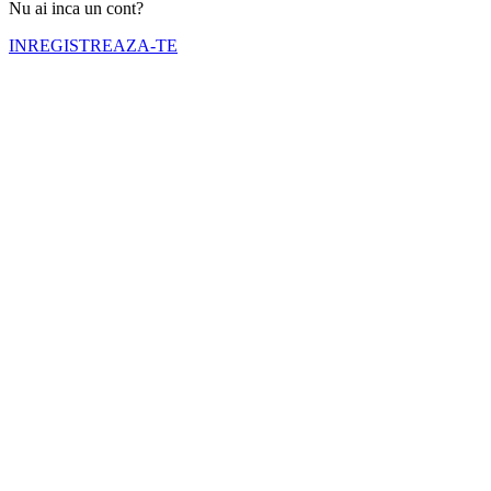
Nu ai inca un cont?
INREGISTREAZA-TE
Numele tău (obligatoriu)
Emailul tău (obligatoriu)
Telefon (obligatoriu)
Selectati cortul pe care doriti sa il inchiriati
Nr. zile inchiriere (obligatoriu)
Inchiriere de la (obligatoriu)