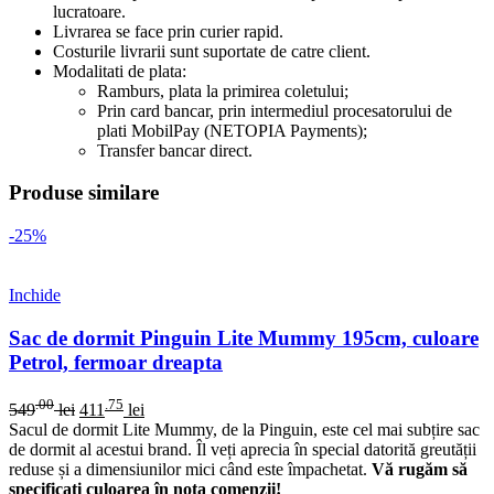
lucratoare.
Livrarea se face prin curier rapid.
Costurile livrarii sunt suportate de catre client.
Modalitati de plata:
Ramburs, plata la primirea coletului;
Prin card bancar, prin intermediul procesatorului de
plati MobilPay (NETOPIA Payments);
Transfer bancar direct.
Produse similare
-25%
Inchide
Sac de dormit Pinguin Lite Mummy 195cm, culoare
Petrol, fermoar dreapta
.00
.75
549
lei
411
lei
Sacul de dormit Lite Mummy, de la Pinguin, este cel mai subțire sac
de dormit al acestui brand. Îl veți aprecia în special datorită greutății
reduse și a dimensiunilor mici când este împachetat.
Vă rugăm să
specificați culoarea în nota comenzii!