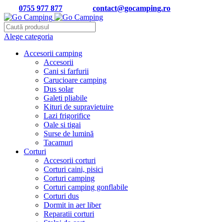
Tel:
0755 977 877
| Email:
contact@gocamping.ro
Alege categoria
Accesorii camping
Accesorii
Cani si farfurii
Carucioare camping
Dus solar
Galeti pliabile
Kituri de supravietuire
Lazi frigorifice
Oale si tigai
Surse de lumină
Tacamuri
Corturi
Accesorii corturi
Corturi caini, pisici
Corturi camping
Corturi camping gonflabile
Corturi dus
Dormit in aer liber
Reparatii corturi