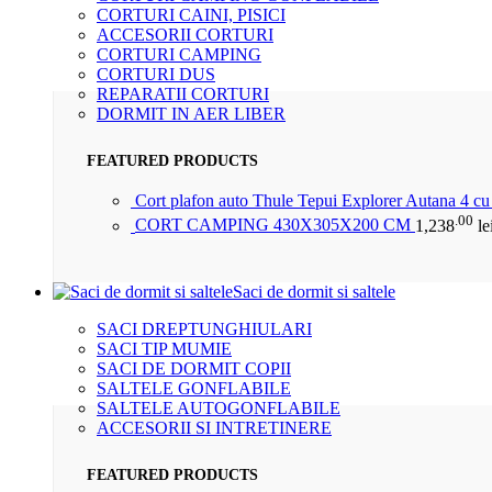
CORTURI CAINI, PISICI
ACCESORII CORTURI
CORTURI CAMPING
CORTURI DUS
REPARATII CORTURI
DORMIT IN AER LIBER
FEATURED PRODUCTS
Cort plafon auto Thule Tepui Explorer Autana 4 c
.00
CORT CAMPING 430X305X200 CM
1,238
le
Saci de dormit si saltele
SACI DREPTUNGHIULARI
SACI TIP MUMIE
SACI DE DORMIT COPII
SALTELE GONFLABILE
SALTELE AUTOGONFLABILE
ACCESORII SI INTRETINERE
FEATURED PRODUCTS