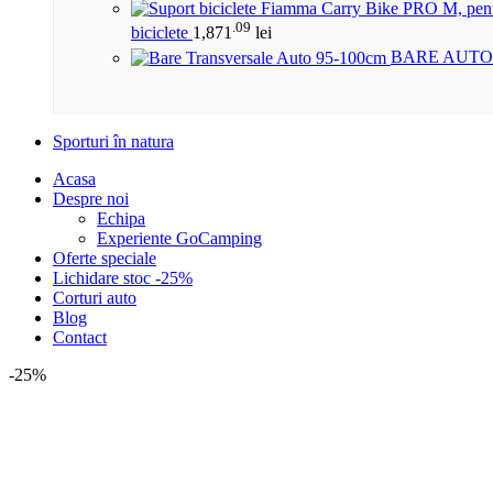
.09
biciclete
1,871
lei
BARE AUTO
Sporturi în natura
Acasa
Despre noi
Echipa
Experiente GoCamping
Oferte speciale
Lichidare stoc -25%
Corturi auto
Blog
Contact
-25%