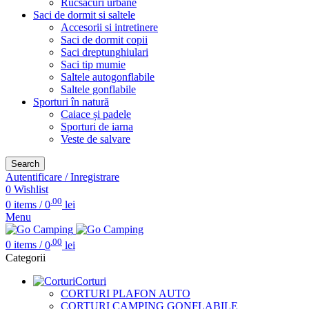
Rucsacuri urbane
Saci de dormit si saltele
Accesorii si intretinere
Saci de dormit copii
Saci dreptunghiulari
Saci tip mumie
Saltele autogonflabile
Saltele gonflabile
Sporturi în natură
Caiace și padele
Sporturi de iarna
Veste de salvare
Search
Autentificare / Inregistrare
0
Wishlist
.00
0
items
/
0
lei
Menu
.00
0
items
/
0
lei
Categorii
Corturi
CORTURI PLAFON AUTO
CORTURI CAMPING GONFLABILE