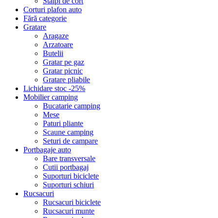
Stalpi de cort
Corturi plafon auto
Fără categorie
Gratare
Aragaze
Arzatoare
Butelii
Gratar pe gaz
Gratar picnic
Gratare pliabile
Lichidare stoc -25%
Mobilier camping
Bucatarie camping
Mese
Paturi pliante
Scaune camping
Seturi de campare
Portbagaje auto
Bare transversale
Cutii portbagaj
Suporturi biciclete
Suporturi schiuri
Rucsacuri
Rucsacuri biciclete
Rucsacuri munte