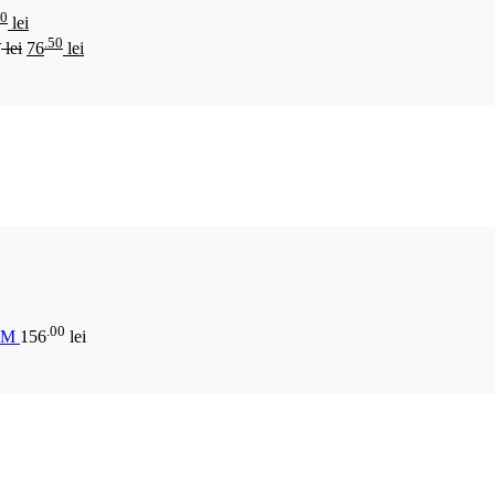
00
lei
0
.50
lei
76
lei
.00
CM
156
lei