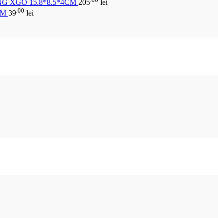
G XGO 15.8*8.5*4CM
205
lei
.00
CM
39
lei