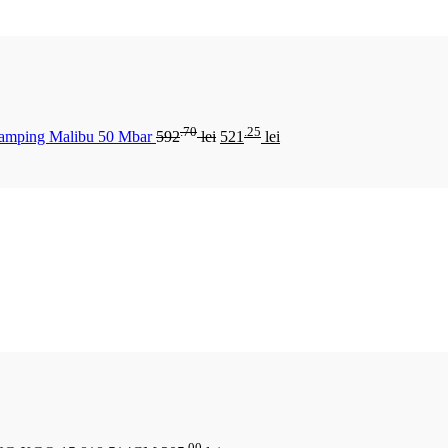
.70
.25
Camping Malibu 50 Mbar
592
lei
521
lei
.00