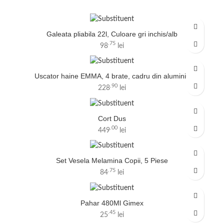
Galeata pliabila 22l, Culoare gri inchis/alb
.75
98
lei
Uscator haine EMMA, 4 brate, cadru din aluminiu
.90
228
lei
Cort Dus
.00
449
lei
Set Vesela Melamina Copii, 5 Piese
.75
84
lei
Pahar 480Ml Gimex
.45
25
lei