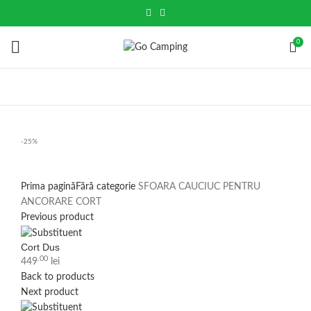
0
-25%
Click to enlarge
Prima pagină
Fără categorie
SFOARA CAUCIUC PENTRU
ANCORARE CORT
Previous product
Cort Dus
.00
449
lei
Back to products
Next product