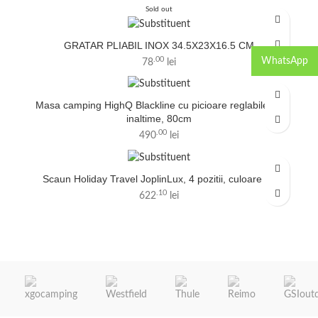
Sold out
GRATAR PLIABIL INOX 34.5X23X16.5 CM
.00
WhatsApp
78
lei
Masa camping HighQ Blackline cu picioare reglabile pe
inaltime, 80cm
.00
490
lei
Scaun Holiday Travel JoplinLux, 4 pozitii, culoare gri
.10
622
lei