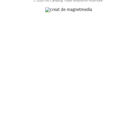
2020 Go Camping Toate drepturile rezervate.
Numele tău (obligatoriu)
Emailul tău (obligatoriu)
Telefon (obligatoriu)
Selectati cortul pe care doriti sa il inchiriati