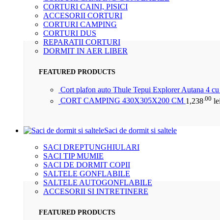
CORTURI CAINI, PISICI
ACCESORII CORTURI
CORTURI CAMPING
CORTURI DUS
REPARATII CORTURI
DORMIT IN AER LIBER
FEATURED PRODUCTS
Cort plafon auto Thule Tepui Explorer Autana 4 c
.00
CORT CAMPING 430X305X200 CM
1,238
le
Saci de dormit si saltele
SACI DREPTUNGHIULARI
SACI TIP MUMIE
SACI DE DORMIT COPII
SALTELE GONFLABILE
SALTELE AUTOGONFLABILE
ACCESORII SI INTRETINERE
FEATURED PRODUCTS