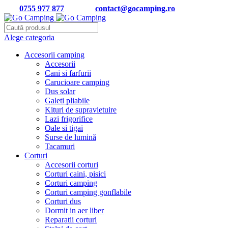
Tel:
0755 977 877
| Email:
contact@gocamping.ro
Alege categoria
Accesorii camping
Accesorii
Cani si farfurii
Carucioare camping
Dus solar
Galeti pliabile
Kituri de supravietuire
Lazi frigorifice
Oale si tigai
Surse de lumină
Tacamuri
Corturi
Accesorii corturi
Corturi caini, pisici
Corturi camping
Corturi camping gonflabile
Corturi dus
Dormit in aer liber
Reparatii corturi