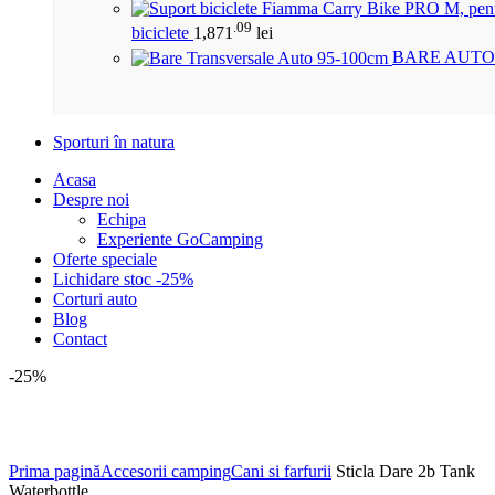
.09
biciclete
1,871
lei
BARE AUTO
Sporturi în natura
Acasa
Despre noi
Echipa
Experiente GoCamping
Oferte speciale
Lichidare stoc -25%
Corturi auto
Blog
Contact
-25%
Click to enlarge
Prima pagină
Accesorii camping
Cani si farfurii
Sticla Dare 2b Tank
Waterbottle