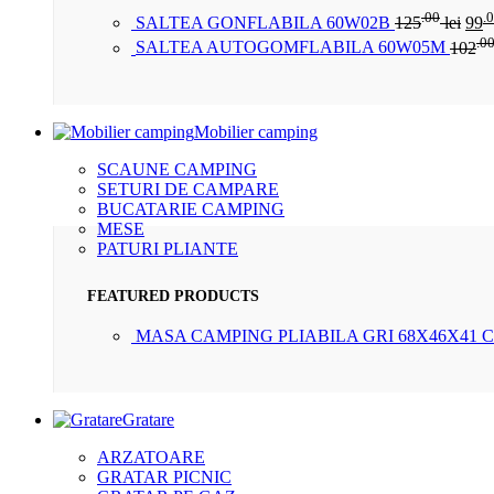
.00
.
SALTEA GONFLABILA 60W02B
125
lei
99
.0
SALTEA AUTOGOMFLABILA 60W05M
102
Mobilier camping
SCAUNE CAMPING
SETURI DE CAMPARE
BUCATARIE CAMPING
MESE
PATURI PLIANTE
FEATURED PRODUCTS
MASA CAMPING PLIABILA GRI 68X46X41 
Gratare
ARZATOARE
GRATAR PICNIC