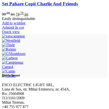
Set Pahare Copii Charlie And Friends
.59
.70
99
lei
74
lei
Easily distinguishable
Add to wishlist
Adaugă în coș
Quick view
Camp4
Datele firmei
ESCO ELECTRIC LIGHT SRL,
Luna de Sus, str. Mihai Eminescu, nr. 454A,
Ro: 25604908
J12/1161/2009
Mihai Tiorean,
+40 755 977 877