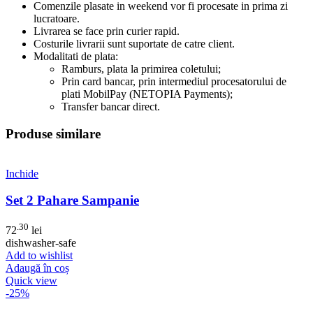
Comenzile plasate in weekend vor fi procesate in prima zi
lucratoare.
Livrarea se face prin curier rapid.
Costurile livrarii sunt suportate de catre client.
Modalitati de plata:
Ramburs, plata la primirea coletului;
Prin card bancar, prin intermediul procesatorului de
plati MobilPay (NETOPIA Payments);
Transfer bancar direct.
Produse similare
Inchide
Set 2 Pahare Sampanie
.30
72
lei
dishwasher-safe
Add to wishlist
Adaugă în coș
Quick view
-25%