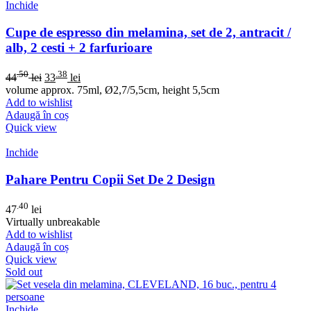
Inchide
Cupe de espresso din melamina, set de 2, antracit /
alb, 2 cesti + 2 farfurioare
.50
.38
44
lei
33
lei
volume approx. 75ml, Ø2,7/5,5cm, height 5,5cm
Add to wishlist
Adaugă în coș
Quick view
Inchide
Pahare Pentru Copii Set De 2 Design
.40
47
lei
Virtually unbreakable
Add to wishlist
Adaugă în coș
Quick view
Sold out
Inchide