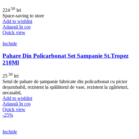
.50
224
lei
Space-saving to store
Add to wishlist
Adaugă în coș
Quick view
Inchide
Pahare Din Policarbonat Set Sampanie St.Tropez
210Ml
.30
25
lei
Setul de pahare de șampanie fabricate din policarbonat cu picior
deșurubabil, rezistent la spălătorul de vase, rezistent la zgârieturi,
necasabil,
Add to wishlist
Adaugă în coș
Quick view
-25%
Inchide