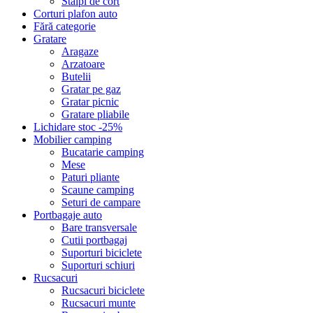
Stalpi de cort
Corturi plafon auto
Fără categorie
Gratare
Aragaze
Arzatoare
Butelii
Gratar pe gaz
Gratar picnic
Gratare pliabile
Lichidare stoc -25%
Mobilier camping
Bucatarie camping
Mese
Paturi pliante
Scaune camping
Seturi de campare
Portbagaje auto
Bare transversale
Cutii portbagaj
Suporturi biciclete
Suporturi schiuri
Rucsacuri
Rucsacuri biciclete
Rucsacuri munte