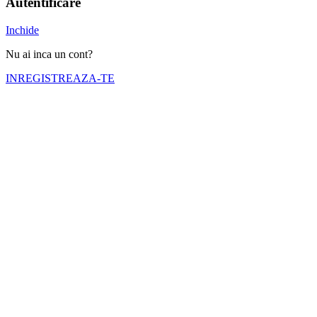
Autentificare
Inchide
Nu ai inca un cont?
INREGISTREAZA-TE
Numele tău (obligatoriu)
Emailul tău (obligatoriu)
Telefon (obligatoriu)
Selectati cortul pe care doriti sa il inchiriati
Nr. zile inchiriere (obligatoriu)