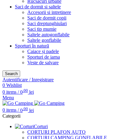
Rucsacuri urbane
Saci de dormit si saltele
Accesorii si intretinere
Saci de dormit copii
Saci dreptunghiulari
Saci tip mumie
Saltele autogonflabile
Saltele gonflabile
Sporturi în natură
Caiace și padele
Sporturi de iarna
Veste de salvare
Search
Autentificare / Inregistrare
0
Wishlist
.00
0
items
/
0
lei
Menu
.00
0
items
/
0
lei
Categorii
Corturi
CORTURI PLAFON AUTO
CORTURI CAMPING GONFLABILE