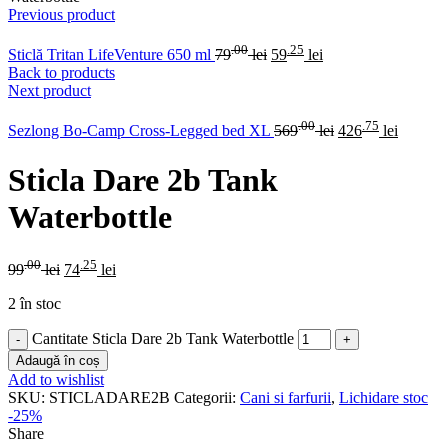
Previous product
.00
.25
Sticlă Tritan LifeVenture 650 ml
79
lei
59
lei
Back to products
Next product
.00
.75
Sezlong Bo-Camp Cross-Legged bed XL
569
lei
426
lei
Sticla Dare 2b Tank
Waterbottle
.00
.25
99
lei
74
lei
2 în stoc
Cantitate Sticla Dare 2b Tank Waterbottle
Adaugă în coș
Add to wishlist
SKU:
STICLADARE2B
Categorii:
Cani si farfurii
,
Lichidare stoc
-25%
Share