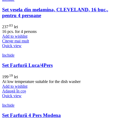
Set vesela din melamina, CLEVELAND, 16 buc.,
pentru 4 persoane
.03
237
lei
16 pcs. for 4 persons
Add to wishlist
Citește mai mult
Quick view
Inchide
Set Farfurii Luca/4Pers
.19
199
lei
At low temperature suitable for the dish washer
Add to wishlist
Adaugă în coș
Quick view
Inchide
Set Farfurii 4 Pers Modena