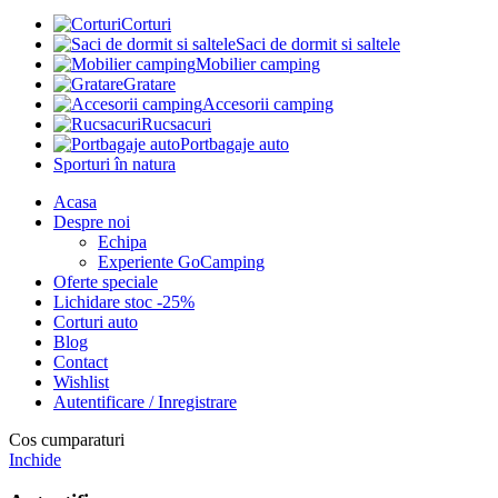
Corturi
Saci de dormit si saltele
Mobilier camping
Gratare
Accesorii camping
Rucsacuri
Portbagaje auto
Sporturi în natura
Acasa
Despre noi
Echipa
Experiente GoCamping
Oferte speciale
Lichidare stoc -25%
Corturi auto
Blog
Contact
Wishlist
Autentificare / Inregistrare
Cos cumparaturi
Inchide