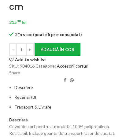
cm
.30
215
lei
2 în stoc (poate fi pre-comandat)
ADAUGĂ ÎN COȘ
Add to wishlist
SKU:
904016
Categorie:
Accesorii corturi
Share
Descriere
Recenzii (0)
Transport & Livrare
Descriere
Covor de cort pentru autorulota. 100% polipropilena.
Reciclabil. Include geanta de transport. Usor de curatat.