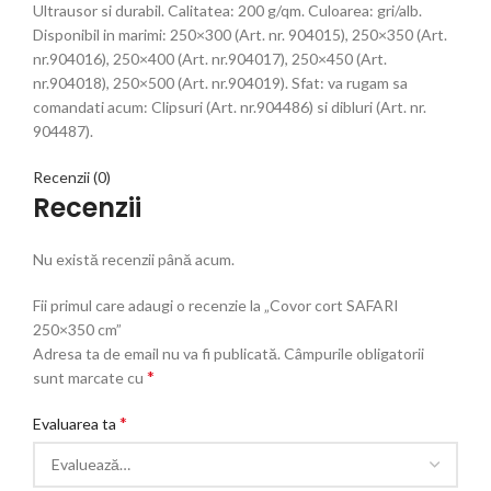
Ultrausor si durabil. Calitatea: 200 g/qm. Culoarea: gri/alb.
Disponibil in marimi: 250×300 (Art. nr. 904015), 250×350 (Art.
nr.904016), 250×400 (Art. nr.904017), 250×450 (Art.
nr.904018), 250×500 (Art. nr.904019). Sfat: va rugam sa
comandati acum: Clipsuri (Art. nr.904486) si dibluri (Art. nr.
904487).
Recenzii (0)
Recenzii
Nu există recenzii până acum.
Fii primul care adaugi o recenzie la „Covor cort SAFARI
250×350 cm”
Adresa ta de email nu va fi publicată.
Câmpurile obligatorii
*
sunt marcate cu
*
Evaluarea ta