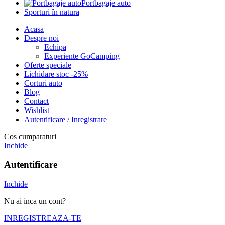
Portbagaje auto
Sporturi în natura
Acasa
Despre noi
Echipa
Experiente GoCamping
Oferte speciale
Lichidare stoc -25%
Corturi auto
Blog
Contact
Wishlist
Autentificare / Inregistrare
Cos cumparaturi
Inchide
Autentificare
Inchide
Nu ai inca un cont?
INREGISTREAZA-TE