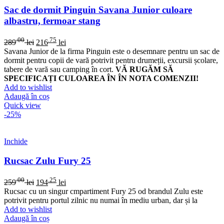
Sac de dormit Pinguin Savana Junior culoare
albastru, fermoar stang
.00
.75
289
lei
216
lei
Savana Junior de la firma Pinguin este o desemnare pentru un sac de
dormit pentru copii de vară potrivit pentru drumeții, excursii școlare,
tabere de vară sau camping în cort.
VĂ RUGĂM SĂ
SPECIFICAȚI CULOAREA ÎN ÎN NOTA COMENZII!
Add to wishlist
Adaugă în coș
Quick view
-25%
Inchide
Rucsac Zulu Fury 25
.00
.25
259
lei
194
lei
Rucsac cu un singur cmpartiment Fury 25 od brandul Zulu este
potrivit pentru portul zilnic nu numai în mediu urban, dar și la
Add to wishlist
Adaugă în coș