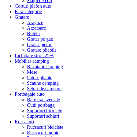
Stalpi de cort
Corturi plafon auto
Fără categorie
Gratare
Aragaze
Arzatoare
Butelii
Gratar pe gaz
Gratar picnic
Gratare pliabile
Lichidare stoc -25%
Mobilier camping
Bucatarie camping
Mese
Paturi pliante
Scaune camping
Seturi de campare
Portbagaje auto
Bare transversale
Cutii portbagaj
Suporturi biciclete
Suporturi schiuri
Rucsacuri
Rucsacuri biciclete
Rucsacuri munte