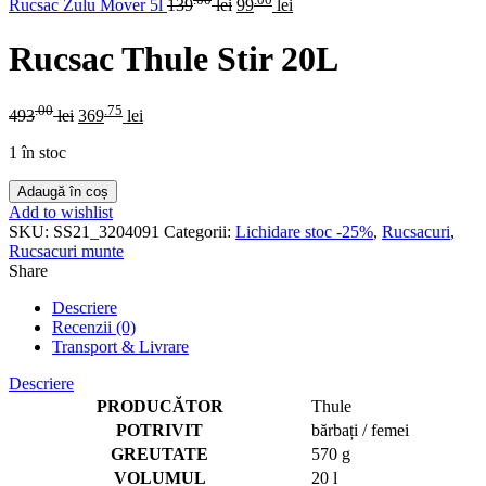
Rucsac Zulu Mover 5l
139
lei
99
lei
Rucsac Thule Stir 20L
.00
.75
493
lei
369
lei
1 în stoc
Adaugă în coș
Add to wishlist
SKU:
SS21_3204091
Categorii:
Lichidare stoc -25%
,
Rucsacuri
,
Rucsacuri munte
Share
Descriere
Recenzii (0)
Transport & Livrare
Descriere
PRODUCĂTOR
Thule
POTRIVIT
bărbați / femei
GREUTATE
570 g
VOLUMUL
20 l