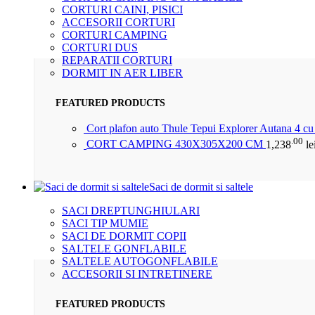
CORTURI CAINI, PISICI
ACCESORII CORTURI
CORTURI CAMPING
CORTURI DUS
REPARATII CORTURI
DORMIT IN AER LIBER
FEATURED PRODUCTS
Cort plafon auto Thule Tepui Explorer Autana 4 c
.00
CORT CAMPING 430X305X200 CM
1,238
le
Saci de dormit si saltele
SACI DREPTUNGHIULARI
SACI TIP MUMIE
SACI DE DORMIT COPII
SALTELE GONFLABILE
SALTELE AUTOGONFLABILE
ACCESORII SI INTRETINERE
FEATURED PRODUCTS