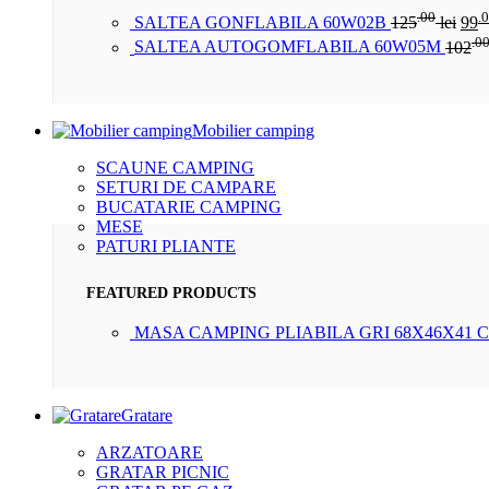
.00
.
SALTEA GONFLABILA 60W02B
125
lei
99
.0
SALTEA AUTOGOMFLABILA 60W05M
102
Mobilier camping
SCAUNE CAMPING
SETURI DE CAMPARE
BUCATARIE CAMPING
MESE
PATURI PLIANTE
FEATURED PRODUCTS
MASA CAMPING PLIABILA GRI 68X46X41 
Gratare
ARZATOARE
GRATAR PICNIC