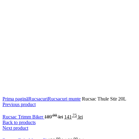
Click to enlarge
Prima pagină
Rucsacuri
Rucsacuri munte
Rucsac Thule Stir 20L
Previous product
.00
.75
Rucsac Trimm Biker
189
lei
141
lei
Back to products
Next product
.00
.00