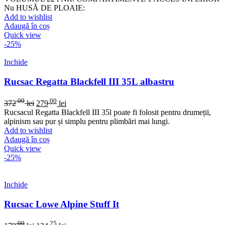
Nu HUSĂ DE PLOAIE:
Add to wishlist
Adaugă în coș
Quick view
-25%
Inchide
Rucsac Regatta Blackfell III 35L albastru
.00
.00
372
lei
279
lei
Rucsacul Regatta Blackfell III 35l poate fi folosit pentru drumeții,
alpinism sau pur și simplu pentru plimbări mai lungi.
Add to wishlist
Adaugă în coș
Quick view
-25%
Inchide
Rucsac Lowe Alpine Stuff It
.00
.25