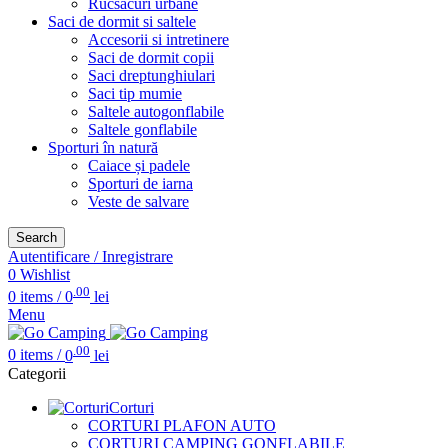
Rucsacuri urbane
Saci de dormit si saltele
Accesorii si intretinere
Saci de dormit copii
Saci dreptunghiulari
Saci tip mumie
Saltele autogonflabile
Saltele gonflabile
Sporturi în natură
Caiace și padele
Sporturi de iarna
Veste de salvare
Search
Autentificare / Inregistrare
0
Wishlist
.00
0
items
/
0
lei
Menu
.00
0
items
/
0
lei
Categorii
Corturi
CORTURI PLAFON AUTO
CORTURI CAMPING GONFLABILE