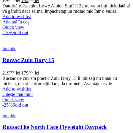
179
lei
134
lei
Datorită rucsacului Lowe Alpine Stuff It 22 nu va trebui niciodată să
vă gândiți dacă să mai împachetați un rucsac mic într-o valiză
Add to wishlist
Adaugă în coș
Quick view
-18%
Sold out
Inchide
Rucsac Zulu Dory 15
.00
.00
219
lei
179
lei
Rucsac de ciclism practic Zulu Dory 15 îl utilizați nu umai cu
bicileta, dar și la drumeții dar și la drumeții. Avantajele sale
Add to wishlist
Citește mai mult
Quick view
-25%
Sold out
Inchide
RucsacThe North Face Flyweight Daypack