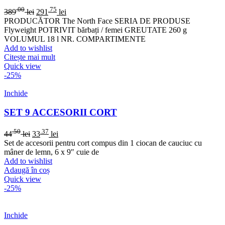
.00
.75
389
lei
291
lei
PRODUCĂTOR The North Face SERIA DE PRODUSE
Flyweight POTRIVIT bărbați / femei GREUTATE 260 g
VOLUMUL 18 l NR. COMPARTIMENTE
Add to wishlist
Citește mai mult
Quick view
-25%
Inchide
SET 9 ACCESORII CORT
.50
.37
44
lei
33
lei
Set de accesorii pentru cort compus din 1 ciocan de cauciuc cu
mâner de lemn, 6 x 9″ cuie de
Add to wishlist
Adaugă în coș
Quick view
-25%
Inchide