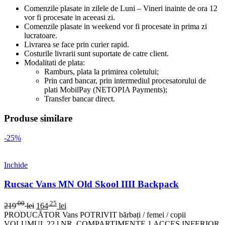
Comenzile plasate in zilele de Luni – Vineri inainte de ora 12
vor fi procesate in aceeasi zi.
Comenzile plasate in weekend vor fi procesate in prima zi
lucratoare.
Livrarea se face prin curier rapid.
Costurile livrarii sunt suportate de catre client.
Modalitati de plata:
Ramburs, plata la primirea coletului;
Prin card bancar, prin intermediul procesatorului de
plati MobilPay (NETOPIA Payments);
Transfer bancar direct.
Produse similare
-25%
Inchide
Rucsac Vans MN Old Skool IIII Backpack
.00
.25
219
lei
164
lei
PRODUCĂTOR Vans POTRIVIT bărbați / femei / copii
VOLUMUL 22 l NR. COMPARTIMENTE 1 ACCES INFERIOR