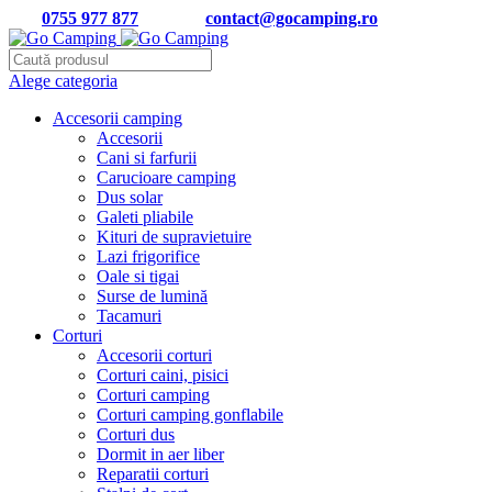
Tel:
0755 977 877
| Email:
contact@gocamping.ro
Alege categoria
Accesorii camping
Accesorii
Cani si farfurii
Carucioare camping
Dus solar
Galeti pliabile
Kituri de supravietuire
Lazi frigorifice
Oale si tigai
Surse de lumină
Tacamuri
Corturi
Accesorii corturi
Corturi caini, pisici
Corturi camping
Corturi camping gonflabile
Corturi dus
Dormit in aer liber
Reparatii corturi