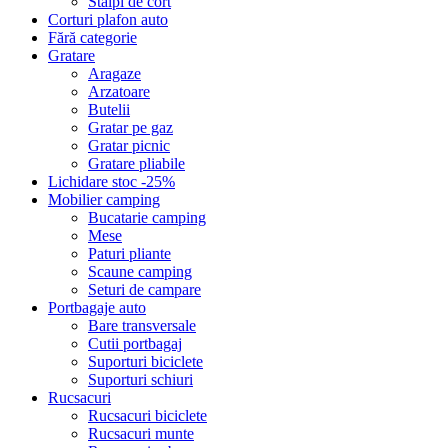
Stalpi de cort
Corturi plafon auto
Fără categorie
Gratare
Aragaze
Arzatoare
Butelii
Gratar pe gaz
Gratar picnic
Gratare pliabile
Lichidare stoc -25%
Mobilier camping
Bucatarie camping
Mese
Paturi pliante
Scaune camping
Seturi de campare
Portbagaje auto
Bare transversale
Cutii portbagaj
Suporturi biciclete
Suporturi schiuri
Rucsacuri
Rucsacuri biciclete
Rucsacuri munte