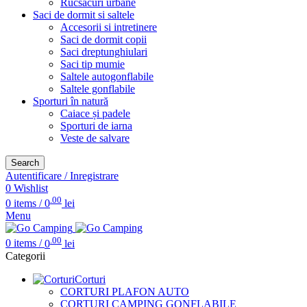
Rucsacuri urbane
Saci de dormit si saltele
Accesorii si intretinere
Saci de dormit copii
Saci dreptunghiulari
Saci tip mumie
Saltele autogonflabile
Saltele gonflabile
Sporturi în natură
Caiace și padele
Sporturi de iarna
Veste de salvare
Search
Autentificare / Inregistrare
0
Wishlist
.00
0
items
/
0
lei
Menu
.00
0
items
/
0
lei
Categorii
Corturi
CORTURI PLAFON AUTO
CORTURI CAMPING GONFLABILE