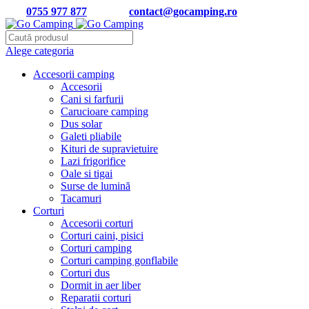
Tel:
0755 977 877
| Email:
contact@gocamping.ro
Alege categoria
Accesorii camping
Accesorii
Cani si farfurii
Carucioare camping
Dus solar
Galeti pliabile
Kituri de supravietuire
Lazi frigorifice
Oale si tigai
Surse de lumină
Tacamuri
Corturi
Accesorii corturi
Corturi caini, pisici
Corturi camping
Corturi camping gonflabile
Corturi dus
Dormit in aer liber
Reparatii corturi