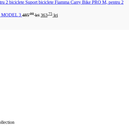
Suport biciclete Fiamma Carry Bike PRO M, pentru 2
.00
.75
 MODEL 3
485
lei
363
lei
lection