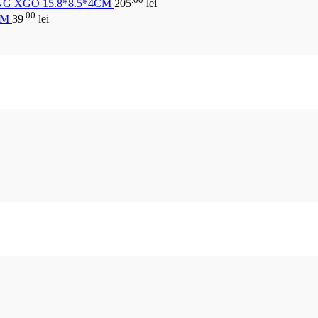
G XGO 15.8*8.5*4CM
205
lei
.00
CM
39
lei