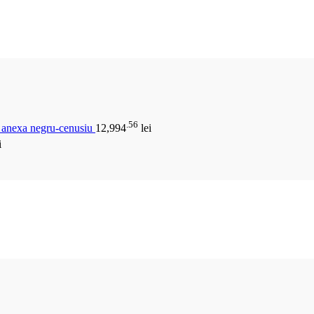
.56
u anexa negru-cenusiu
12,994
lei
i