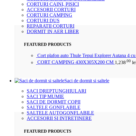
CORTURI CAINI, PISICI
ACCESORII CORTURI
CORTURI CAMPING
CORTURI DUS
REPARATII CORTURI
DORMIT IN AER LIBER
FEATURED PRODUCTS
Cort plafon auto Thule Tepui Explorer Autana 4 c
.00
CORT CAMPING 430X305X200 CM
1,238
le
Saci de dormit si saltele
SACI DREPTUNGHIULARI
SACI TIP MUMIE
SACI DE DORMIT COPII
SALTELE GONFLABILE
SALTELE AUTOGONFLABILE
ACCESORII SI INTRETINERE
FEATURED PRODUCTS