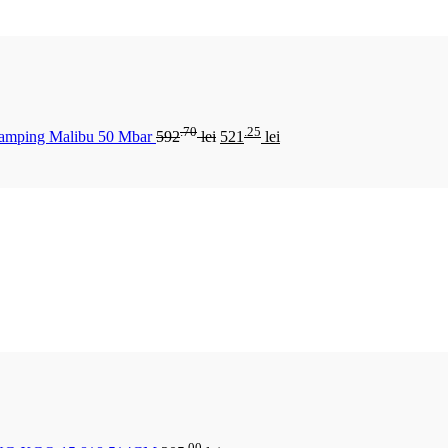
.70
.25
Camping Malibu 50 Mbar
592
lei
521
lei
.00