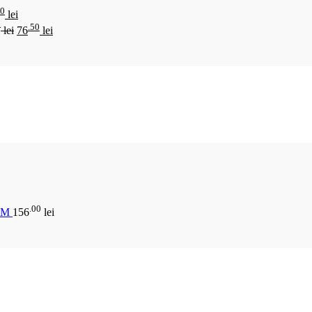
00
lei
0
.50
lei
76
lei
.00
CM
156
lei