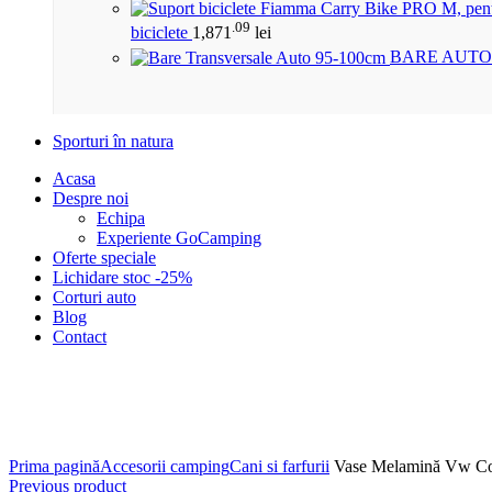
.09
biciclete
1,871
lei
BARE AUTO
Sporturi în natura
Acasa
Despre noi
Echipa
Experiente GoCamping
Oferte speciale
Lichidare stoc -25%
Corturi auto
Blog
Contact
Click to enlarge
Prima pagină
Accesorii camping
Cani si farfurii
Vase Melamină Vw Col
Previous product