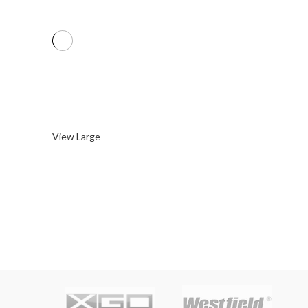
Cort
Cu cortul auto la Colibita
View Large