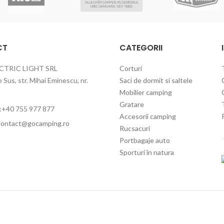
CT
CATEGORII
CTRIC LIGHT SRL
Corturi
Sus, str. Mihai Eminescu, nr.
Saci de dormit si saltele
Mobilier camping
Gratare
:+40 755 977 877
Accesorii camping
contact@gocamping.ro
Rucsacuri
Portbagaje auto
Sporturi în natura