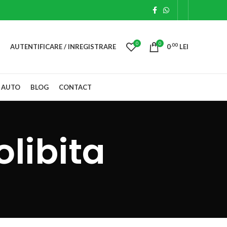
0
0
.00
AUTENTIFICARE / INREGISTRARE
0
LEI
 AUTO
BLOG
CONTACT
olibita