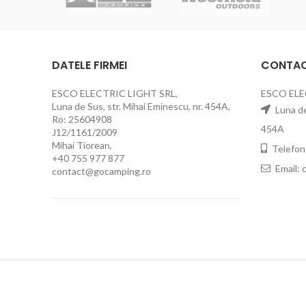
DATELE FIRMEI
CONTA
ESCO ELECTRIC LIGHT SRL,
ESCO ELE
Luna de Sus, str. Mihai Eminescu, nr. 454A,
Luna de 
Ro: 25604908
454A
J12/1161/2009
Mihai Tiorean,
Telefon
+40 755 977 877
Email:
contact@gocamping.ro
2020 Go Camping Toate drepturile rezervate.