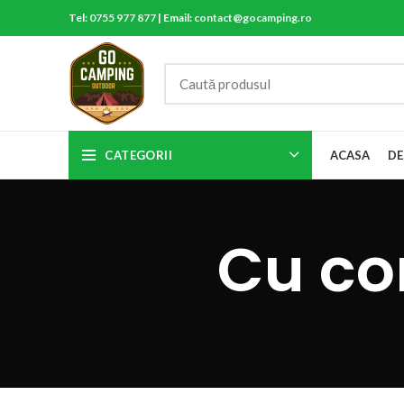
Tel:
0755 977 877
| Email:
contact@gocamping.ro
CATEGORII
ACASA
DE
Cu cor