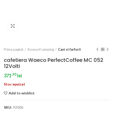
Click to enlarge
Prima pagină
Accesorii camping
Cani si farfurii
cafetiera Waeco PerfectCoffee MC 052
12Volti
.30
371
lei
Stoc epuizat
Add to wishlist
SKU:
92006