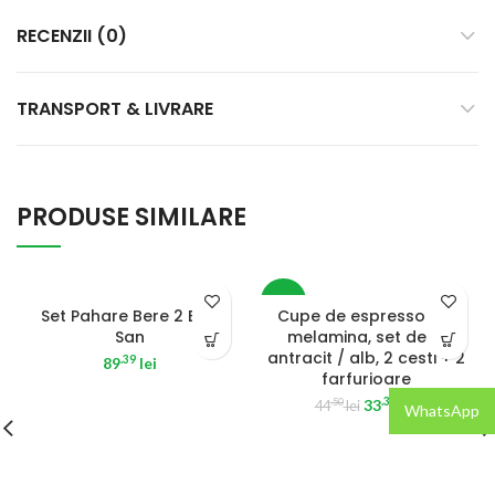
RECENZII (0)
TRANSPORT & LIVRARE
PRODUSE SIMILARE
SOLD OUT
-25%
Set Pahare Bere 2 Buc
Cupe de espresso din
San
melamina, set de 2,
antracit / alb, 2 cesti + 2
.39
89
lei
farfurioare
.38
33
lei
.50
44
lei
WhatsApp