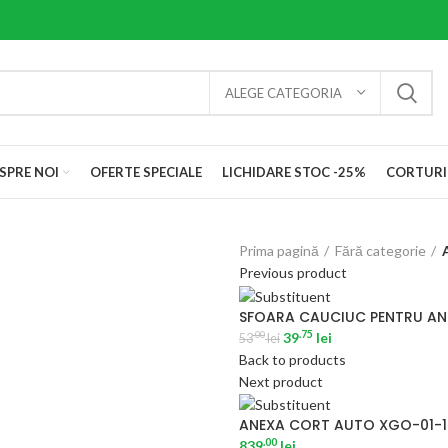
ALEGE CATEGORIA
SPRE NOI
OFERTE SPECIALE
LICHIDARE STOC -25%
CORTURI
Prima pagină
Fără categorie
Previous product
SFOARA CAUCIUC PENTRU A
.75
39
lei
.00
53
lei
Back to products
Next product
ANEXA CORT AUTO XGO-01-
.00
839
lei