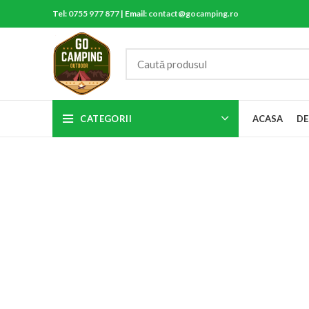
Tel:
0755 977 877
| Email:
contact@gocamping.ro
CATEGORII
ACASA
DE
Click to enlarge