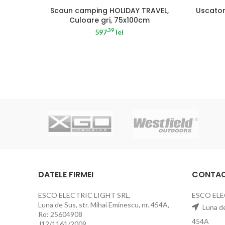
Scaun camping HOLIDAY TRAVEL,
Uscator
Culoare gri, 75x100cm
.39
597
lei
DATELE FIRMEI
CONTA
ESCO ELECTRIC LIGHT SRL,
ESCO ELE
Luna de Sus, str. Mihai Eminescu, nr. 454A,
Luna de 
Ro: 25604908
454A
J12/1161/2009