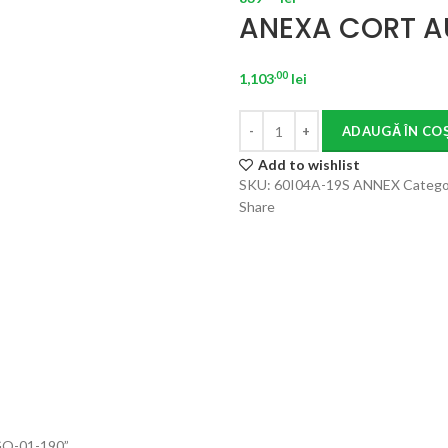
ANEXA CORT A
.00
1,103
lei
ADAUGĂ ÎN CO
Add to wishlist
SKU:
60I04A-19S ANNEX
Catego
Share
XGO-01-190”