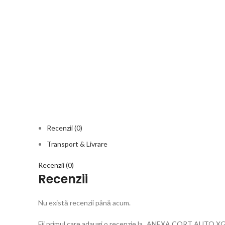
Recenzii (0)
Transport & Livrare
Recenzii (0)
Recenzii
Nu există recenzii până acum.
Fii primul care adaugi o recenzie la „ANEXA CORT AUTO 