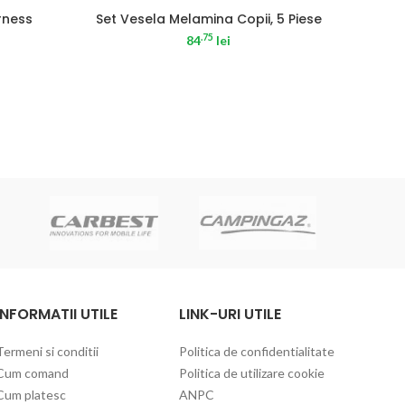
SOLD
rness
Set Vesela Melamina Copii, 5 Piese
.75
84
lei
C
INFORMATII UTILE
LINK-URI UTILE
Termeni si conditii
Politica de confidentialitate
Cum comand
Politica de utilizare cookie
Cum platesc
ANPC