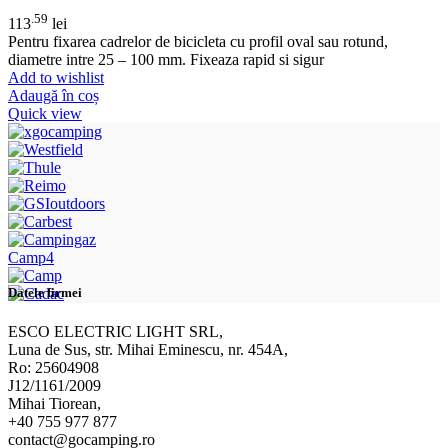
.59
113
lei
Pentru fixarea cadrelor de bicicleta cu profil oval sau rotund,
diametre intre 25 – 100 mm. Fixeaza rapid si sigur
Add to wishlist
Adaugă în coș
Quick view
Camp4
Datele firmei
ESCO ELECTRIC LIGHT SRL,
Luna de Sus, str. Mihai Eminescu, nr. 454A,
Ro: 25604908
J12/1161/2009
Mihai Tiorean,
+40 755 977 877
contact@gocamping.ro