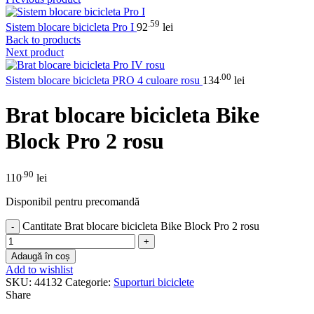
.59
Sistem blocare bicicleta Pro I
92
lei
Back to products
Next product
.00
Sistem blocare bicicleta PRO 4 culoare rosu
134
lei
Brat blocare bicicleta Bike
Block Pro 2 rosu
.90
110
lei
Disponibil pentru precomandă
Cantitate Brat blocare bicicleta Bike Block Pro 2 rosu
Adaugă în coș
Add to wishlist
SKU:
44132
Categorie:
Suporturi biciclete
Share