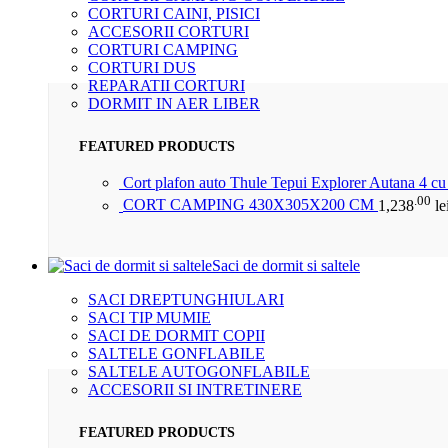
CORTURI CAINI, PISICI
ACCESORII CORTURI
CORTURI CAMPING
CORTURI DUS
REPARATII CORTURI
DORMIT IN AER LIBER
FEATURED PRODUCTS
Cort plafon auto Thule Tepui Explorer Autana 4 c
.00
CORT CAMPING 430X305X200 CM
1,238
le
Saci de dormit si saltele
SACI DREPTUNGHIULARI
SACI TIP MUMIE
SACI DE DORMIT COPII
SALTELE GONFLABILE
SALTELE AUTOGONFLABILE
ACCESORII SI INTRETINERE
FEATURED PRODUCTS