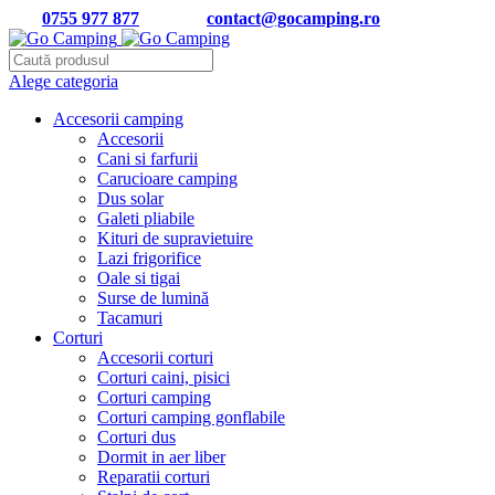
Tel:
0755 977 877
| Email:
contact@gocamping.ro
Alege categoria
Accesorii camping
Accesorii
Cani si farfurii
Carucioare camping
Dus solar
Galeti pliabile
Kituri de supravietuire
Lazi frigorifice
Oale si tigai
Surse de lumină
Tacamuri
Corturi
Accesorii corturi
Corturi caini, pisici
Corturi camping
Corturi camping gonflabile
Corturi dus
Dormit in aer liber
Reparatii corturi