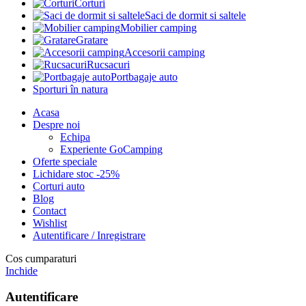
Corturi
Saci de dormit si saltele
Mobilier camping
Gratare
Accesorii camping
Rucsacuri
Portbagaje auto
Sporturi în natura
Acasa
Despre noi
Echipa
Experiente GoCamping
Oferte speciale
Lichidare stoc -25%
Corturi auto
Blog
Contact
Wishlist
Autentificare / Inregistrare
Cos cumparaturi
Inchide
Autentificare