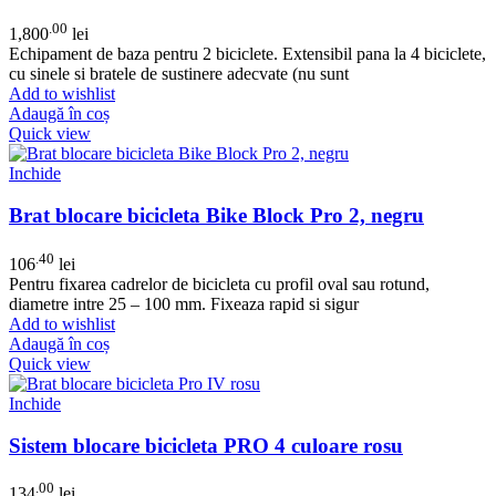
.00
1,800
lei
Echipament de baza pentru 2 biciclete. Extensibil pana la 4 biciclete,
cu sinele si bratele de sustinere adecvate (nu sunt
Add to wishlist
Adaugă în coș
Quick view
Inchide
Brat blocare bicicleta Bike Block Pro 2, negru
.40
106
lei
Pentru fixarea cadrelor de bicicleta cu profil oval sau rotund,
diametre intre 25 – 100 mm. Fixeaza rapid si sigur
Add to wishlist
Adaugă în coș
Quick view
Inchide
Sistem blocare bicicleta PRO 4 culoare rosu
.00
134
lei