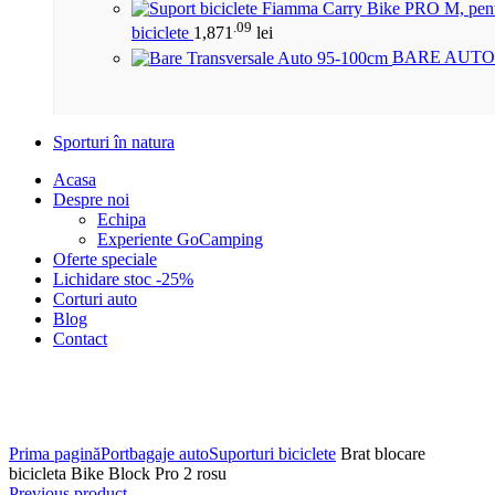
.09
biciclete
1,871
lei
BARE AUTO
Sporturi în natura
Acasa
Despre noi
Echipa
Experiente GoCamping
Oferte speciale
Lichidare stoc -25%
Corturi auto
Blog
Contact
Click to enlarge
Prima pagină
Portbagaje auto
Suporturi biciclete
Brat blocare
bicicleta Bike Block Pro 2 rosu
Previous product