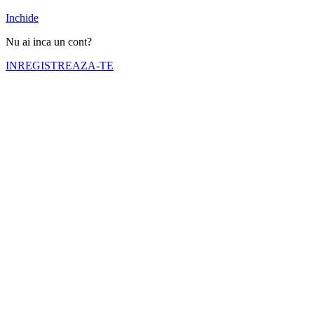
Inchide
Nu ai inca un cont?
INREGISTREAZA-TE
Numele tău (obligatoriu)
Emailul tău (obligatoriu)
Telefon (obligatoriu)
Selectati cortul pe care doriti sa il inchiriati
Nr. zile inchiriere (obligatoriu)