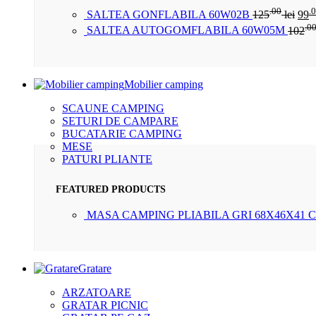
.00
.
SALTEA GONFLABILA 60W02B
125
lei
99
.0
SALTEA AUTOGOMFLABILA 60W05M
102
Mobilier camping
SCAUNE CAMPING
SETURI DE CAMPARE
BUCATARIE CAMPING
MESE
PATURI PLIANTE
FEATURED PRODUCTS
MASA CAMPING PLIABILA GRI 68X46X41 
Gratare
ARZATOARE
GRATAR PICNIC