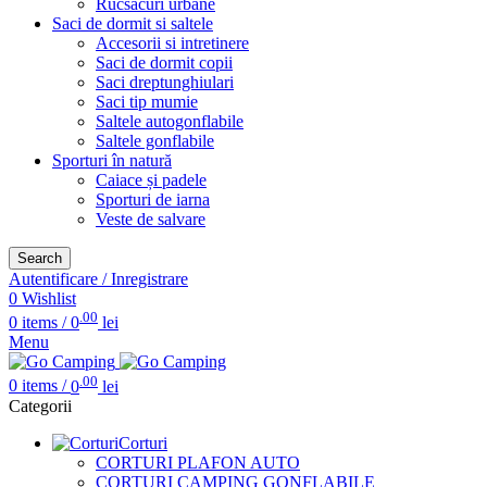
Rucsacuri urbane
Saci de dormit si saltele
Accesorii si intretinere
Saci de dormit copii
Saci dreptunghiulari
Saci tip mumie
Saltele autogonflabile
Saltele gonflabile
Sporturi în natură
Caiace și padele
Sporturi de iarna
Veste de salvare
Search
Autentificare / Inregistrare
0
Wishlist
.00
0
items
/
0
lei
Menu
.00
0
items
/
0
lei
Categorii
Corturi
CORTURI PLAFON AUTO
CORTURI CAMPING GONFLABILE