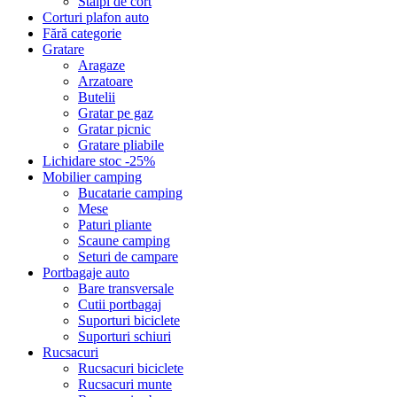
Stalpi de cort
Corturi plafon auto
Fără categorie
Gratare
Aragaze
Arzatoare
Butelii
Gratar pe gaz
Gratar picnic
Gratare pliabile
Lichidare stoc -25%
Mobilier camping
Bucatarie camping
Mese
Paturi pliante
Scaune camping
Seturi de campare
Portbagaje auto
Bare transversale
Cutii portbagaj
Suporturi biciclete
Suporturi schiuri
Rucsacuri
Rucsacuri biciclete
Rucsacuri munte