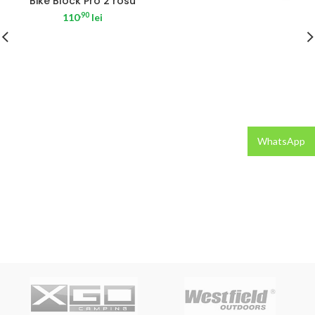
Bike Block Pro 2 rosu
.90
110
lei
WhatsApp