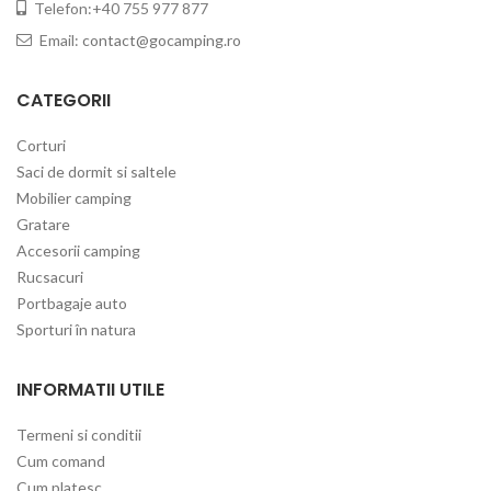
Telefon:+40 755 977 877
Email:
contact@gocamping.ro
CATEGORII
Corturi
Saci de dormit si saltele
Mobilier camping
Gratare
Accesorii camping
Rucsacuri
Portbagaje auto
Sporturi în natura
INFORMATII UTILE
Termeni si conditii
Cum comand
Cum platesc