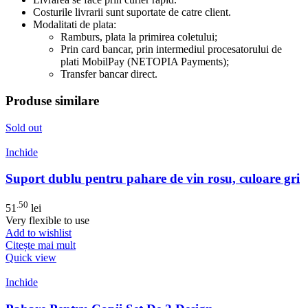
Costurile livrarii sunt suportate de catre client.
Modalitati de plata:
Ramburs, plata la primirea coletului;
Prin card bancar, prin intermediul procesatorului de
plati MobilPay (NETOPIA Payments);
Transfer bancar direct.
Produse similare
Sold out
Inchide
Suport dublu pentru pahare de vin rosu, culoare gri
.50
51
lei
Very flexible to use
Add to wishlist
Citește mai mult
Quick view
Inchide