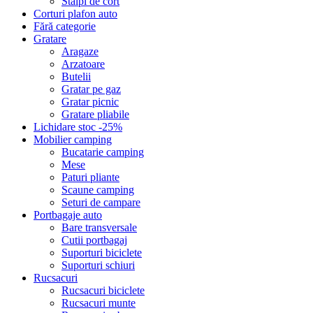
Stalpi de cort
Corturi plafon auto
Fără categorie
Gratare
Aragaze
Arzatoare
Butelii
Gratar pe gaz
Gratar picnic
Gratare pliabile
Lichidare stoc -25%
Mobilier camping
Bucatarie camping
Mese
Paturi pliante
Scaune camping
Seturi de campare
Portbagaje auto
Bare transversale
Cutii portbagaj
Suporturi biciclete
Suporturi schiuri
Rucsacuri
Rucsacuri biciclete
Rucsacuri munte