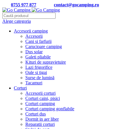
Tel:
0755 977 877
| Email:
contact@gocamping.ro
Alege categoria
Accesorii camping
Accesorii
Cani si farfurii
Carucioare camping
Dus solar
Galeti pliabile
Kituri de supravietuire
Lazi frigorifice
Oale si tigai
Surse de lumină
Tacamuri
Corturi
Accesorii corturi
Corturi caini, pisici
Corturi camping
Corturi camping gonflabile
Corturi dus
Dormit in aer liber
Reparatii corturi