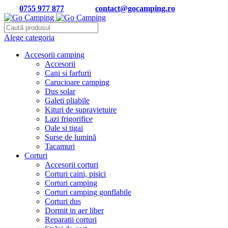
Tel:
0755 977 877
| Email:
contact@gocamping.ro
Alege categoria
Accesorii camping
Accesorii
Cani si farfurii
Carucioare camping
Dus solar
Galeti pliabile
Kituri de supravietuire
Lazi frigorifice
Oale si tigai
Surse de lumină
Tacamuri
Corturi
Accesorii corturi
Corturi caini, pisici
Corturi camping
Corturi camping gonflabile
Corturi dus
Dormit in aer liber
Reparatii corturi