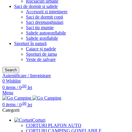
Rucsacuri urbane
Saci de dormit si saltele
Accesorii si intretinere
Saci de dormit copii
Saci dreptunghiulari
Saci tip mumie
Saltele autogonflabile
Saltele gonflabile
Sporturi în natură
Caiace și padele
Sporturi de iarna
Veste de salvare
Search
Autentificare / Inregistrare
0
Wishlist
.00
0
items
/
0
lei
Menu
.00
0
items
/
0
lei
Categorii
Corturi
CORTURI PLAFON AUTO
CORTURI CAMPING GONFLABILE