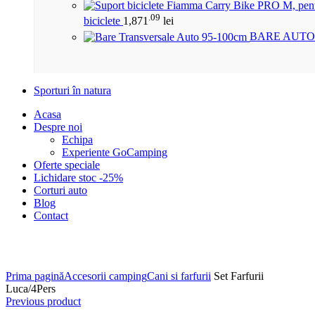
.09
biciclete
1,871
lei
BARE AUTO
Sporturi în natura
Acasa
Despre noi
Echipa
Experiente GoCamping
Oferte speciale
Lichidare stoc -25%
Corturi auto
Blog
Contact
Click to enlarge
Prima pagină
Accesorii camping
Cani si farfurii
Set Farfurii
Luca/4Pers
Previous product