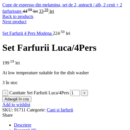
Cupe de espresso din melamina, set de 2, antracit / alb, 2 cesti + 2
.50
.38
farfurioare
44
lei
33
lei
Back to products
Next product
.50
Set Farfurii 4 Pers Modena
224
lei
Set Farfurii Luca/4Pers
.19
199
lei
At low temperature suitable for the dish washer
3 în stoc
Cantitate Set Farfurii Luca/4Pers
Adaugă în coș
Add to wishlist
SKU:
91711
Categorie:
Cani si farfurii
Share
Descriere