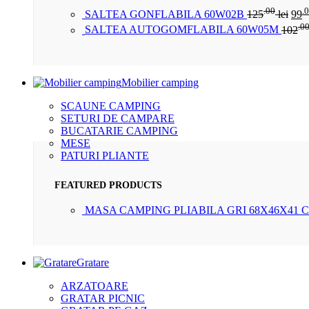
.00
.
SALTEA GONFLABILA 60W02B
125
lei
99
.0
SALTEA AUTOGOMFLABILA 60W05M
102
Mobilier camping
SCAUNE CAMPING
SETURI DE CAMPARE
BUCATARIE CAMPING
MESE
PATURI PLIANTE
FEATURED PRODUCTS
MASA CAMPING PLIABILA GRI 68X46X41 
Gratare
ARZATOARE
GRATAR PICNIC