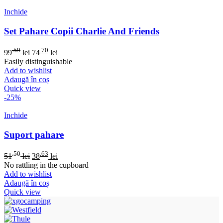
Inchide
Set Pahare Copii Charlie And Friends
.59
.70
99
lei
74
lei
Easily distinguishable
Add to wishlist
Adaugă în coș
Quick view
-25%
Inchide
Suport pahare
.50
.63
51
lei
38
lei
No rattling in the cupboard
Add to wishlist
Adaugă în coș
Quick view