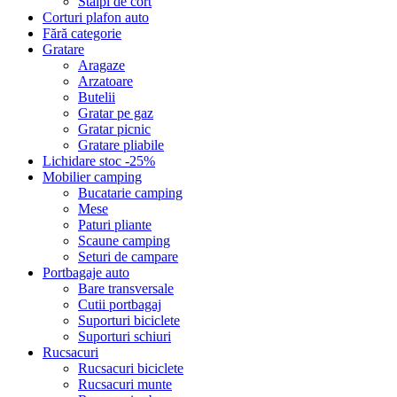
Stalpi de cort
Corturi plafon auto
Fără categorie
Gratare
Aragaze
Arzatoare
Butelii
Gratar pe gaz
Gratar picnic
Gratare pliabile
Lichidare stoc -25%
Mobilier camping
Bucatarie camping
Mese
Paturi pliante
Scaune camping
Seturi de campare
Portbagaje auto
Bare transversale
Cutii portbagaj
Suporturi biciclete
Suporturi schiuri
Rucsacuri
Rucsacuri biciclete
Rucsacuri munte