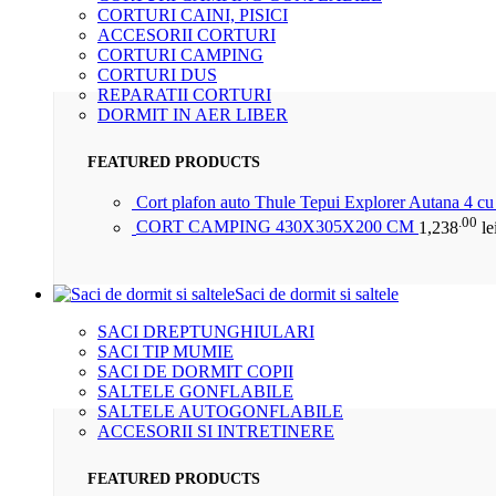
CORTURI CAINI, PISICI
ACCESORII CORTURI
CORTURI CAMPING
CORTURI DUS
REPARATII CORTURI
DORMIT IN AER LIBER
FEATURED PRODUCTS
Cort plafon auto Thule Tepui Explorer Autana 4 c
.00
CORT CAMPING 430X305X200 CM
1,238
le
Saci de dormit si saltele
SACI DREPTUNGHIULARI
SACI TIP MUMIE
SACI DE DORMIT COPII
SALTELE GONFLABILE
SALTELE AUTOGONFLABILE
ACCESORII SI INTRETINERE
FEATURED PRODUCTS