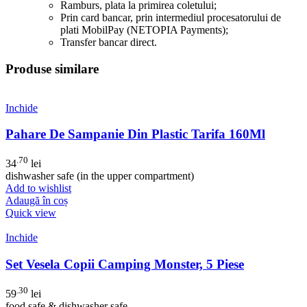
Ramburs, plata la primirea coletului;
Prin card bancar, prin intermediul procesatorului de
plati MobilPay (NETOPIA Payments);
Transfer bancar direct.
Produse similare
Inchide
Pahare De Sampanie Din Plastic Tarifa 160Ml
.70
34
lei
dishwasher safe (in the upper compartment)
Add to wishlist
Adaugă în coș
Quick view
Inchide
Set Vesela Copii Camping Monster, 5 Piese
.30
59
lei
food safe & dishwasher safe