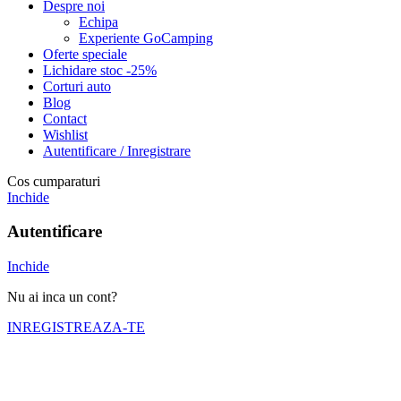
Despre noi
Echipa
Experiente GoCamping
Oferte speciale
Lichidare stoc -25%
Corturi auto
Blog
Contact
Wishlist
Autentificare / Inregistrare
Cos cumparaturi
Inchide
Autentificare
Inchide
Nu ai inca un cont?
INREGISTREAZA-TE
Numele tău (obligatoriu)