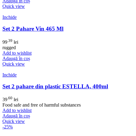
Adaugă în coș
Quick view
Inchide
Set 2 Pahare Vin 465 Ml
.39
99
lei
rugged
Add to wishlist
Adaugă în coș
Quick view
Inchide
Set 2 pahare din plastic ESTELLA, 400ml
.60
39
lei
Food safe and free of harmful substances
Add to wishlist
Adaugă în coș
Quick view
-25%