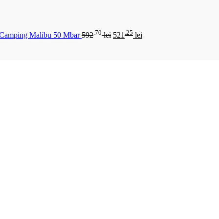
.70
.25
 Camping Malibu 50 Mbar
592
lei
521
lei