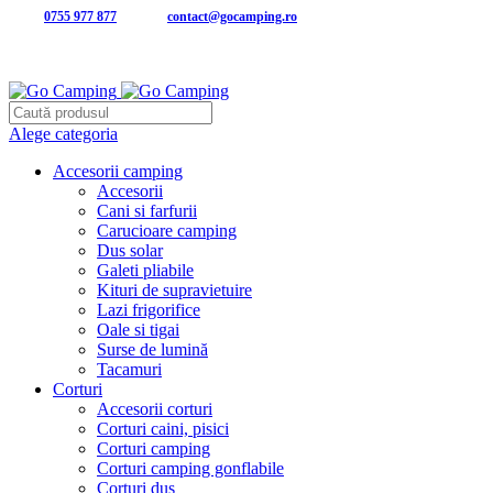
Tel:
0755 977 877
| Email:
contact@gocamping.ro
Alege categoria
Accesorii camping
Accesorii
Cani si farfurii
Carucioare camping
Dus solar
Galeti pliabile
Kituri de supravietuire
Lazi frigorifice
Oale si tigai
Surse de lumină
Tacamuri
Corturi
Accesorii corturi
Corturi caini, pisici
Corturi camping
Corturi camping gonflabile
Corturi dus