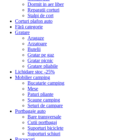
Dormit in aer liber
Reparatii corturi
Stalpi de cort
Corturi plafon auto
Fără categorie
Gratare
Aragaze
Arzatoare
Butelii
Gratar pe gaz
Gratar picnic
Gratare pliabile
Lichidare stoc -25%
Mobilier camping
Bucatarie camping
Mese
Paturi pliante
Scaune camping
Seturi de campare
Portbagaje auto
Bare transversale
Cutii portbagaj
Suporturi biciclete
Suporturi schiuri
Rucsacuri