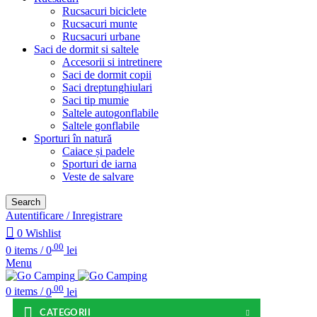
Rucsacuri biciclete
Rucsacuri munte
Rucsacuri urbane
Saci de dormit si saltele
Accesorii si intretinere
Saci de dormit copii
Saci dreptunghiulari
Saci tip mumie
Saltele autogonflabile
Saltele gonflabile
Sporturi în natură
Caiace și padele
Sporturi de iarna
Veste de salvare
Search
Autentificare / Inregistrare
0
Wishlist
.00
0
items
/
0
lei
Menu
.00
0
items
/
0
lei
CATEGORII