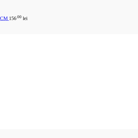
.00
1 CM
156
lei