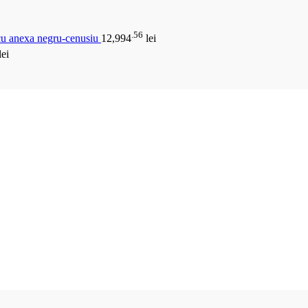
.56
 cu anexa negru-cenusiu
12,994
lei
lei