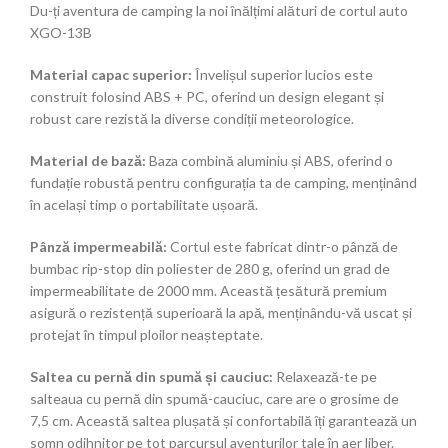
Du-ți aventura de camping la noi înălțimi alături de cortul auto
XGO-13B
Material capac superior:
Învelișul superior lucios este
construit folosind ABS + PC, oferind un design elegant și
robust care rezistă la diverse condiții meteorologice.
Material de bază:
Baza combină aluminiu și ABS, oferind o
fundație robustă pentru configurația ta de camping, menținând
în același timp o portabilitate ușoară.
Pânză impermeabilă:
Cortul este fabricat dintr-o pânză de
bumbac rip-stop din poliester de 280 g, oferind un grad de
impermeabilitate de 2000 mm. Această țesătură premium
asigură o rezistență superioară la apă, menținându-vă uscat și
protejat în timpul ploilor neașteptate.
Saltea cu pernă din spumă și cauciuc:
Relaxează-te pe
salteaua cu pernă din spumă-cauciuc, care are o grosime de
7,5 cm. Această saltea plușată și confortabilă îți garantează un
somn odihnitor pe tot parcursul aventurilor tale în aer liber.