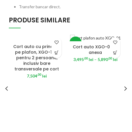
Transfer bancar direct.
PRODUSE SIMILARE
SOLD OUT
-50%
Cort auto cu prindere
Cort auto XGO-01 cu
pe plafon, XGO-13A,
anexa
pentru 2 persoane,
.00
.00
3,495
lei
–
5,890
lei
inclusiv bare
transversale pe cort
.00
7,504
lei
C