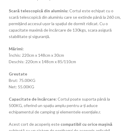
Scară telescopică din aluminiu:
Cortul este echipat cu o
scară telescopică din aluminiu care se extinde până la 260 cm,
permițând accesul ușor la spațiul de dormit ridicat. Cu o
capacitate maximă de încărcare de 130kgs, scara asigură
stabilitate și siguranță.
Mărimi:
Închis: 220cm x 148cm x 30cm
Deschis: 220cm x 148cm x 85/110cm
Greutate
Brut: 75.00KG
Net: 55.00KG
Capacitate de încărcare:
Cortul poate suporta până la
500KG, oferind un spațiu amplu pentru a-ți aduce
echipamentul de camping și elementele esențiale.r.
Acest cort de acoperiș este
compatibil cu orice mașină
echipată cu un sistem de portbagaj de acoperiș aplicabil,